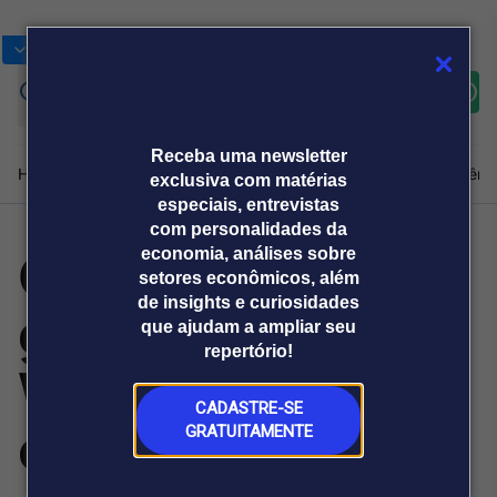
Bolsas
Gráficos
Moedas
Commoditie
Cotações
Assine
Entrar
agora
Receba uma newsletter
Home
Produtos e soluções
Notícias
Blog
Weekend
Institucional
Prêmi
exclusiva com matérias
especiais, entrevistas
com personalidades da
Golpe do falso
economia, análises sobre
Plataformas
setores econômicos, além
Broadcast
Prêmio Broadcast
Agências de
Prêmio Broadcast
de insights e curiosidades
gerente usa
Sobre nós
Releases Broadcast
Releases
que ajudam a ampliar seu
comunicação
Analistas
Empresas
Broadcast+
repertório!
O mercado
WhatsApp e
financeiro em
tempo real
CADASTRE-SE
chamada falsa
GRATUITAMENTE
Prêmio Broadcast
Branded Content
Projeções