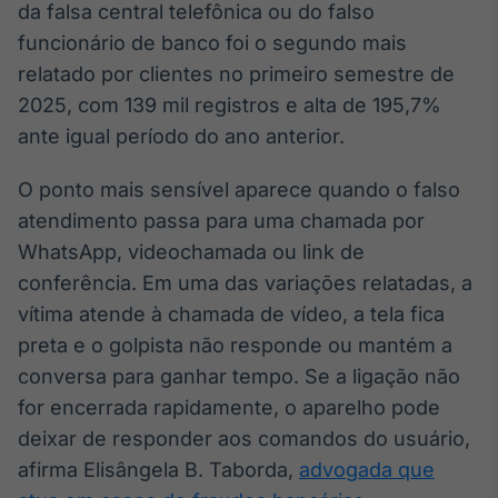
da falsa central telefônica ou do falso
Broadcast
funcionário de banco foi o segundo mais
Curadoria
relatado por clientes no primeiro semestre de
Curadoria de
conteúdos
2025, com 139 mil registros e alta de 195,7%
noticiosos
Soluções de
ante igual período do ano anterior.
Tecnologia
O ponto mais sensível aparece quando o falso
Broadcast
atendimento passa para uma chamada por
Radar
Monitoramento
WhatsApp, videochamada ou link de
inteligente de
conferência. Em uma das variações relatadas, a
notícias e
conteúdos
vítima atende à chamada de vídeo, a tela fica
preta e o golpista não responde ou mantém a
Broadcast
conversa para ganhar tempo. Se a ligação não
Fundos
for encerrada rapidamente, o aparelho pode
A melhor
plataforma para
deixar de responder aos comandos do usuário,
analisar fundos
afirma Elisângela B. Taborda,
advogada que
de investimento
no Brasil