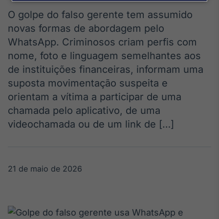
Broadcast
Agro
O golpe do falso gerente tem assumido
Tudo sobre o
novas formas de abordagem pelo
agronegócio
WhatsApp. Criminosos criam perfis com
nome, foto e linguagem semelhantes aos
de instituições financeiras, informam uma
Broadcast
suposta movimentação suspeita e
Político
orientam a vítima a participar de uma
Os bastidores da
política em
chamada pelo aplicativo, de uma
tempo real
videochamada ou de um link de […]
Broadcast
Energia
21 de maio de 2026
O setor de
energia elétrica
no Brasil