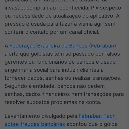
Broadcast
invasão, compra não reconhecida, Pix suspeito
Ticker
ou necessidade de atualização do aplicativo. A
Cotações e
pressão é usada para fazer a vítima agir sem
headlines de
notícias
conferir o contato por um canal oficial.
A
Federação Brasileira de Bancos (Febraban)
Broadcast
alerta que golpistas têm se passado por falsos
Widgets
gerentes ou funcionários de bancos e usado
Componentes
para conteúdos e
engenharia social para induzir clientes a
funcionalidades
fornecer dados, senhas ou realizar transações.
Segundo a entidade, bancos não pedem
Broadcast
senhas, dados financeiros nem transações para
Wallboard
resolver supostos problemas na conta.
Conteúdos e
dados para
displays e telas
Levantamento divulgado pela
Febraban Tech
sobre fraudes bancárias
apontou que o golpe