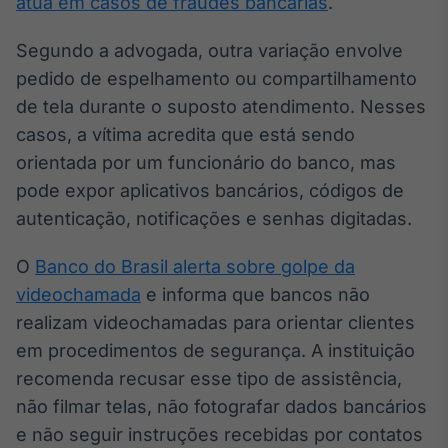
atua em casos de fraudes bancárias
.
IA
Segundo a advogada, outra variação envolve
Em breve
pedido de espelhamento ou compartilhamento
de tela durante o suposto atendimento. Nesses
casos, a vítima acredita que está sendo
orientada por um funcionário do banco, mas
BroadFast
pode expor aplicativos bancários, códigos de
Em breve
autenticação, notificações e senhas digitadas.
O
Banco do Brasil alerta sobre golpe da
videochamada
e informa que bancos não
realizam videochamadas para orientar clientes
Gestão de
em procedimentos de segurança. A instituição
Investimentos
Em breve
recomenda recusar esse tipo de assistência,
não filmar telas, não fotografar dados bancários
e não seguir instruções recebidas por contatos