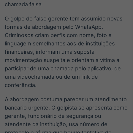
Broadcast
White Label
Plataforma para
O golpe do falso gerente tem assumido novas
conteúdos
formas de abordagem pelo WhatsApp.
personalizados
Soluções de Dados
Criminosos criam perfis com nome, foto e
e Conteúdos
linguagem semelhantes aos de instituições
Broadcast
financeiras, informam uma suposta
OTC
movimentação suspeita e orientam a vítima a
Plataforma para
participar de uma chamada pelo aplicativo, de
negociação de
ativos
uma videochamada ou de um link de
conferência.
Broadcast
A abordagem costuma parecer um atendimento
Datafeed
bancário urgente. O golpista se apresenta como
APIs para
integração de
gerente, funcionário de segurança ou
conteúdos e
dados
atendente da instituição, usa número de
protocolo e afirma que houve tentativa de