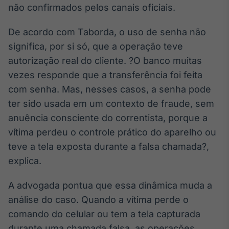
não confirmados pelos canais oficiais.
Tokenização
de ativos
De acordo com Taborda, o uso de senha não
Em breve
significa, por si só, que a operação teve
autorização real do cliente. ?O banco muitas
vezes responde que a transferência foi feita
com senha. Mas, nesses casos, a senha pode
Crédito
ter sido usada em um contexto de fraude, sem
Em breve
anuência consciente do correntista, porque a
vítima perdeu o controle prático do aparelho ou
teve a tela exposta durante a falsa chamada?,
explica.
A advogada pontua que essa dinâmica muda a
análise do caso. Quando a vítima perde o
comando do celular ou tem a tela capturada
durante uma chamada falsa, as operações