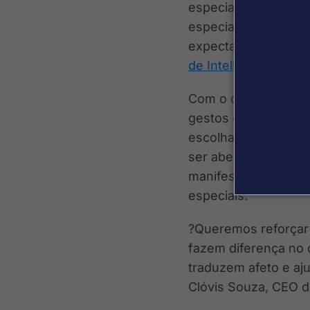
especial para os ap
especialmente para 
expectativa é de fa
de Inteligência Art
Com o conceito ?O 
gestos como protago
escolha: a flor sel
ser aberta e o pres
manifesta nas atitu
especiais.
?Queremos reforçar 
fazem diferença no 
traduzem afeto e aj
Clóvis Souza, CEO d