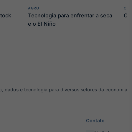
AGRO
CLI
stock
Tecnologia para enfrentar a seca
O 
e o El Niño
, dados e tecnologia para diversos setores da economia
Contato