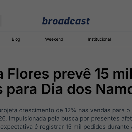
Moedas
Commodities
Blog
Weekend
Institucional
a Flores prevê 15 mi
roadcast
Content
ções
Broadcast
Broadcast
Broadcast
s para Dia dos Nam
Político
Energia
White Label
Os bastidores da
O setor de
Plataforma para
política em
energia elétrica
conteúdos
tempo real
no Brasil
personalizados
 projeta crescimento de 12% nas vendas para o
, impulsionada pela busca por presentes afet
expectativa é registrar 15 mil pedidos durant
Broadcast
Broadcast
Broadcast
Broadcast