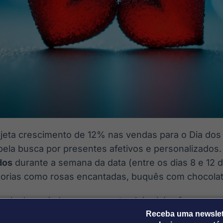
rojeta crescimento de 12% nas vendas para o Dia d
pela busca por presentes afetivos e personalizados.
dos
durante a semana da data (entre os dias 8 e 12 
orias como rosas encantadas, buquês com chocolates
nda do período, a empresa também irá reforçar a op
a abertura de vagas temporárias. Celebrado em 12 d
Receba uma newslet