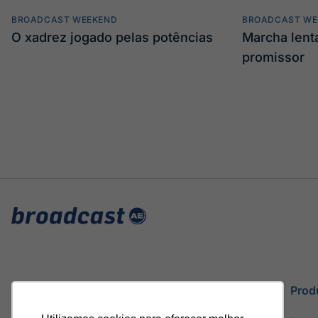
BROADCAST WEEKEND
BROADCAST WE
O xadrez jogado pelas potências
Marcha len
promissor
Site
Prod