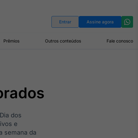
Indicadores
Conversor de Moedas
Entrar
Assine agora
Prêmios
Outros conteúdos
Fale conosco
l
orados
 Dia dos
ivos e
e a semana da