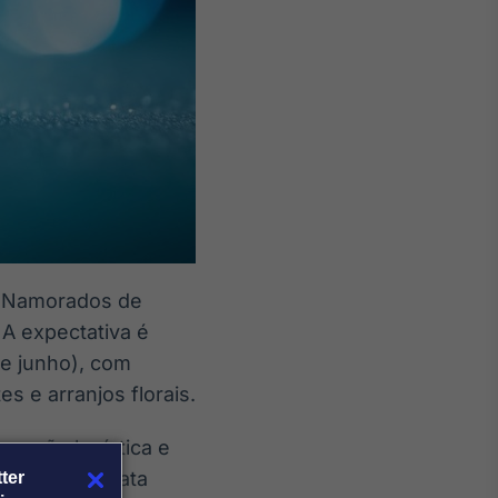
os Namorados de
 A expectativa é
de junho), com
 e arranjos florais.
eração logística e
e junho, a data
ter