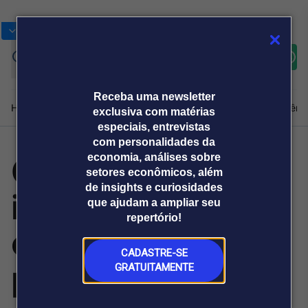
Bolsas
Gráficos
Moedas
Commoditie
Cotações
Assine
Entrar
agora
Receba uma newsletter
Home
Produtos e soluções
Notícias
Blog
Weekend
Institucional
Prêmi
exclusiva com matérias
especiais, entrevistas
com personalidades da
Gestão de
economia, análises sobre
Plataformas
setores econômicos, além
Broadcast
Prêmio Broadcast
Agências de
Prêmio Broadcast
de insights e curiosidades
insumos melhora
Sobre nós
Releases Broadcast
Releases
que ajudam a ampliar seu
comunicação
Analistas
Empresas
Broadcast+
repertório!
O mercado
o cuidado ao
financeiro em
tempo real
CADASTRE-SE
paciente
GRATUITAMENTE
Prêmio Broadcast
Branded Content
Projeções