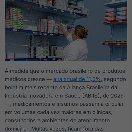
Broadcast
White Label
Plataforma para
conteúdos
personalizados
Soluções de Dados
e Conteúdos
Broadcast
OTC
Plataforma para
negociação de
À medida que o mercado brasileiro de produtos
ativos
médicos cresce —
alta anual de 11,5%
, segundo
boletim mais recente da Aliança Brasileira da
Broadcast
Indústria Inovadora em Saúde (ABIIS), de 2025
Datafeed
—, medicamentos e insumos passam a circular
APIs para
em volumes cada vez maiores em clínicas,
integração de
conteúdos e
consultórios e ambientes de atendimento
dados
domiciliar. Muitas vezes, ficam fora das