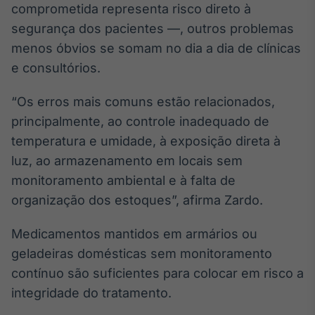
comprometida representa risco direto à
IA
segurança dos pacientes —, outros problemas
Em breve
menos óbvios se somam no dia a dia de clínicas
e consultórios.
“Os erros mais comuns estão relacionados,
principalmente, ao controle inadequado de
BroadFast
temperatura e umidade, à exposição direta à
Em breve
luz, ao armazenamento em locais sem
monitoramento ambiental e à falta de
organização dos estoques”, afirma Zardo.
Gestão de
Medicamentos mantidos em armários ou
Investimentos
geladeiras domésticas sem monitoramento
Em breve
contínuo são suficientes para colocar em risco a
integridade do tratamento.