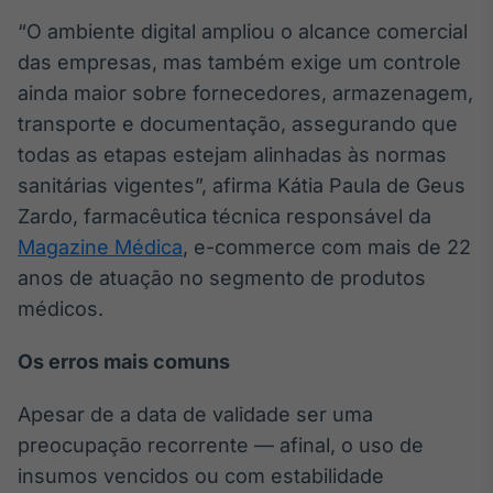
Broadcast
“O ambiente digital ampliou o alcance comercial
Curadoria
das empresas, mas também exige um controle
Curadoria de
ainda maior sobre fornecedores, armazenagem,
conteúdos
noticiosos
Soluções de
transporte e documentação, assegurando que
Tecnologia
todas as etapas estejam alinhadas às normas
sanitárias vigentes”, afirma Kátia Paula de Geus
Broadcast
Zardo, farmacêutica técnica responsável da
Radar
Magazine Médica
, e-commerce com mais de 22
Monitoramento
inteligente de
anos de atuação no segmento de produtos
notícias e
conteúdos
médicos.
Broadcast
Os erros mais comuns
Fundos
A melhor
Apesar de a data de validade ser uma
plataforma para
preocupação recorrente — afinal, o uso de
analisar fundos
de investimento
insumos vencidos ou com estabilidade
no Brasil