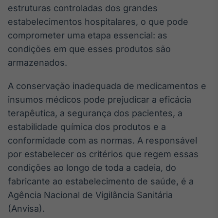
Broadcast
estruturas controladas dos grandes
Ticker
estabelecimentos hospitalares, o que pode
Cotações e
comprometer uma etapa essencial: as
headlines de
condições em que esses produtos são
notícias
armazenados.
Broadcast
A conservação inadequada de medicamentos e
Widgets
insumos médicos pode prejudicar a eficácia
Componentes
terapêutica, a segurança dos pacientes, a
para conteúdos e
funcionalidades
estabilidade química dos produtos e a
conformidade com as normas. A responsável
Broadcast
por estabelecer os critérios que regem essas
Wallboard
condições ao longo de toda a cadeia, do
Conteúdos e
fabricante ao estabelecimento de saúde, é a
dados para
Agência Nacional de Vigilância Sanitária
displays e telas
(Anvisa).