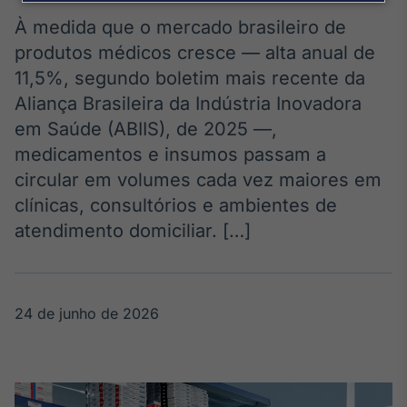
Broadcast
Agro
À medida que o mercado brasileiro de
Tudo sobre o
produtos médicos cresce — alta anual de
agronegócio
11,5%, segundo boletim mais recente da
Aliança Brasileira da Indústria Inovadora
em Saúde (ABIIS), de 2025 —,
Broadcast
medicamentos e insumos passam a
Político
circular em volumes cada vez maiores em
Os bastidores da
política em
clínicas, consultórios e ambientes de
tempo real
atendimento domiciliar. […]
Broadcast
Energia
24 de junho de 2026
O setor de
energia elétrica
no Brasil