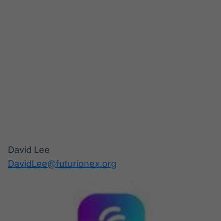
DavidLee@futurionex.org