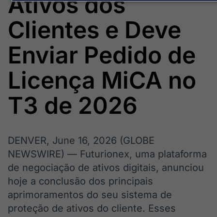
Ativos dos
Broadcast
Broadcast
Energia
White Label
Clientes e Deve
O setor de
Plataforma para
energia elétrica
conteúdos
no Brasil
personalizados
Enviar Pedido de
Soluções de Dados
e Conteúdos
Licença MiCA no
Broadcast
Broadcast
OTC
Datafeed
T3 de 2026
Plataforma para
APIs para
negociação de
integração de
ativos
conteúdos e
dados
DENVER, June 16, 2026 (GLOBE
Broadcast
Broadcast
NEWSWIRE) — Futurionex, uma plataforma
Widgets
Wallboard
de negociação de ativos digitais, anunciou
Componentes
Conteúdos e
hoje a conclusão dos principais
para conteúdos e
dados para
funcionalidades
displays e telas
aprimoramentos do seu sistema de
Soluções de
proteção de ativos do cliente. Esses
Tecnologia