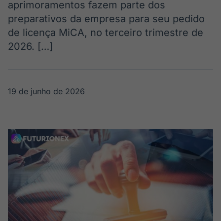
aprimoramentos fazem parte dos
Broadcast
Broadcast
preparativos da empresa para seu pedido
Radar
Fundos
de licença MiCA, no terceiro trimestre de
Monitoramento
A melhor
inteligente de
plataforma para
2026. […]
notícias e
analisar fundos
conteúdos
de investimento
no Brasil
BroadFast
Gestão de
19 de junho de 2026
Investimentos
Em breve
Em breve
Crédito
Em breve