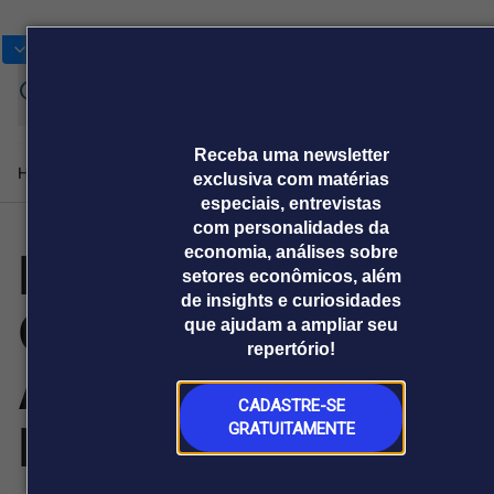
Bolsas
Gráficos
Moedas
Commoditie
Cotações
Entr
Receba uma newsletter
Home
Produtos e soluções
Notícias
Blog
Weekend
Institucional
Prêmi
exclusiva com matérias
especiais, entrevistas
com personalidades da
Futurionex
economia, análises sobre
Plataformas
setores econômicos, além
Broadcast
Prêmio Broadcast
Agências de
Prêmio Broadcast
Prêmio B
de insights e curiosidades
Conclui
Sobre nós
Releases Broadcast
Releases
Branded 
que ajudam a ampliar seu
comunicação
Analistas
Empresas
Proje
Broadcast+
Broadcast
repertório!
Agro
O mercado
Atualização de
financeiro em
Tudo sobre o
tempo real
agronegócio
CADASTRE-SE
Proteção de
GRATUITAMENTE