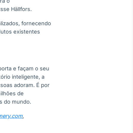
ra o
sse Hällfors.
alizados, fornecendo
dutos existentes
porta e façam o seu
rio inteligente, a
soas adoram. É por
ilhões de
as do mundo.
mery.com
,