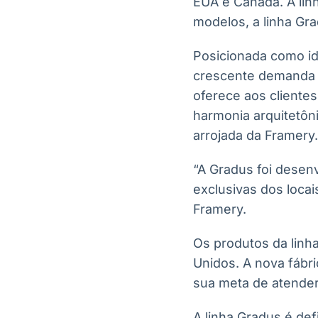
EUA e Canadá. A lin
modelos, a linha Gr
Posicionada como ide
crescente demanda d
oferece aos clientes
harmonia arquitetôn
arrojada da Framery.
“A Gradus foi desen
exclusivas dos loca
Framery.
Os produtos da linh
Unidos. A nova fábr
sua meta de atender
A linha Gradus é def