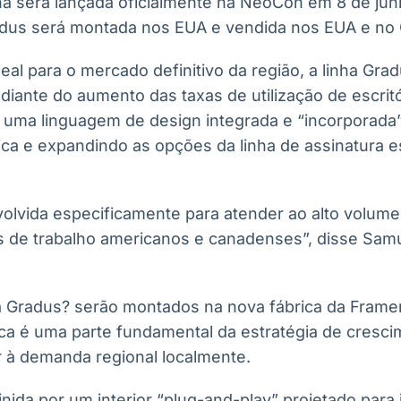
ha será lançada oficialmente na NeoCon em 8 de ju
adus será montada nos EUA e vendida nos EUA e no
al para o mercado definitivo da região, a linha Gra
iante do aumento das taxas de utilização de escrit
 uma linguagem de design integrada e “incorporada”,
ica e expandindo as opções da linha de assinatura 
volvida especificamente para atender ao alto volum
is de trabalho americanos e canadenses”, disse Samu
a Gradus? serão montados na nova fábrica da Frame
ica é uma parte fundamental da estratégia de cresc
 à demanda regional localmente.
inida por um interior “plug-and-play” projetado para