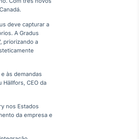
nho. Com três novos
 Canadá.
dus deve capturar a
órios. A Gradus
 priorizando a
esteticamente
e e às demandas
 Hällfors, CEO da
ry nos Estados
imento da empresa e
 integração