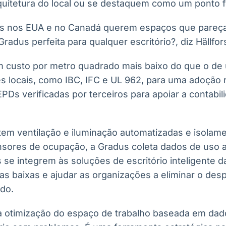
itetura do local ou se destaquem como um ponto f
tes nos EUA e no Canadá querem espaços que pareç
 Gradus perfeita para qualquer escritório?, diz Hällfor
 custo por metro quadrado mais baixo do que o de 
 locais, como IBC, IFC e UL 962, para uma adoção re
EPDs verificadas por terceiros para apoiar a contabil
 tem ventilação e iluminação automatizadas e isolam
sores de ocupação, a Gradus coleta dados de uso 
s se integrem às soluções de escritório inteligente 
as baixas e ajudar as organizações a eliminar o despe
ado.
a otimização do espaço de trabalho baseada em da