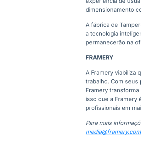
experiência de usuá
dimensionamento cor
A fábrica de Tamper
a tecnologia intelig
permanecerão na of
FRAMERY
A Framery viabiliza
trabalho. Com seus p
Framery transforma
isso que a Framery 
profissionais em ma
Para mais informaçõe
media@framery.com