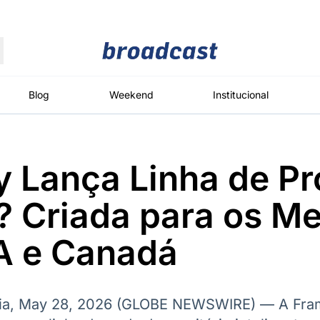
Moedas
Commodities
Blog
Weekend
Institucional
 Lança Linha de P
roadcast
Content
ções
Broadcast
Broadcast
Broadcast
? Criada para os M
Político
Energia
White Label
Os bastidores da
O setor de
Plataforma para
A e Canadá
política em
energia elétrica
conteúdos
tempo real
no Brasil
personalizados
ia, May 28, 2026 (GLOBE NEWSWIRE) — A Fra
Broadcast
Broadcast
Broadcast
Broadcast