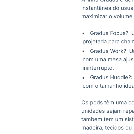
instantânea do usuá
maximizar o volume 
Gradus Focus?: U
projetada para cham
Gradus Work?: Um
com uma mesa ajust
ininterrupto.
Gradus Huddle?: 
com o tamanho idea
Os pods têm uma co
unidades sejam repa
também tem um siste
madeira, tecidos ou 