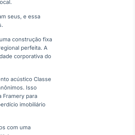
ocal.
am seus, e essa
s.
uma construção fixa
gional perfeita. A
idade corporativa do
ento acústico Classe
anônimos. Isso
da Framery para
rdício imobiliário
dos com uma