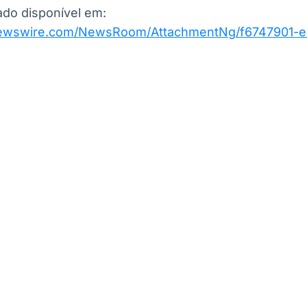
do disponível em:
newswire.com/NewsRoom/AttachmentNg/f6747901-e