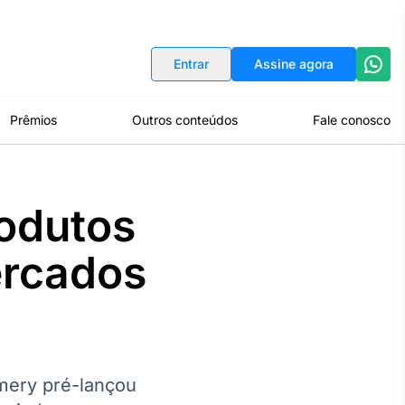
Indicadores
Conversor de Moedas
Entrar
Assine agora
Prêmios
Outros conteúdos
Fale conosco
rodutos
ercados
mery pré-lançou