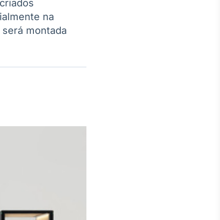
 criados
cialmente na
s será montada
Crédito
Em breve