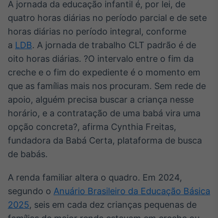
A jornada da educação infantil é, por lei, de
Broadcast
quatro horas diárias no período parcial e de sete
Ticker
horas diárias no período integral, conforme
Cotações e
headlines de
a
LDB
. A jornada de trabalho CLT padrão é de
notícias
oito horas diárias. ?O intervalo entre o fim da
creche e o fim do expediente é o momento em
Broadcast
que as famílias mais nos procuram. Sem rede de
Widgets
apoio, alguém precisa buscar a criança nesse
Componentes
horário, e a contratação de uma babá vira uma
para conteúdos e
funcionalidades
opção concreta?, afirma Cynthia Freitas,
fundadora da Babá Certa, plataforma de busca
Broadcast
de babás.
Wallboard
A renda familiar altera o quadro. Em 2024,
Conteúdos e
dados para
segundo o
Anuário Brasileiro da Educação Básica
displays e telas
2025
, seis em cada dez crianças pequenas de