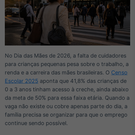
Broadcast
White Label
Plataforma para
conteúdos
personalizados
Soluções de Dados
e Conteúdos
Broadcast
No Dia das Mães de 2026, a falta de cuidadores
OTC
para crianças pequenas pesa sobre o trabalho, a
Plataforma para
negociação de
renda e a carreira das mães brasileiras. O
Censo
ativos
Escolar 2025
aponta que 41,8% das crianças de
0 a 3 anos tinham acesso à creche, ainda abaixo
Broadcast
da meta de 50% para essa faixa etária. Quando a
Datafeed
vaga não existe ou cobre apenas parte do dia, a
APIs para
família precisa se organizar para que o emprego
integração de
conteúdos e
continue sendo possível.
dados