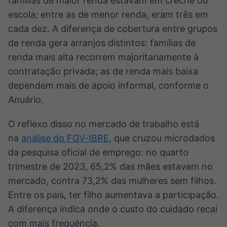
famílias de maior renda estavam em creche ou
Broadcast
escola; entre as de menor renda, eram três em
Curadoria
cada dez. A diferença de cobertura entre grupos
Curadoria de
de renda gera arranjos distintos: famílias de
conteúdos
noticiosos
Soluções de
renda mais alta recorrem majoritariamente à
Tecnologia
contratação privada; as de renda mais baixa
dependem mais de apoio informal, conforme o
Broadcast
Anuário.
Radar
Monitoramento
inteligente de
O reflexo disso no mercado de trabalho está
notícias e
na
análise do FGV-IBRE
, que cruzou microdados
conteúdos
da pesquisa oficial de emprego: no quarto
Broadcast
trimestre de 2023, 65,2% das mães estavam no
Fundos
mercado, contra 73,2% das mulheres sem filhos.
A melhor
Entre os pais, ter filho aumentava a participação.
plataforma para
analisar fundos
A diferença indica onde o custo do cuidado recai
de investimento
com mais frequência.
no Brasil