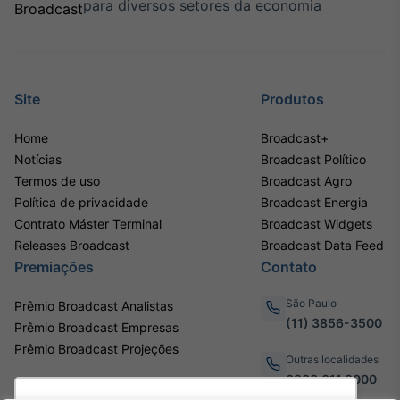
para diversos setores da economia
Site
Produtos
Home
Broadcast+
Notícias
Broadcast Político
Termos de uso
Broadcast Agro
Política de privacidade
Broadcast Energia
Contrato Máster Terminal
Broadcast Widgets
Releases Broadcast
Broadcast Data Feed
Premiações
Contato
São Paulo
Prêmio Broadcast Analistas
(11) 3856-3500
Prêmio Broadcast Empresas
Prêmio Broadcast Projeções
Outras localidades
0800.011.3000