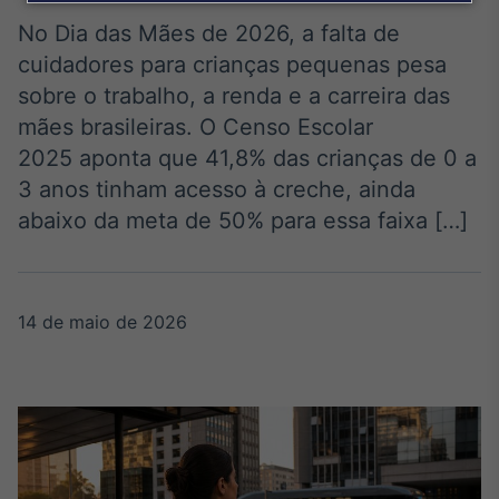
Broadcast
Agro
No Dia das Mães de 2026, a falta de
Tudo sobre o
cuidadores para crianças pequenas pesa
agronegócio
sobre o trabalho, a renda e a carreira das
mães brasileiras. O Censo Escolar
2025 aponta que 41,8% das crianças de 0 a
Broadcast
3 anos tinham acesso à creche, ainda
Político
abaixo da meta de 50% para essa faixa […]
Os bastidores da
política em tempo
real
14 de maio de 2026
Broadcast
Energia
O setor de
energia elétrica
no Brasil