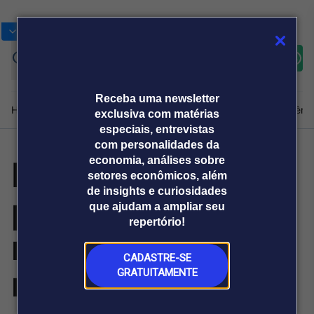
Bolsas
Gráficos
Moedas
Commoditie
Cotações
Assine
Entrar
agora
Receba uma newsletter
Home
Produtos e soluções
Notícias
Blog
Weekend
Institucional
Prêmi
exclusiva com matérias
especiais, entrevistas
com personalidades da
Falta de creche
economia, análises sobre
Plataformas
setores econômicos, além
Broadcast
Prêmio Broadcast
Agências de
Prêmio Broadcast
de insights e curiosidades
pesa na renda e
Sobre nós
Releases Broadcast
Releases
que ajudam a ampliar seu
comunicação
Analistas
Empresas
Broadcast+
repertório!
O mercado
na carreira das
financeiro em
tempo real
CADASTRE-SE
mães
GRATUITAMENTE
Prêmio Broadcast
Branded Content
Projeções