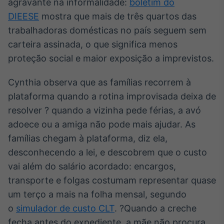
agravante na informalidade:
boletim do
Tokenização
DIEESE
mostra que mais de três quartos das
de ativos
trabalhadoras domésticas no país seguem sem
Em breve
carteira assinada, o que significa menos
proteção social e maior exposição a imprevistos.
Cynthia observa que as famílias recorrem à
Crédito
plataforma quando a rotina improvisada deixa de
Em breve
resolver ? quando a vizinha pede férias, a avó
adoece ou a amiga não pode mais ajudar. As
famílias chegam à plataforma, diz ela,
desconhecendo a lei, e descobrem que o custo
vai além do salário acordado: encargos,
transporte e folgas costumam representar quase
um terço a mais na folha mensal, segundo
o
simulador de custo CLT
. ?Quando a creche
fecha antes do expediente, a mãe não procura