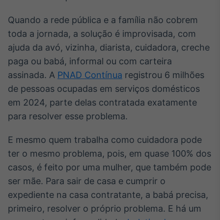
IA
Quando a rede pública e a família não cobrem
Em breve
toda a jornada, a solução é improvisada, com
ajuda da avó, vizinha, diarista, cuidadora, creche
paga ou babá, informal ou com carteira
assinada. A
PNAD Contínua
registrou 6 milhões
BroadFast
de pessoas ocupadas em serviços domésticos
Em breve
em 2024, parte delas contratada exatamente
para resolver esse problema.
E mesmo quem trabalha como cuidadora pode
ter o mesmo problema, pois, em quase 100% dos
Gestão de
casos, é feito por uma mulher, que também pode
Investimentos
ser mãe. Para sair de casa e cumprir o
Em breve
expediente na casa contratante, a babá precisa,
primeiro, resolver o próprio problema. E há um