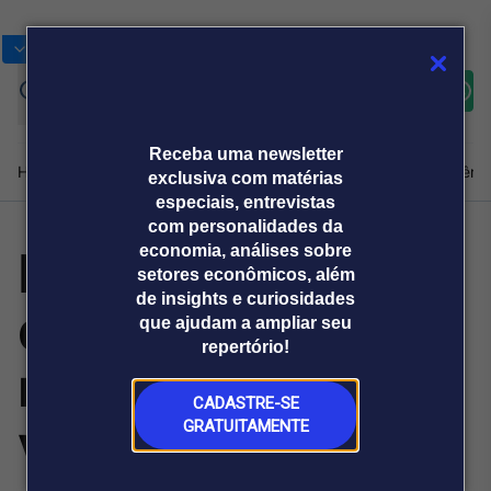
Bolsas
Gráficos
Moedas
Commoditie
Cotações
Assine
Entrar
agora
Receba uma newsletter
Home
Produtos e soluções
Notícias
Blog
Weekend
Institucional
Prêmi
exclusiva com matérias
especiais, entrevistas
com personalidades da
Europa em julho:
economia, análises sobre
Plataformas
setores econômicos, além
Broadcast
Prêmio Broadcast
Agências de
Prêmio Broadcast
de insights e curiosidades
que atrações
Sobre nós
Releases Broadcast
Releases
que ajudam a ampliar seu
comunicação
Analistas
Empresas
Broadcast+
repertório!
O mercado
reservar antes da
financeiro em
tempo real
CADASTRE-SE
viagem?
GRATUITAMENTE
Prêmio Broadcast
Branded Content
Projeções