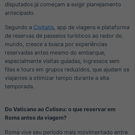
disputados já começam a exigir planejamento
Broadcast
Ticker
antecipado.
Cotações e
headlines de
Segundo a
Civitatis
, app de viagens e plataforma
notícias
de reservas de passeios turísticos ao redor do
mundo, cresce a busca por experiências
Broadcast
reservadas antes mesmo do embarque,
Widgets
especialmente visitas guiadas, ingressos sem
Componentes
filas e tours em grupos reduzidos, que ajudam os
para conteúdos e
funcionalidades
viajantes a otimizar tempo durante a alta
temporada.
Broadcast
Wallboard
Do Vaticano ao Coliseu: o que reservar em
Conteúdos e
dados para
Roma antes da viagem?
displays e telas
Roma vive seu período mais movimentado entre