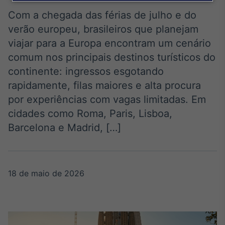
Broadcast
Agro
Com a chegada das férias de julho e do
Tudo sobre o
verão europeu, brasileiros que planejam
agronegócio
viajar para a Europa encontram um cenário
comum nos principais destinos turísticos do
continente: ingressos esgotando
Broadcast
rapidamente, filas maiores e alta procura
Político
por experiências com vagas limitadas. Em
Os bastidores da
política em tempo
cidades como Roma, Paris, Lisboa,
real
Barcelona e Madrid, […]
Broadcast
Energia
18 de maio de 2026
O setor de
energia elétrica
no Brasil