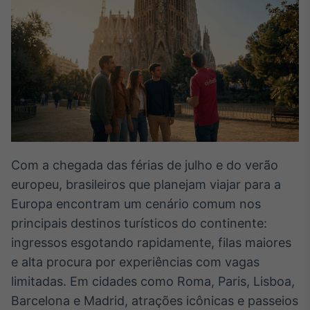
Broadcast
White Label
Plataforma para
conteúdos
personalizados
Soluções de Dados
e Conteúdos
Broadcast
OTC
Plataforma para
negociação de
Com a chegada das férias de julho e do verão
ativos
europeu, brasileiros que planejam viajar para a
Europa encontram um cenário comum nos
Broadcast
principais destinos turísticos do continente:
Datafeed
ingressos esgotando rapidamente, filas maiores
APIs para
e alta procura por experiências com vagas
integração de
conteúdos e
limitadas. Em cidades como Roma, Paris, Lisboa,
dados
Barcelona e Madrid, atrações icônicas e passeios