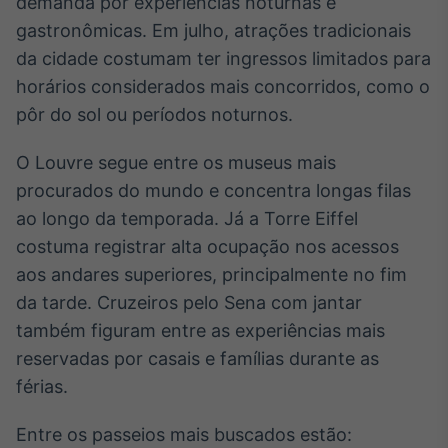
demanda por experiências noturnas e
Tokenização
gastronômicas. Em julho, atrações tradicionais
de ativos
da cidade costumam ter ingressos limitados para
Em breve
horários considerados mais concorridos, como o
pôr do sol ou períodos noturnos.
O Louvre segue entre os museus mais
Crédito
procurados do mundo e concentra longas filas
Em breve
ao longo da temporada. Já a Torre Eiffel
costuma registrar alta ocupação nos acessos
aos andares superiores, principalmente no fim
da tarde. Cruzeiros pelo Sena com jantar
também figuram entre as experiências mais
reservadas por casais e famílias durante as
férias.
Entre os passeios mais buscados estão: