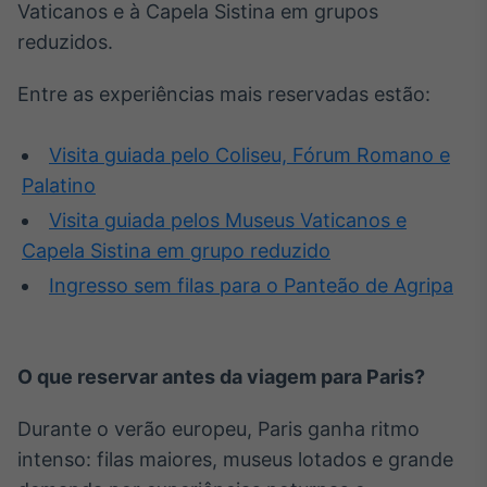
Vaticanos e à Capela Sistina em grupos
IA
reduzidos.
Em breve
Entre as experiências mais reservadas estão:
Visita guiada pelo Coliseu, Fórum Romano e
Palatino
BroadFast
Visita guiada pelos Museus Vaticanos e
Em breve
Capela Sistina em grupo reduzido
Ingresso sem filas para o Panteão de Agripa
Gestão de
O que reservar antes da viagem para Paris?
Investimentos
Em breve
Durante o verão europeu, Paris ganha ritmo
intenso: filas maiores, museus lotados e grande