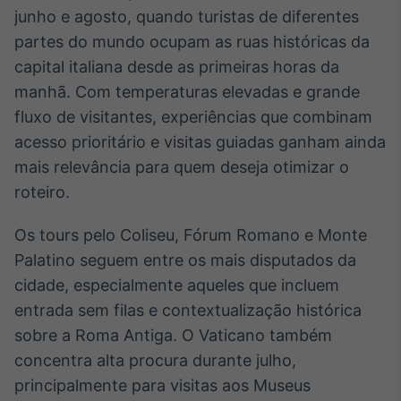
Broadcast
junho e agosto, quando turistas de diferentes
Curadoria
partes do mundo ocupam as ruas históricas da
Curadoria de
capital italiana desde as primeiras horas da
conteúdos
manhã. Com temperaturas elevadas e grande
noticiosos
Soluções de
fluxo de visitantes, experiências que combinam
Tecnologia
acesso prioritário e visitas guiadas ganham ainda
Broadcast
mais relevância para quem deseja otimizar o
Radar
roteiro.
Monitoramento
inteligente de
notícias e
Os tours pelo Coliseu, Fórum Romano e Monte
conteúdos
Palatino seguem entre os mais disputados da
cidade, especialmente aqueles que incluem
Broadcast
entrada sem filas e contextualização histórica
Fundos
sobre a Roma Antiga. O Vaticano também
A melhor
plataforma para
concentra alta procura durante julho,
analisar fundos
de investimento
principalmente para visitas aos Museus
no Brasil