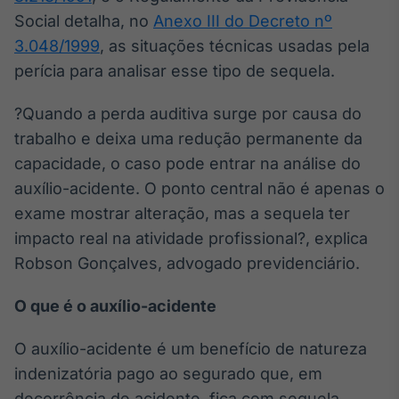
Broadcast
Social detalha, no
Anexo III do Decreto nº
Ticker
3.048/1999
, as situações técnicas usadas pela
Cotações e
perícia para analisar esse tipo de sequela.
headlines de
notícias
?Quando a perda auditiva surge por causa do
trabalho e deixa uma redução permanente da
Broadcast
capacidade, o caso pode entrar na análise do
Widgets
auxílio-acidente. O ponto central não é apenas o
Componentes
para conteúdos e
exame mostrar alteração, mas a sequela ter
funcionalidades
impacto real na atividade profissional?, explica
Robson Gonçalves, advogado previdenciário.
Broadcast
Wallboard
O que é o auxílio-acidente
Conteúdos e
dados para
O auxílio-acidente é um benefício de natureza
displays e telas
indenizatória pago ao segurado que, em
decorrência de acidente, fica com sequela