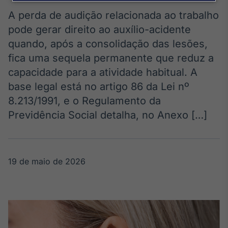
Broadcast
Agro
A perda de audição relacionada ao trabalho
Tudo sobre o
pode gerar direito ao auxílio-acidente
agronegócio
quando, após a consolidação das lesões,
fica uma sequela permanente que reduz a
capacidade para a atividade habitual. A
Broadcast
base legal está no artigo 86 da Lei nº
Político
8.213/1991, e o Regulamento da
Os bastidores da
política em
Previdência Social detalha, no Anexo […]
tempo real
Broadcast
19 de maio de 2026
Energia
O setor de
energia elétrica
no Brasil