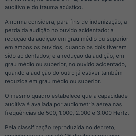
auditivo e do trauma acústico.
IA
Em breve
A norma considera, para fins de indenização, a
perda da audição no ouvido acidentado; a
redução da audição em grau médio ou superior
em ambos os ouvidos, quando os dois tiverem
BroadFast
sido acidentados; e a redução da audição, em
Em breve
grau médio ou superior, no ouvido acidentado,
quando a audição do outro já estiver também
reduzida em grau médio ou superior.
O mesmo quadro estabelece que a capacidade
Gestão de
auditiva é avaliada por audiometria aérea nas
Investimentos
frequências de 500, 1.000, 2.000 e 3.000 Hertz.
Em breve
Pela classificação reproduzida no decreto,
audição normal vai até 25 decibéis; redução