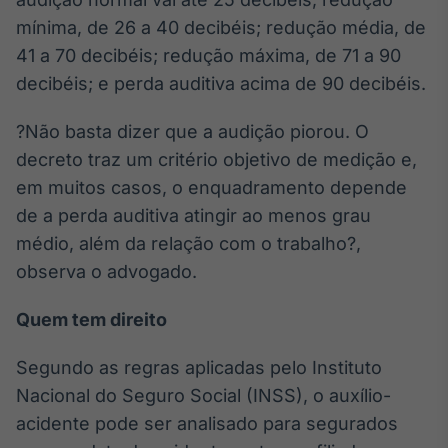
mínima, de 26 a 40 decibéis; redução média, de
Tokenização
de ativos
41 a 70 decibéis; redução máxima, de 71 a 90
Em breve
decibéis; e perda auditiva acima de 90 decibéis.
?Não basta dizer que a audição piorou. O
decreto traz um critério objetivo de medição e,
Crédito
em muitos casos, o enquadramento depende
Em breve
de a perda auditiva atingir ao menos grau
médio, além da relação com o trabalho?,
observa o advogado.
Quem tem direito
Segundo as regras aplicadas pelo Instituto
Nacional do Seguro Social (INSS), o auxílio-
acidente pode ser analisado para segurados