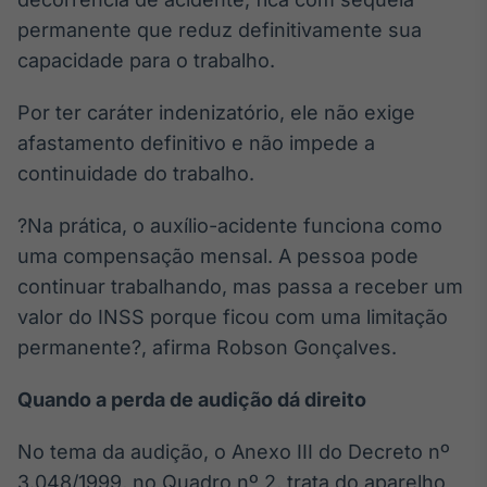
Broadcast
permanente que reduz definitivamente sua
Curadoria
capacidade para o trabalho.
Curadoria de
conteúdos
noticiosos
Por ter caráter indenizatório, ele não exige
Soluções de
afastamento definitivo e não impede a
Tecnologia
continuidade do trabalho.
Broadcast
Radar
?Na prática, o auxílio-acidente funciona como
Monitoramento
uma compensação mensal. A pessoa pode
inteligente de
notícias e
continuar trabalhando, mas passa a receber um
conteúdos
valor do INSS porque ficou com uma limitação
permanente?, afirma Robson Gonçalves.
Broadcast
Fundos
Quando a perda de audição dá direito
A melhor
plataforma para
analisar fundos
No tema da audição, o Anexo III do Decreto nº
de investimento
3.048/1999, no Quadro nº 2, trata do aparelho
no Brasil