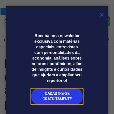
Bolsas
Gráficos
Moedas
Commoditie
Cotações
Assine
Entrar
agora
Receba uma newsletter
Home
Produtos e soluções
Notícias
Blog
Weekend
Institucional
Prêmi
exclusiva com matérias
especiais, entrevistas
com personalidades da
Especialista
economia, análises sobre
Plataformas
setores econômicos, além
Broadcast
Prêmio Broadcast
Agências de
Prêmio Broadcast
de insights e curiosidades
explica auxílio-
Sobre nós
Releases Broadcast
Releases
que ajudam a ampliar seu
comunicação
Analistas
Empresas
Broadcast+
repertório!
O mercado
acidente por
financeiro em
tempo real
CADASTRE-SE
perda de audição
GRATUITAMENTE
Prêmio Broadcast
Branded Content
Projeções