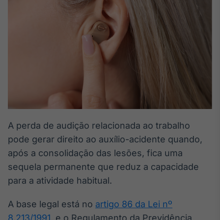
Broadcast
White Label
Plataforma para
conteúdos
personalizados
Soluções de Dados
e Conteúdos
Broadcast
OTC
Plataforma para
negociação de
ativos
A perda de audição relacionada ao trabalho
pode gerar direito ao auxílio-acidente quando,
após a consolidação das lesões, fica uma
Broadcast
Datafeed
sequela permanente que reduz a capacidade
APIs para
para a atividade habitual.
integração de
conteúdos e
A base legal está no
artigo 86 da Lei nº
dados
8.213/1991
, e o Regulamento da Previdência