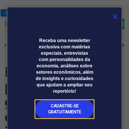
Bolsas
Gráficos
Moedas
Commoditie
Cotações
Assine
Entrar
agora
Receba uma newsletter
Home
Produtos e soluções
Notícias
Blog
Weekend
Institucional
Prêmi
exclusiva com matérias
especiais, entrevistas
com personalidades da
Engenharia
economia, análises sobre
Plataformas
setores econômicos, além
Broadcast
Prêmio Broadcast
Agências de
Prêmio Broadcast
de insights e curiosidades
patrimonial
Sobre nós
Releases Broadcast
Releases
que ajudam a ampliar seu
comunicação
Analistas
Empresas
Broadcast+
repertório!
O mercado
ganha papel-
financeiro em
tempo real
CADASTRE-SE
chave nos
GRATUITAMENTE
Prêmio Broadcast
Branded Content
Projeções