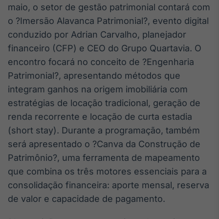
maio, o setor de gestão patrimonial contará com
IA
o ?Imersão Alavanca Patrimonial?, evento digital
Em breve
conduzido por Adrian Carvalho, planejador
financeiro (CFP) e CEO do Grupo Quartavia. O
encontro focará no conceito de ?Engenharia
Patrimonial?, apresentando métodos que
BroadFast
integram ganhos na origem imobiliária com
Em breve
estratégias de locação tradicional, geração de
renda recorrente e locação de curta estadia
(short stay). Durante a programação, também
será apresentado o ?Canva da Construção de
Patrimônio?, uma ferramenta de mapeamento
Gestão de
que combina os três motores essenciais para a
Investimentos
Em breve
consolidação financeira: aporte mensal, reserva
de valor e capacidade de pagamento.