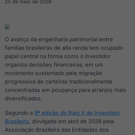
Broadcast
25 de maio de 2026
White Label
Plataforma para
conteúdos
personalizados
Soluções de Dados
e Conteúdos
O avanço da engenharia patrimonial entre
famílias brasileiras de alta renda tem ocupado
Broadcast
papel central na forma como o investidor
OTC
Plataforma para
organiza decisões financeiras, em um
negociação de
movimento sustentado pela migração
ativos
progressiva de carteiras tradicionalmente
concentradas em poupança para arranjos mais
Broadcast
diversificados.
Datafeed
APIs para
Segundo a
9ª edição do Raio X do Investidor
integração de
conteúdos e
Brasileiro
, divulgada em abril de 2026 pela
dados
Associação Brasileira das Entidades dos