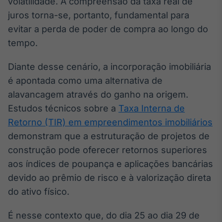
volatilidade. A compreensão da taxa real de
Broadcast
juros torna-se, portanto, fundamental para
Curadoria
evitar a perda de poder de compra ao longo do
Curadoria de
conteúdos
tempo.
noticiosos
Soluções de
Diante desse cenário, a incorporação imobiliária
Tecnologia
é apontada como uma alternativa de
Broadcast
alavancagem através do ganho na origem.
Radar
Estudos técnicos sobre a
Taxa Interna de
Monitoramento
inteligente de
Retorno (TIR) em empreendimentos imobiliários
notícias e
demonstram que a estruturação de projetos de
conteúdos
construção pode oferecer retornos superiores
Broadcast
aos índices de poupança e aplicações bancárias
Fundos
devido ao prêmio de risco e à valorização direta
A melhor
do ativo físico.
plataforma para
analisar fundos
de investimento
É nesse contexto que, do dia 25 ao dia 29 de
no Brasil