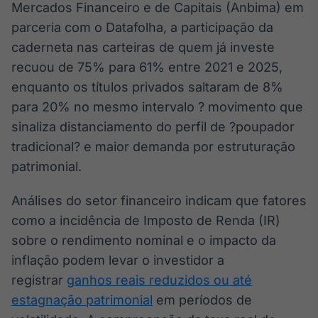
Mercados Financeiro e de Capitais (Anbima) em
Broadcast
parceria com o Datafolha, a participação da
Ticker
Cotações e
caderneta nas carteiras de quem já investe
headlines de
recuou de 75% para 61% entre 2021 e 2025,
notícias
enquanto os títulos privados saltaram de 8%
para 20% no mesmo intervalo ? movimento que
Broadcast
sinaliza distanciamento do perfil de ?poupador
Widgets
tradicional? e maior demanda por estruturação
Componentes
para conteúdos e
patrimonial.
funcionalidades
Análises do setor financeiro indicam que fatores
como a incidência de Imposto de Renda (IR)
Broadcast
sobre o rendimento nominal e o impacto da
Wallboard
Conteúdos e
inflação podem levar o investidor a
dados para
registrar
ganhos reais reduzidos ou até
displays e telas
estagnação patrimonial
em períodos de