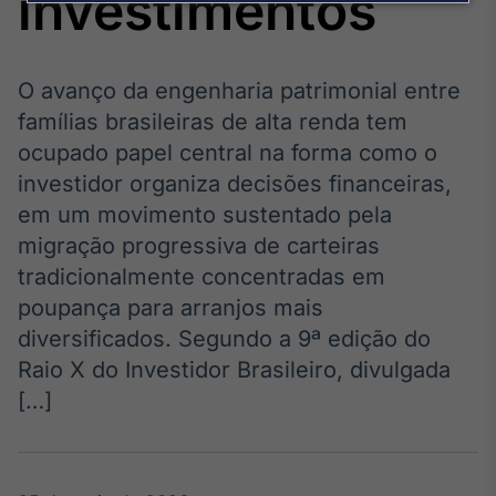
investimentos
Broadcast
Agro
Tudo sobre o
agronegócio
O avanço da engenharia patrimonial entre
famílias brasileiras de alta renda tem
ocupado papel central na forma como o
Broadcast
investidor organiza decisões financeiras,
Político
em um movimento sustentado pela
Os bastidores da
migração progressiva de carteiras
política em
tempo real
tradicionalmente concentradas em
poupança para arranjos mais
Broadcast
diversificados. Segundo a 9ª edição do
Energia
Raio X do Investidor Brasileiro, divulgada
O setor de
[…]
energia elétrica
no Brasil