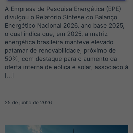
Broadcast
Agro
A Empresa de Pesquisa Energética (EPE)
Tudo sobre o
divulgou o Relatório Síntese do Balanço
agronegócio
Energético Nacional 2026, ano base 2025,
o qual indica que, em 2025, a matriz
energética brasileira manteve elevado
Broadcast
patamar de renovabilidade, próximo de
Político
50%, com destaque para o aumento da
Os bastidores da
política em
oferta interna de eólica e solar, associado à
tempo real
[…]
Broadcast
Energia
25 de junho de 2026
O setor de
energia elétrica
no Brasil