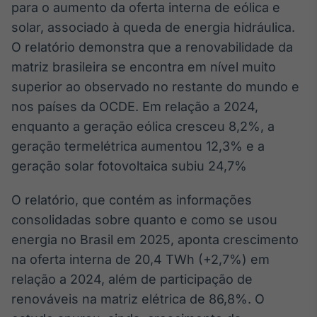
para o aumento da oferta interna de eólica e
Broadcast
Ticker
solar, associado à queda de energia hidráulica.
Cotações e
O relatório demonstra que a renovabilidade da
headlines de
matriz brasileira se encontra em nível muito
notícias
superior ao observado no restante do mundo e
nos países da OCDE. Em relação a 2024,
Broadcast
enquanto a geração eólica cresceu 8,2%, a
Widgets
geração termelétrica aumentou 12,3% e a
Componentes
para conteúdos e
geração solar fotovoltaica subiu 24,7%
funcionalidades
O relatório, que contém as informações
consolidadas sobre quanto e como se usou
Broadcast
Wallboard
energia no Brasil em 2025, aponta crescimento
Conteúdos e
na oferta interna de 20,4 TWh (+2,7%) em
dados para
relação a 2024, além de participação de
displays e telas
renováveis na matriz elétrica de 86,8%. O