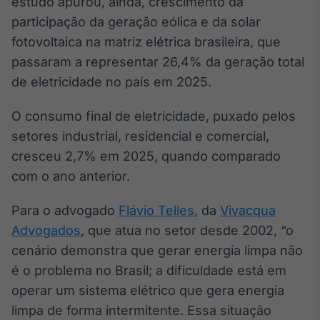
estudo apurou, ainda, crescimento da
Broadcast
participação da geração eólica e da solar
Curadoria
fotovoltaica na matriz elétrica brasileira, que
Curadoria de
conteúdos
passaram a representar 26,4% da geração total
noticiosos
Soluções de
de eletricidade no país em 2025.
Tecnologia
O consumo final de eletricidade, puxado pelos
Broadcast
setores industrial, residencial e comercial,
Radar
cresceu 2,7% em 2025, quando comparado
Monitoramento
inteligente de
com o ano anterior.
notícias e
conteúdos
Para o advogado
Flávio Telles
, da
Vivacqua
Advogados
, que atua no setor desde 2002, “o
Broadcast
Fundos
cenário demonstra que gerar energia limpa não
A melhor
é o problema no Brasil; a dificuldade está em
plataforma para
operar um sistema elétrico que gera energia
analisar fundos
de investimento
limpa de forma intermitente. Essa situação
no Brasil