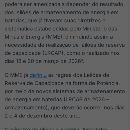
poderá ser amenizada a depender do resultado
IA
dos leilões de armazenamento de energia em
Em breve
baterias, que já tiveram suas diretrizes e
sistemática estabelecidas pelo Ministério das
Minas e Energia (MME), diminuindo assim a
necessidade de realização de leilões de reserva
BroadFast
de capacidade (LRCAP), como o realizado nos
Em breve
dias 18 e 20 de março de 2026”.
O MME já
definiu
as regras dos Leilões de
Reserva de Capacidade na forma de Potência,
por meio de novos sistemas de armazenamento
Gestão de
de energia em baterias (LRCAP de 2026 –
Investimentos
Armazenamento), que deverão ocorrer nos dias
Em breve
2 e 4 de dezembro deste ano.
O ministro de Minas e Energia, Alexandre