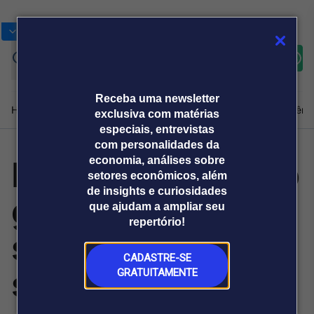
Bolsas
Gráficos
Moedas
Commoditie
Cotações
Assine
Entrar
agora
Receba uma newsletter
Home
Produtos e soluções
Notícias
Blog
Weekend
Institucional
Prêmi
exclusiva com matérias
especiais, entrevistas
com personalidades da
Energia limpa não
economia, análises sobre
Plataformas
setores econômicos, além
Broadcast
Prêmio Broadcast
Agências de
Prêmio Broadcast
de insights e curiosidades
garante
Sobre nós
Releases Broadcast
Releases
que ajudam a ampliar seu
comunicação
Analistas
Empresas
Broadcast+
repertório!
O mercado
segurança do
financeiro em
tempo real
CADASTRE-SE
setor elétrico
GRATUITAMENTE
Prêmio Broadcast
Branded Content
Projeções