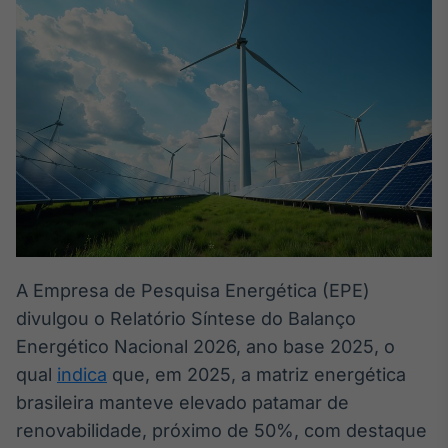
Broadcast
White Label
Plataforma para
conteúdos
personalizados
Soluções de Dados
e Conteúdos
Broadcast
OTC
Plataforma para
negociação de
ativos
A Empresa de Pesquisa Energética (EPE)
Broadcast
divulgou o Relatório Síntese do Balanço
Datafeed
Energético Nacional 2026, ano base 2025, o
APIs para
qual
indica
que, em 2025, a matriz energética
integração de
conteúdos e
brasileira manteve elevado patamar de
dados
renovabilidade, próximo de 50%, com destaque