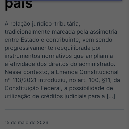
país
Broadcast
Agro
Tudo sobre o
agronegócio
A relação jurídico-tributária,
tradicionalmente marcada pela assimetria
entre Estado e contribuinte, vem sendo
Broadcast
progressivamente reequilibrada por
Político
instrumentos normativos que ampliam a
Os bastidores da
efetividade dos direitos do administrado.
política em tempo
real
Nesse contexto, a Emenda Constitucional
nº 113/2021 introduziu, no art. 100, §11, da
Broadcast
Constituição Federal, a possibilidade de
Energia
utilização de créditos judiciais para a […]
O setor de
energia elétrica
no Brasil
15 de maio de 2026