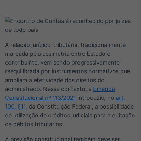
Broadcast
White Label
Plataforma para
conteúdos
personalizados
Soluções de Dados
e Conteúdos
A relação jurídico-tributária, tradicionalmente
Broadcast
marcada pela assimetria entre Estado e
OTC
contribuinte, vem sendo progressivamente
Plataforma para
reequilibrada por instrumentos normativos que
negociação de
ativos
ampliam a efetividade dos direitos do
administrado. Nesse contexto, a
Emenda
Constitucional nº 113/2021
introduziu, no
art.
Broadcast
Datafeed
100, §11
, da Constituição Federal, a possibilidade
APIs para
de utilização de créditos judiciais para a quitação
integração de
de débitos tributários.
conteúdos e
dados
A previsão constitucional também deve ser