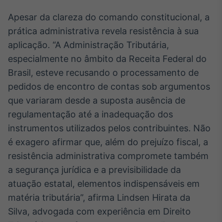
Broadcast
Apesar da clareza do comando constitucional, a
Curadoria
prática administrativa revela resistência à sua
Curadoria de
conteúdos
aplicação. “A Administração Tributária,
noticiosos
Soluções de
especialmente no âmbito da Receita Federal do
Tecnologia
Brasil, esteve recusando o processamento de
pedidos de encontro de contas sob argumentos
Broadcast
Radar
que variaram desde a suposta ausência de
Monitoramento
regulamentação até a inadequação dos
inteligente de
instrumentos utilizados pelos contribuintes. Não
notícias e
conteúdos
é exagero afirmar que, além do prejuízo fiscal, a
resistência administrativa compromete também
Broadcast
a segurança jurídica e a previsibilidade da
Fundos
atuação estatal, elementos indispensáveis em
A melhor
plataforma para
matéria tributária”, afirma Lindsen Hirata da
analisar fundos
Silva, advogada com experiência em Direito
de investimento
no Brasil