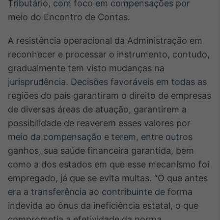
Tributário, com foco em compensações por
IA
meio do Encontro de Contas.
Em breve
A resistência operacional da Administração em
reconhecer e processar o instrumento, contudo,
gradualmente tem visto mudanças na
jurisprudência. Decisões favoráveis em todas as
BroadFast
regiões do país garantiram o direito de empresas
Em breve
de diversas áreas de atuação, garantirem a
possibilidade de reaverem esses valores por
meio da compensação e terem, entre outros
ganhos, sua saúde financeira garantida, bem
Gestão de
como a dos estados em que esse mecanismo foi
Investimentos
empregado, já que se evita multas. “O que antes
Em breve
era a transferência ao contribuinte de forma
indevida ao ônus da ineficiência estatal, o que
comprometia a efetividade da norma