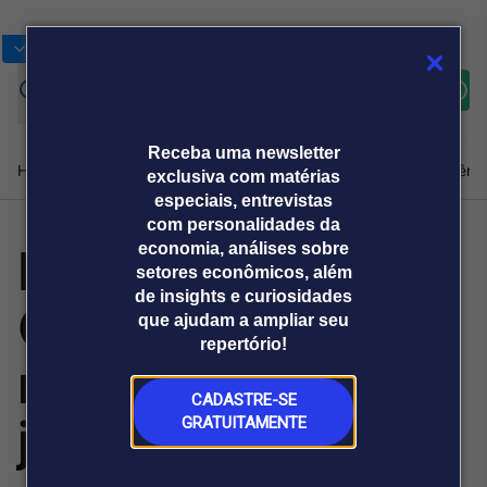
Bolsas
Gráficos
Moedas
Commoditie
Cotações
Assine
Entrar
agora
Receba uma newsletter
Home
Produtos e soluções
Notícias
Blog
Weekend
Institucional
Prêmi
exclusiva com matérias
especiais, entrevistas
com personalidades da
Encontro de
economia, análises sobre
Plataformas
setores econômicos, além
Broadcast
Prêmio Broadcast
Agências de
Prêmio Broadcast
de insights e curiosidades
Contas é
Sobre nós
Releases Broadcast
Releases
que ajudam a ampliar seu
comunicação
Analistas
Empresas
Broadcast+
repertório!
O mercado
reconhecido por
financeiro em
tempo real
CADASTRE-SE
juízes de todo
GRATUITAMENTE
Prêmio Broadcast
Branded Content
Projeções