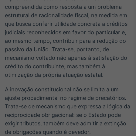
Broadcast
compreendida como resposta a um problema
Ticker
estrutural de racionalidade fiscal, na medida em
Cotações e
que busca conferir utilidade concreta a créditos
headlines de
notícias
judiciais reconhecidos em favor do particular e,
ao mesmo tempo, contribuir para a redução do
passivo da União. Trata-se, portanto, de
Broadcast
Widgets
mecanismo voltado não apenas à satisfação do
Componentes
crédito do contribuinte, mas também à
para conteúdos e
otimização da própria atuação estatal.
funcionalidades
A inovação constitucional não se limita a um
Broadcast
ajuste procedimental no regime de precatórios.
Wallboard
Trata-se de mecanismo que expressa a lógica da
Conteúdos e
reciprocidade obrigacional: se o Estado pode
dados para
displays e telas
exigir tributos, também deve admitir a extinção
de obrigações quando é devedor.