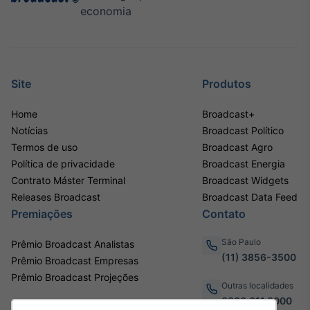
economia
Site
Produtos
Home
Broadcast+
Notícias
Broadcast Político
Termos de uso
Broadcast Agro
Política de privacidade
Broadcast Energia
Contrato Máster Terminal
Broadcast Widgets
Releases Broadcast
Broadcast Data Feed
Premiações
Contato
São Paulo
Prêmio Broadcast Analistas
(11) 3856-3500
Prêmio Broadcast Empresas
Prêmio Broadcast Projeções
Outras localidades
0800.011.3000