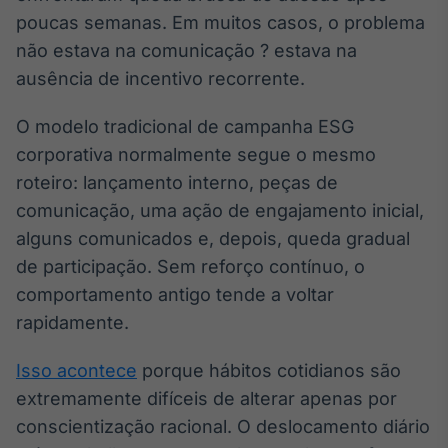
poucas semanas. Em muitos casos, o problema
IA
não estava na comunicação ? estava na
Em breve
ausência de incentivo recorrente.
O modelo tradicional de campanha ESG
corporativa normalmente segue o mesmo
BroadFast
roteiro: lançamento interno, peças de
Em breve
comunicação, uma ação de engajamento inicial,
alguns comunicados e, depois, queda gradual
de participação. Sem reforço contínuo, o
comportamento antigo tende a voltar
rapidamente.
Gestão de
Investimentos
Isso acontece
porque hábitos cotidianos são
Em breve
extremamente difíceis de alterar apenas por
conscientização racional. O deslocamento diário