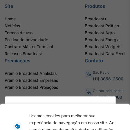
Site
Produtos
Home
Broadcast+
Notícias
Broadcast Político
Termos de uso
Broadcast Agro
Política de privacidade
Broadcast Energia
Contrato Máster Terminal
Broadcast Widgets
Releases Broadcast
Broadcast Data Feed
Premiações
Contato
São Paulo
Prêmio Broadcast Analistas
(11) 3856-3500
Prêmio Broadcast Empresas
Prêmio Broadcast Projeções
Outras localidades
0800.011.3000
Utilizamos cookies para oferecer melhor
experiência, melhorar o desempenho, analisar
Usamos cookies para melhorar sua
como você interage em nosso site e
Av. Eng. Caetano Álvares, 55
experiência de navegação em nosso site. Ao
personalizar conteúdo. Ao utilizar este site, você
- 3º e 6º andar, Bairro do
seguir navegando você autoriza a utilização