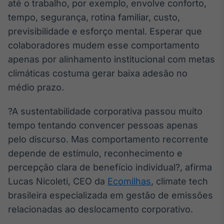
até o trabalho, por exemplo, envolve conforto,
Tokenização
tempo, segurança, rotina familiar, custo,
de ativos
previsibilidade e esforço mental. Esperar que
Em breve
colaboradores mudem esse comportamento
apenas por alinhamento institucional com metas
climáticas costuma gerar baixa adesão no
médio prazo.
Crédito
Em breve
?A sustentabilidade corporativa passou muito
tempo tentando convencer pessoas apenas
pelo discurso. Mas comportamento recorrente
depende de estímulo, reconhecimento e
percepção clara de benefício individual?, afirma
Lucas Nicoleti, CEO da
Ecomilhas
, climate tech
brasileira especializada em gestão de emissões
relacionadas ao deslocamento corporativo.