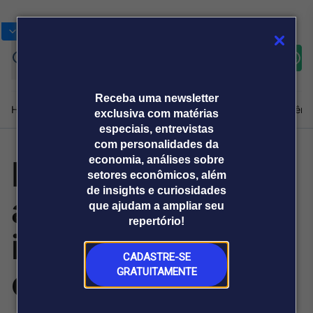
Bolsas
Gráficos
Moedas
Commoditie
Cotações
Assine
Entrar
agora
Receba uma newsletter
Home
Produtos e soluções
Notícias
Blog
Weekend
Institucional
Prêmi
exclusiva com matérias
especiais, entrevistas
com personalidades da
Empresas
economia, análises sobre
Plataformas
setores econômicos, além
Broadcast
Prêmio Broadcast
Agências de
Prêmio Broadcast
de insights e curiosidades
ampliam uso de
Sobre nós
Releases Broadcast
Releases
que ajudam a ampliar seu
comunicação
Analistas
Empresas
Broadcast+
repertório!
O mercado
incentivos em
financeiro em
tempo real
CADASTRE-SE
estratégias ESG
GRATUITAMENTE
Prêmio Broadcast
Branded Content
Projeções