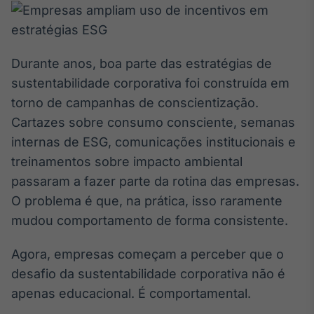
Broadcast
White Label
Plataforma para
conteúdos
Durante anos, boa parte das estratégias de
personalizados
Soluções de Dados
sustentabilidade corporativa foi construída em
e Conteúdos
torno de campanhas de conscientização.
Broadcast
Cartazes sobre consumo consciente, semanas
OTC
internas de ESG, comunicações institucionais e
Plataforma para
treinamentos sobre impacto ambiental
negociação de
ativos
passaram a fazer parte da rotina das empresas.
O problema é que, na prática, isso raramente
Broadcast
mudou comportamento de forma consistente.
Datafeed
Agora, empresas começam a perceber que o
APIs para
integração de
desafio da sustentabilidade corporativa não é
conteúdos e
dados
apenas educacional. É comportamental.