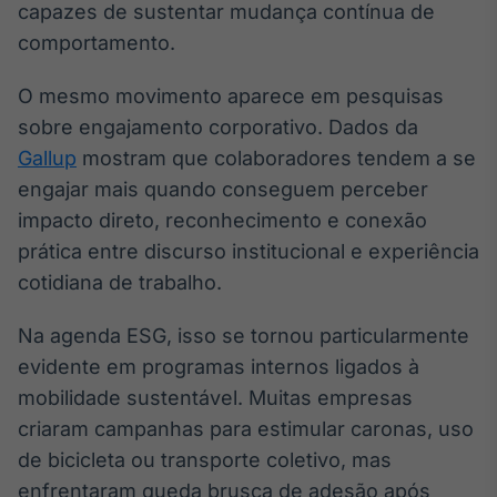
capazes de sustentar mudança contínua de
Broadcast
comportamento.
Curadoria
Curadoria de
conteúdos
O mesmo movimento aparece em pesquisas
noticiosos
Soluções de
sobre engajamento corporativo. Dados da
Tecnologia
Gallup
mostram que colaboradores tendem a se
engajar mais quando conseguem perceber
Broadcast
impacto direto, reconhecimento e conexão
Radar
Monitoramento
prática entre discurso institucional e experiência
inteligente de
cotidiana de trabalho.
notícias e
conteúdos
Na agenda ESG, isso se tornou particularmente
Broadcast
evidente em programas internos ligados à
Fundos
mobilidade sustentável. Muitas empresas
A melhor
criaram campanhas para estimular caronas, uso
plataforma para
analisar fundos
de bicicleta ou transporte coletivo, mas
de investimento
enfrentaram queda brusca de adesão após
no Brasil