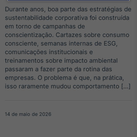
Broadcast
Agro
Durante anos, boa parte das estratégias de
Tudo sobre o
sustentabilidade corporativa foi construída
agronegócio
em torno de campanhas de
conscientização. Cartazes sobre consumo
consciente, semanas internas de ESG,
Broadcast
comunicações institucionais e
Político
treinamentos sobre impacto ambiental
Os bastidores da
política em
passaram a fazer parte da rotina das
tempo real
empresas. O problema é que, na prática,
isso raramente mudou comportamento […]
Broadcast
Energia
O setor de
energia elétrica
14 de maio de 2026
no Brasil