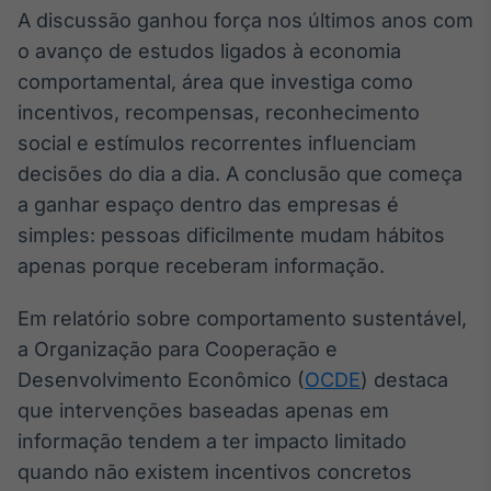
Broadcast
A discussão ganhou força nos últimos anos com
Ticker
o avanço de estudos ligados à economia
Cotações e
comportamental, área que investiga como
headlines de
notícias
incentivos, recompensas, reconhecimento
social e estímulos recorrentes influenciam
decisões do dia a dia. A conclusão que começa
Broadcast
a ganhar espaço dentro das empresas é
Widgets
simples: pessoas dificilmente mudam hábitos
Componentes
para conteúdos e
apenas porque receberam informação.
funcionalidades
Em relatório sobre comportamento sustentável,
Broadcast
a Organização para Cooperação e
Wallboard
Desenvolvimento Econômico (
OCDE
) destaca
Conteúdos e
que intervenções baseadas apenas em
dados para
displays e telas
informação tendem a ter impacto limitado
quando não existem incentivos concretos