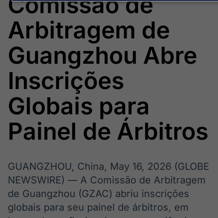
Comissão de
Broadcast
Broadcast
Energia
White Label
Arbitragem de
O setor de
Plataforma para
energia elétrica
conteúdos
no Brasil
personalizados
Guangzhou Abre
Soluções de Dados
e Conteúdos
Inscrições
Broadcast
Broadcast
OTC
Datafeed
Globais para
Plataforma para
APIs para
negociação de
integração de
ativos
conteúdos e
Painel de Árbitros
dados
Broadcast
Broadcast
Widgets
Wallboard
GUANGZHOU, China, May 16, 2026 (GLOBE
Componentes
Conteúdos e
NEWSWIRE) — A Comissão de Arbitragem
para conteúdos e
dados para
de Guangzhou (GZAC) abriu inscrições
funcionalidades
displays e telas
Soluções de
globais para seu painel de árbitros, em
Tecnologia