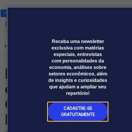
Bolsas
Gráficos
Moedas
Commoditie
Cotações
Entra
Receba uma newsletter
Home
Produtos e soluções
Notícias
Blog
Weekend
Institucional
Prêmi
exclusiva com matérias
especiais, entrevistas
com personalidades da
Empoderamento
economia, análises sobre
Plataformas
setores econômicos, além
Broadcast
Prêmio Broadcast
Agências de
Prêmio Broadcast
Prêmio B
de insights e curiosidades
da Arbitragem
Sobre nós
Releases Broadcast
Releases
Branded 
que ajudam a ampliar seu
comunicação
Analistas
Empresas
Proje
Broadcast+
Broadcast
repertório!
Agro
O mercado
Comercial
financeiro em
Tudo sobre o
tempo real
agronegócio
CADASTRE-SE
Internacional:
GRATUITAMENTE