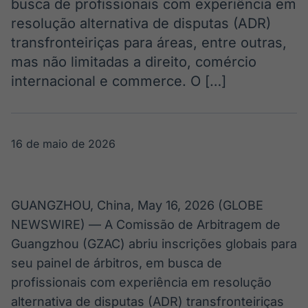
busca de profissionais com experiência em
Broadcast
Broadcast
resolução alternativa de disputas (ADR)
Radar
Fundos
transfronteiriças para áreas, entre outras,
Monitoramento
A melhor
mas não limitadas a direito, comércio
inteligente de
plataforma para
notícias e
analisar fundos
internacional e commerce. O […]
conteúdos
de investimento
no Brasil
BroadFast
Gestão de
Investimentos
Em breve
16 de maio de 2026
Em breve
GUANGZHOU, China, May 16, 2026 (GLOBE
Crédito
NEWSWIRE) — A Comissão de Arbitragem de
Em breve
Guangzhou (GZAC) abriu inscrições globais para
seu painel de árbitros, em busca de
profissionais com experiência em resolução
alternativa de disputas (ADR) transfronteiriças