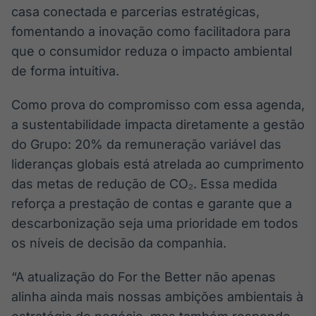
Broadcast
casa conectada e parcerias estratégicas,
Ticker
fomentando a inovação como facilitadora para
Cotações e
que o consumidor reduza o impacto ambiental
headlines de
de forma intuitiva.
notícias
Como prova do compromisso com essa agenda,
Broadcast
a sustentabilidade impacta diretamente a gestão
Widgets
do Grupo: 20% da remuneração variável das
Componentes
lideranças globais está atrelada ao cumprimento
para conteúdos e
funcionalidades
das metas de redução de CO₂. Essa medida
reforça a prestação de contas e garante que a
Broadcast
descarbonização seja uma prioridade em todos
Wallboard
os níveis de decisão da companhia.
Conteúdos e
dados para
“A atualização do For the Better não apenas
displays e telas
alinha ainda mais nossas ambições ambientais à