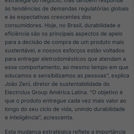
estratégia do negócio, mas também responde
Broadcast
às tendências de demandas regulatórias globais
Curadoria
e às expectativas crescentes dos
Curadoria de
consumidores. Hoje, no Brasil, durabilidade e
conteúdos
noticiosos
Soluções de
eficiência são os principais aspectos de apelo
Tecnologia
para a decisão de compra de um produto mais
sustentável, e nossos esforços estão voltados
Broadcast
para entregar eletrodomésticos que atendam a
Radar
esse comportamento, ao mesmo tempo em que
Monitoramento
inteligente de
educamos e sensibilizamos as pessoas”, explica
notícias e
conteúdos
João Zeni, diretor de sustentabilidade do
Electrolux Group América Latina. “O objetivo é
Broadcast
que o produto entregue cada vez mais valor ao
Fundos
longo do seu ciclo de vida, unindo durabilidade
A melhor
e inteligência”, acrescenta.
plataforma para
analisar fundos
de investimento
Esta mudança estratégica reflete a importância
no Brasil