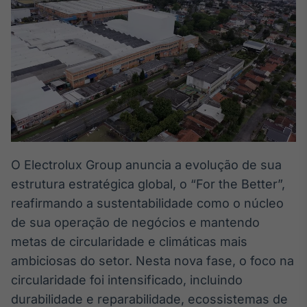
Broadcast
White Label
Plataforma para
conteúdos
personalizados
Soluções de Dados
e Conteúdos
Broadcast
OTC
Plataforma para
negociação de
O Electrolux Group anuncia a evolução de sua
ativos
estrutura estratégica global, o “For the Better”,
reafirmando a sustentabilidade como o núcleo
Broadcast
de sua operação de negócios e mantendo
Datafeed
metas de circularidade e climáticas mais
APIs para
ambiciosas do setor. Nesta nova fase, o foco na
integração de
conteúdos e
circularidade foi intensificado, incluindo
dados
durabilidade e reparabilidade, ecossistemas de