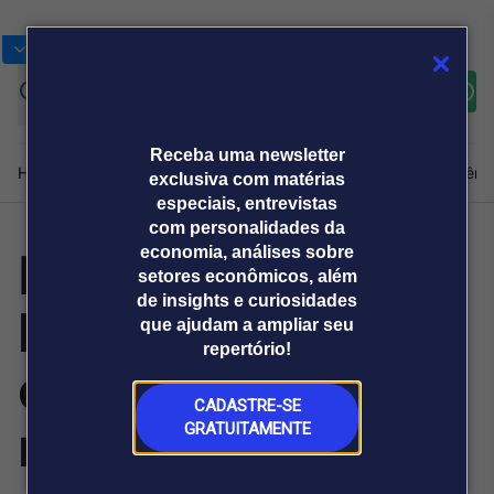
Bolsas
Gráficos
Moedas
Commoditie
Cotações
Assine
Entrar
agora
Receba uma newsletter
Home
Produtos e soluções
Notícias
Blog
Weekend
Institucional
Prêmi
exclusiva com matérias
especiais, entrevistas
com personalidades da
Electrolux vincula
economia, análises sobre
Plataformas
setores econômicos, além
Broadcast
Prêmio Broadcast
Agências de
Prêmio Broadcast
de insights e curiosidades
bônus de
Sobre nós
Releases Broadcast
Releases
que ajudam a ampliar seu
comunicação
Analistas
Empresas
Broadcast+
repertório!
O mercado
executivos a
financeiro em
tempo real
CADASTRE-SE
metas climáticas
GRATUITAMENTE
Prêmio Broadcast
Branded Content
Projeções