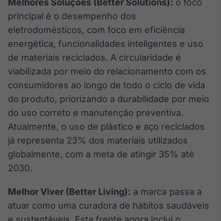
Melhores Soluções (Better Solutions):
o foco
Tokenização
principal é o desempenho dos
de ativos
eletrodomésticos, com foco em eficiência
Em breve
energética, funcionalidades inteligentes e uso
de materiais reciclados. A circularidade é
viabilizada por meio do relacionamento com os
consumidores ao longo de todo o ciclo de vida
Crédito
do produto, priorizando a durabilidade por meio
Em breve
do uso correto e manutenção preventiva.
Atualmente, o uso de plástico e aço reciclados
já representa 23% dos materiais utilizados
globalmente, com a meta de atingir 35% até
2030.
Melhor Viver (Better Living):
a marca passa a
atuar como uma curadora de hábitos saudáveis
e sustentáveis. Esta frente agora inclui o