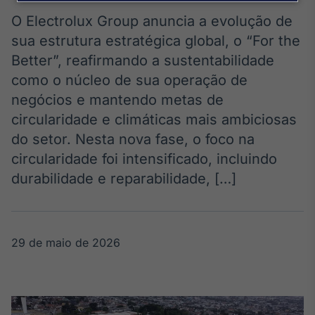
Broadcast
Agro
O Electrolux Group anuncia a evolução de
Tudo sobre o
sua estrutura estratégica global, o “For the
agronegócio
Better”, reafirmando a sustentabilidade
como o núcleo de sua operação de
negócios e mantendo metas de
Broadcast
circularidade e climáticas mais ambiciosas
Político
do setor. Nesta nova fase, o foco na
Os bastidores da
política em
circularidade foi intensificado, incluindo
tempo real
durabilidade e reparabilidade, […]
Broadcast
Energia
29 de maio de 2026
O setor de
energia elétrica
no Brasil