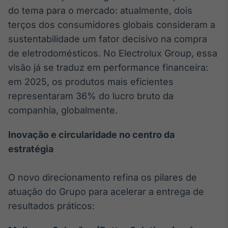
do tema para o mercado: atualmente, dois
IA
terços dos consumidores globais consideram a
Em breve
sustentabilidade um fator decisivo na compra
de eletrodomésticos. No Electrolux Group, essa
visão já se traduz em performance financeira:
em 2025, os produtos mais eficientes
BroadFast
representaram 36% do lucro bruto da
Em breve
companhia, globalmente.
Inovação e circularidade no centro da
estratégia
Gestão de
O novo direcionamento refina os pilares de
Investimentos
atuação do Grupo para acelerar a entrega de
Em breve
resultados práticos: