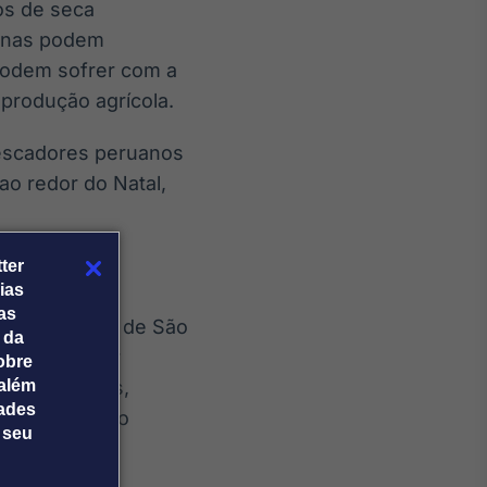
os de seca
banas podem
 podem sofrer com a
produção agrícola.
escadores peruanos
ao redor do Natal,
a e Ciências
ter
ias
 Câmara
tas
 e Agronomia de São
 da
odem provocar
obre
 áreas rurais,
além
dades
abastecimento
 seu