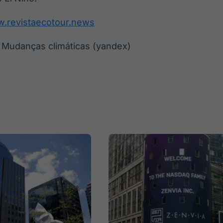
w.revistaecotour.news
 Mudanças climáticas (yandex)