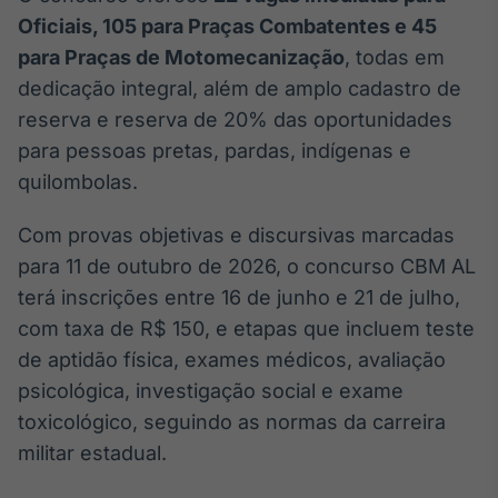
Broadcast
Oficiais, 105 para Praças Combatentes e 45
Ticker
para Praças de Motomecanização
, todas em
Cotações e
dedicação integral, além de amplo cadastro de
headlines de
notícias
reserva e reserva de 20% das oportunidades
para pessoas pretas, pardas, indígenas e
quilombolas.
Broadcast
Widgets
Com provas objetivas e discursivas marcadas
Componentes
para conteúdos e
para 11 de outubro de 2026, o concurso CBM AL
funcionalidades
terá inscrições entre 16 de junho e 21 de julho,
com taxa de R$ 150, e etapas que incluem teste
Broadcast
de aptidão física, exames médicos, avaliação
Wallboard
psicológica, investigação social e exame
Conteúdos e
toxicológico, seguindo as normas da carreira
dados para
displays e telas
militar estadual.