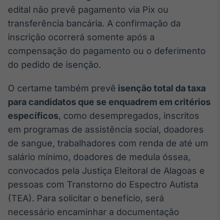
edital não prevê pagamento via Pix ou
IA
transferência bancária. A confirmação da
Em breve
inscrição ocorrerá somente após a
compensação do pagamento ou o deferimento
do pedido de isenção.
BroadFast
O certame também prevê
isenção total da taxa
Em breve
para candidatos que se enquadrem em critérios
específicos
, como desempregados, inscritos
em programas de assistência social, doadores
de sangue, trabalhadores com renda de até um
salário mínimo, doadores de medula óssea,
Gestão de
convocados pela Justiça Eleitoral de Alagoas e
Investimentos
pessoas com Transtorno do Espectro Autista
Em breve
(TEA). Para solicitar o benefício, será
necessário encaminhar a documentação