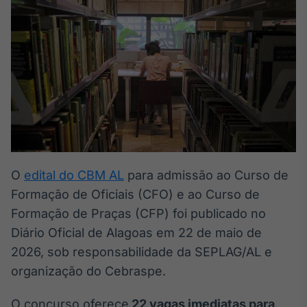
Broadcast
White Label
Plataforma para
conteúdos
personalizados
Soluções de Dados
e Conteúdos
Broadcast
OTC
Plataforma para
negociação de
ativos
O
edital do CBM AL
para admissão ao Curso de
Formação de Oficiais (CFO) e ao Curso de
Formação de Praças (CFP) foi publicado no
Broadcast
Datafeed
Diário Oficial de Alagoas em 22 de maio de
APIs para
2026, sob responsabilidade da SEPLAG/AL e
integração de
organização do Cebraspe.
conteúdos e
dados
O concurso oferece
22 vagas imediatas para