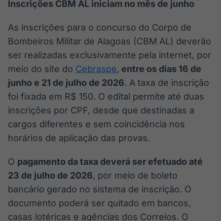
Inscrições CBM AL iniciam no mês de junho
Broadcast
Curadoria
As inscrições para o concurso do Corpo de
Curadoria de
Bombeiros Militar de Alagoas (CBM AL) deverão
conteúdos
noticiosos
Soluções de
ser realizadas exclusivamente pela internet, por
Tecnologia
meio do site do
Cebraspe
,
entre os dias 16 de
junho e 21 de julho de 2026
. A taxa de inscrição
Broadcast
foi fixada em R$ 150. O edital permite até duas
Radar
inscrições por CPF, desde que destinadas a
Monitoramento
inteligente de
cargos diferentes e sem coincidência nos
notícias e
conteúdos
horários de aplicação das provas.
Broadcast
O
pagamento da taxa deverá ser efetuado até
Fundos
23 de julho de 2026
, por meio de boleto
A melhor
bancário gerado no sistema de inscrição. O
plataforma para
analisar fundos
documento poderá ser quitado em bancos,
de investimento
casas lotéricas e agências dos Correios. O
no Brasil