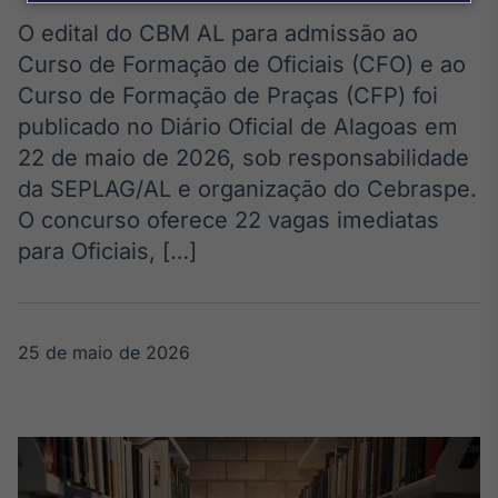
Broadcast
Agro
O edital do CBM AL para admissão ao
Tudo sobre o
Curso de Formação de Oficiais (CFO) e ao
agronegócio
Curso de Formação de Praças (CFP) foi
publicado no Diário Oficial de Alagoas em
22 de maio de 2026, sob responsabilidade
Broadcast
da SEPLAG/AL e organização do Cebraspe.
Político
O concurso oferece 22 vagas imediatas
Os bastidores da
política em
para Oficiais, […]
tempo real
Broadcast
25 de maio de 2026
Energia
O setor de
energia elétrica
no Brasil