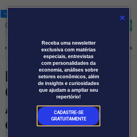
Bolsas
Gráficos
Moedas
Commoditie
Cotações
Assine
Entrar
agora
Receba uma newsletter
Home
Produtos e soluções
Notícias
Blog
Weekend
Institucional
Prêmi
exclusiva com matérias
especiais, entrevistas
com personalidades da
Edital do
economia, análises sobre
Plataformas
setores econômicos, além
Broadcast
Prêmio Broadcast
Agências de
Prêmio Broadcast
de insights e curiosidades
Concurso CBM
Sobre nós
Releases Broadcast
Releases
que ajudam a ampliar seu
comunicação
Analistas
Empresas
Broadcast+
repertório!
O mercado
AL é publicado
financeiro em
tempo real
CADASTRE-SE
com 172 vagas
GRATUITAMENTE
Prêmio Broadcast
Branded Content
Projeções