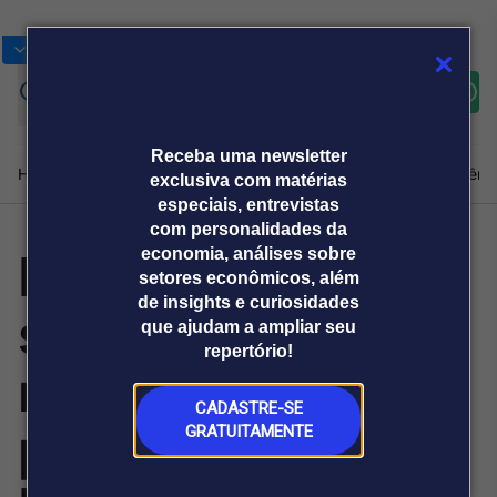
Bolsas
Gráficos
Moedas
Commoditie
Cotações
Assine
Entrar
agora
Receba uma newsletter
Home
Produtos e soluções
Notícias
Blog
Weekend
Institucional
Prêmi
exclusiva com matérias
especiais, entrevistas
com personalidades da
Dia da Indústria:
economia, análises sobre
Plataformas
setores econômicos, além
Broadcast
Prêmio Broadcast
Agências de
Prêmio Broadcast
de insights e curiosidades
setor busca
Sobre nós
Releases Broadcast
Releases
que ajudam a ampliar seu
comunicação
Analistas
Empresas
Broadcast+
repertório!
O mercado
recuperar
financeiro em
tempo real
CADASTRE-SE
participação no
GRATUITAMENTE
Prêmio Broadcast
Branded Content
Projeções