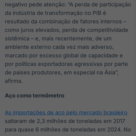
negativo pede atenção: “A perda de participação
Broadcast
Curadoria
da indústria de transformação no PIB é
Curadoria de
resultado da combinação de fatores internos –
conteúdos
como juros elevados, perda de competitividade
noticiosos
Soluções de
sistêmica – e, mais recentemente, de um
Tecnologia
ambiente externo cada vez mais adverso,
Broadcast
marcado por excesso global de capacidade e
Radar
por políticas exportadoras agressivas por parte
Monitoramento
de países produtores, em especial na Ásia”,
inteligente de
notícias e
afirma.
conteúdos
Aço como termômetro
Broadcast
Fundos
As importações de aço pelo mercado brasileiro
A melhor
plataforma para
saltaram de 2,3 milhões de toneladas em 2017
analisar fundos
para quase 6 milhões de toneladas em 2024. No
de investimento
no Brasil