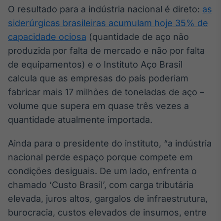
O resultado para a indústria nacional é direto:
as
Tokenização
siderúrgicas brasileiras acumulam hoje 35% de
de ativos
capacidade ociosa
(quantidade de aço não
Em breve
produzida por falta de mercado e não por falta
de equipamentos) e o Instituto Aço Brasil
calcula que as empresas do país poderiam
Crédito
fabricar mais 17 milhões de toneladas de aço –
Em breve
volume que supera em quase três vezes a
quantidade atualmente importada.
Ainda para o presidente do instituto, “a indústria
nacional perde espaço porque compete em
condições desiguais. De um lado, enfrenta o
chamado ‘Custo Brasil’, com carga tributária
elevada, juros altos, gargalos de infraestrutura,
burocracia, custos elevados de insumos, entre