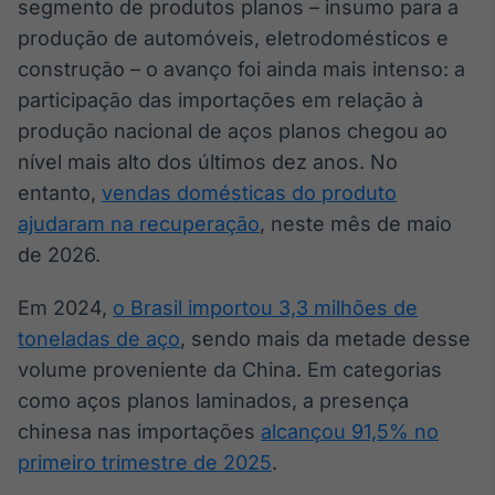
segmento de produtos planos – insumo para a
IA
produção de automóveis, eletrodomésticos e
Em breve
construção – o avanço foi ainda mais intenso: a
participação das importações em relação à
produção nacional de aços planos chegou ao
nível mais alto dos últimos dez anos. No
entanto,
vendas domésticas do produto
BroadFast
ajudaram na recuperação
, neste mês de maio
Em breve
de 2026.
Em 2024,
o Brasil importou 3,3 milhões de
toneladas de aço
, sendo mais da metade desse
Gestão de
volume proveniente da China. Em categorias
Investimentos
como aços planos laminados, a presença
Em breve
chinesa nas importações
alcançou 91,5% no
primeiro trimestre de 2025
.