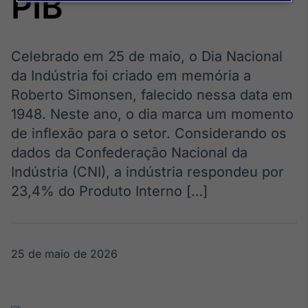
PIB
Broadcast
Agro
Tudo sobre o
agronegócio
Celebrado em 25 de maio, o Dia Nacional
da Indústria foi criado em memória a
Roberto Simonsen, falecido nessa data em
Broadcast
1948. Neste ano, o dia marca um momento
Político
de inflexão para o setor. Considerando os
Os bastidores da
dados da Confederação Nacional da
política em
tempo real
Indústria (CNI), a indústria respondeu por
23,4% do Produto Interno […]
Broadcast
Energia
O setor de
25 de maio de 2026
energia elétrica
no Brasil