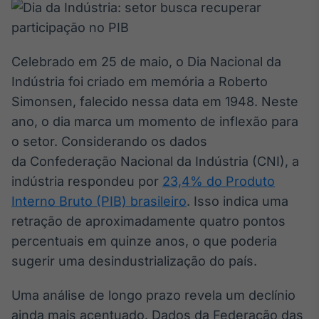
Broadcast
White Label
Plataforma para
conteúdos
Celebrado em 25 de maio, o Dia Nacional da
personalizados
Soluções de Dados
Indústria foi criado em memória a Roberto
e Conteúdos
Simonsen, falecido nessa data em 1948. Neste
Broadcast
ano, o dia marca um momento de inflexão para
OTC
o setor. Considerando os dados
Plataforma para
da Confederação Nacional da Indústria (CNI), a
negociação de
ativos
indústria respondeu por
23,4% do Produto
Interno Bruto (PIB) brasileiro
. Isso indica uma
retração de aproximadamente quatro pontos
Broadcast
Datafeed
percentuais em quinze anos, o que poderia
APIs para
sugerir uma desindustrialização do país.
integração de
conteúdos e
Uma análise de longo prazo revela um declínio
dados
ainda mais acentuado. Dados da Federação das