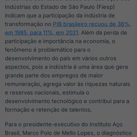
Broadcast
Indústrias do Estado de São Paulo (Fiesp)
Ticker
indicam que a participação da indústria de
Cotações e
transformação no
PIB brasileiro recuou de 36%,
headlines de
notícias
em 1985, para 11%, em 2021
. Além da perda de
participação e importância na economia, o
fenômeno é problemático para o
Broadcast
Widgets
desenvolvimento do país em vários outros
Componentes
aspectos, pois a indústria é uma área que gera
para conteúdos e
grande parte dos empregos de maior
funcionalidades
remuneração, agrega valor às riquezas naturais
e reservas nacionais, estimula o
Broadcast
desenvolvimento tecnológico e contribui para a
Wallboard
formação e retenção de talentos.
Conteúdos e
dados para
displays e telas
Para o presidente-executivo do Instituto Aço
Brasil, Marco Polo de Mello Lopes, o diagnóstico