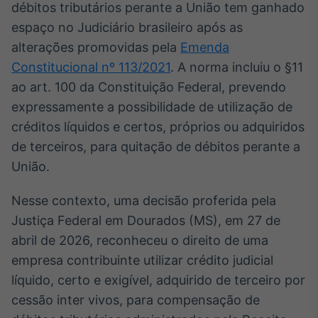
Broadcast
débitos tributários perante a União tem ganhado
White Label
espaço no Judiciário brasileiro após as
Plataforma para
alterações promovidas pela
Emenda
conteúdos
personalizados
Constitucional nº 113/2021
. A norma incluiu o §11
Soluções de Dados
ao art. 100 da Constituição Federal, prevendo
e Conteúdos
expressamente a possibilidade de utilização de
Broadcast
créditos líquidos e certos, próprios ou adquiridos
OTC
de terceiros, para quitação de débitos perante a
Plataforma para
negociação de
União.
ativos
Nesse contexto, uma decisão proferida pela
Justiça Federal em Dourados (MS), em 27 de
Broadcast
Datafeed
abril de 2026, reconheceu o direito de uma
APIs para
empresa contribuinte utilizar crédito judicial
integração de
líquido, certo e exigível, adquirido de terceiro por
conteúdos e
dados
cessão inter vivos, para compensação de