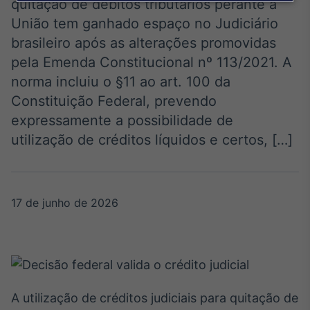
Broadcast
quitação de débitos tributários perante a
Agro
União tem ganhado espaço no Judiciário
Tudo sobre o
brasileiro após as alterações promovidas
agronegócio
pela Emenda Constitucional nº 113/2021. A
norma incluiu o §11 ao art. 100 da
Constituição Federal, prevendo
Broadcast
expressamente a possibilidade de
Político
utilização de créditos líquidos e certos, […]
Os bastidores da
política em tempo
real
17 de junho de 2026
Broadcast
Energia
O setor de
energia elétrica
no Brasil
A utilização de créditos judiciais para quitação de