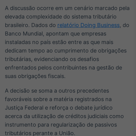
A discussão ocorre em um cenário marcado pela
IA
Em breve
elevada complexidade do sistema tributário
brasileiro. Dados do
relatório Doing Business
, do
Banco Mundial, apontam que empresas
instaladas no país estão entre as que mais
dedicam tempo ao cumprimento de obrigações
BroadFast
tributárias, evidenciando os desafios
Em breve
enfrentados pelos contribuintes na gestão de
suas obrigações fiscais.
A decisão se soma a outros precedentes
favoráveis sobre a matéria registrados na
Gestão de
Investimentos
Justiça Federal e reforça o debate jurídico
Em breve
acerca da utilização de créditos judiciais como
instrumento para regularização de passivos
tributários perante a União.