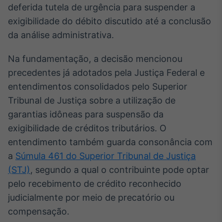
deferida tutela de urgência para suspender a
Broadcast
Curadoria
exigibilidade do débito discutido até a conclusão
Curadoria de
da análise administrativa.
conteúdos
noticiosos
Soluções de
Na fundamentação, a decisão mencionou
Tecnologia
precedentes já adotados pela Justiça Federal e
entendimentos consolidados pelo Superior
Broadcast
Radar
Tribunal de Justiça sobre a utilização de
Monitoramento
garantias idôneas para suspensão da
inteligente de
exigibilidade de créditos tributários. O
notícias e
conteúdos
entendimento também guarda consonância com
a
Súmula 461 do Superior Tribunal de Justiça
Broadcast
(STJ)
, segundo a qual o contribuinte pode optar
Fundos
pelo recebimento de crédito reconhecido
A melhor
plataforma para
judicialmente por meio de precatório ou
analisar fundos
compensação.
de investimento
no Brasil