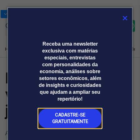
Bolsas
Gráficos
Moedas
Commoditie
Cotações
Assine
Entrar
agora
Receba uma newsletter
Home
Produtos e soluções
Notícias
Blog
Weekend
Institucional
Prêmi
exclusiva com matérias
especiais, entrevistas
com personalidades da
Decisão federal
economia, análises sobre
Plataformas
setores econômicos, além
Broadcast
Prêmio Broadcast
Agências de
Prêmio Broadcast
de insights e curiosidades
valida o crédito
Sobre nós
Releases Broadcast
Releases
que ajudam a ampliar seu
comunicação
Analistas
Empresas
Broadcast+
repertório!
O mercado
judicial
financeiro em
tempo real
CADASTRE-SE
GRATUITAMENTE
Prêmio Broadcast
A utilização de créditos judiciais para
Branded Content
Projeções