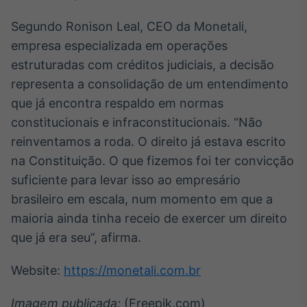
Tokenização
Segundo Ronison Leal, CEO da Monetali,
de ativos
empresa especializada em operações
Em breve
estruturadas com créditos judiciais, a decisão
representa a consolidação de um entendimento
que já encontra respaldo em normas
constitucionais e infraconstitucionais. “Não
Crédito
Em breve
reinventamos a roda. O direito já estava escrito
na Constituição. O que fizemos foi ter convicção
suficiente para levar isso ao empresário
brasileiro em escala, num momento em que a
maioria ainda tinha receio de exercer um direito
que já era seu”, afirma.
Website:
https://monetali.com.br
Imagem publicada:
(Freepik.com)