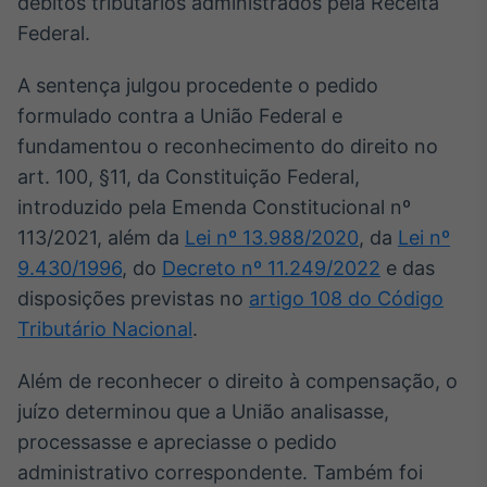
débitos tributários administrados pela Receita
Broadcast
Federal.
Ticker
Cotações e
A sentença julgou procedente o pedido
headlines de
notícias
formulado contra a União Federal e
fundamentou o reconhecimento do direito no
art. 100, §11, da Constituição Federal,
Broadcast
Widgets
introduzido pela Emenda Constitucional nº
Componentes
113/2021, além da
Lei nº 13.988/2020
, da
Lei nº
para conteúdos e
9.430/1996
, do
Decreto nº 11.249/2022
e das
funcionalidades
disposições previstas no
artigo 108 do Código
Tributário Nacional
.
Broadcast
Wallboard
Além de reconhecer o direito à compensação, o
Conteúdos e
juízo determinou que a União analisasse,
dados para
displays e telas
processasse e apreciasse o pedido
administrativo correspondente. Também foi