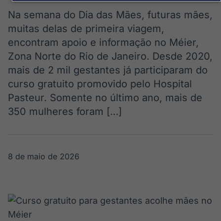
Broadcast
Broadcast
Político
Energia
Na semana do Dia das Mães, futuras mães,
Os bastidores da
O setor de
muitas delas de primeira viagem,
política em
energia elétrica
encontram apoio e informação no Méier,
tempo real
no Brasil
Zona Norte do Rio de Janeiro. Desde 2020,
mais de 2 mil gestantes já participaram do
Broadcast
curso gratuito promovido pelo Hospital
White Label
Pasteur. Somente no último ano, mais de
Plataforma para
conteúdos
350 mulheres foram […]
personalizados
Soluções de Dados
e Conteúdos
Broadcast
Broadcast
8 de maio de 2026
OTC
Datafeed
Plataforma para
APIs para
negociação de
integração de
ativos
conteúdos e
dados