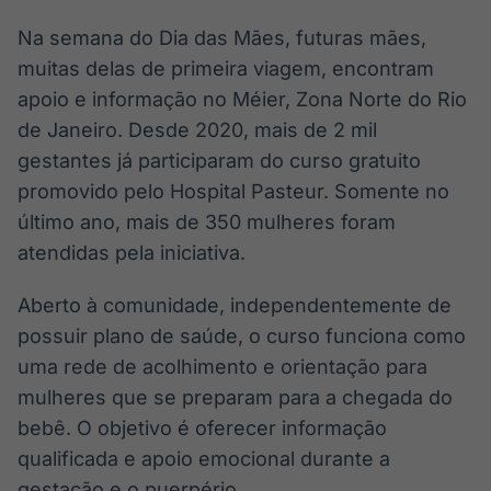
Broadcast
Broadcast
Na semana do Dia das Mães, futuras mães,
Ticker
Widgets
muitas delas de primeira viagem, encontram
Cotações e
Componentes
headlines de
para conteúdos e
apoio e informação no Méier, Zona Norte do Rio
notícias
funcionalidades
de Janeiro. Desde 2020, mais de 2 mil
gestantes já participaram do curso gratuito
Broadcast
Broadcast
promovido pelo Hospital Pasteur. Somente no
Wallboard
Curadoria
último ano, mais de 350 mulheres foram
Conteúdos e
Curadoria de
atendidas pela iniciativa.
dados para
conteúdos
displays e telas
noticiosos
Soluções de
Aberto à comunidade, independentemente de
Tecnologia
possuir plano de saúde, o curso funciona como
Broadcast
Broadcast
uma rede de acolhimento e orientação para
Radar
Fundos
mulheres que se preparam para a chegada do
Monitoramento
A melhor
inteligente de
plataforma para
bebê. O objetivo é oferecer informação
notícias e
analisar fundos
qualificada e apoio emocional durante a
conteúdos
de investimento
no Brasil
gestação e o puerpério.