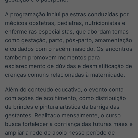
IA
BroadFast
A programação inclui palestras conduzidas por
Em breve
Em breve
médicos obstetras, pediatras, nutricionistas e
enfermeiras especialistas, que abordam temas
como gestação, parto, pós-parto, amamentação
e cuidados com o recém-nascido. Os encontros
Gestão de
Tokenização
também promovem momentos para
Investimentos
de ativos
esclarecimento de dúvidas e desmistificação de
Em breve
Em breve
crenças comuns relacionadas à maternidade.
Além do conteúdo educativo, o evento conta
com ações de acolhimento, como distribuição
Crédito
de brindes e pintura artística da barriga das
Em breve
gestantes. Realizado mensalmente, o curso
busca fortalecer a confiança das futuras mães e
ampliar a rede de apoio nesse período de