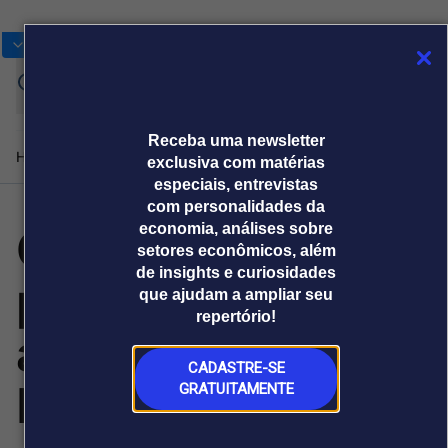
Bolsas
Gráficos
Moedas
Commoditie
Cotações
Assine
Entrar
agora
Receba uma newsletter
Home
Produtos e soluções
Notícias
Blog
Weekend
Institucional
Prêmi
exclusiva com matérias
especiais, entrevistas
com personalidades da
Curso gratuito
economia, análises sobre
Plataformas
setores econômicos, além
Broadcast
Prêmio Broadcast
Agências de
Prêmio Broadcast
de insights e curiosidades
para gestantes
Sobre nós
Releases Broadcast
Releases
que ajudam a ampliar seu
comunicação
Analistas
Empresas
Broadcast+
Broadcast
repertório!
Agro
O mercado
acolhe mães no
financeiro em
Tudo sobre o
tempo real
agronegócio
CADASTRE-SE
Méier
GRATUITAMENTE
Prêmio Broadcast
Branded Content
Projeções