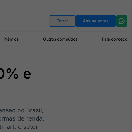
Indicadores
Conversor de Moedas
Entrar
Assine agora
Prêmios
Outros conteúdos
Fale conosco
30% e
nsão no Brasil,
formas de renda.
mart, o setor