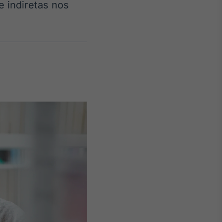
 indiretas nos
Crédito
Em breve