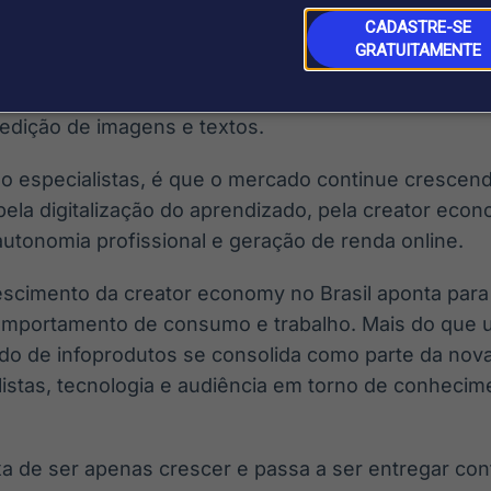
CADASTRE-SE
GRATUITAMENTE
 é o crescimento do uso de IA na rotina dos produto
 de inteligência artificial em processos de criação d
 edição de imagens e textos.
o especialistas, é que o mercado continue crescen
pela digitalização do aprendizado, pela creator eco
autonomia profissional e geração de renda online.
escimento da creator economy no Brasil aponta par
omportamento de consumo e trabalho. Mais do que 
do de infoprodutos se consolida como parte da nova
istas, tecnologia e audiência em torno de conhecim
xa de ser apenas crescer e passa a ser entregar co