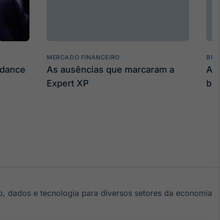
MERCADO FINANCEIRO
BRO
idance
As ausências que marcaram a
As
Expert XP
bil
, dados e tecnologia para diversos setores da economia