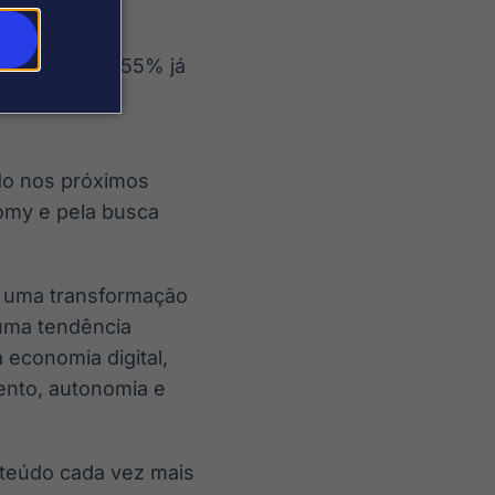
res digitais: 55% já
e conteúdo,
do nos próximos
nomy e pela busca
a uma transformação
uma tendência
 economia digital,
ento, autonomia e
nteúdo cada vez mais