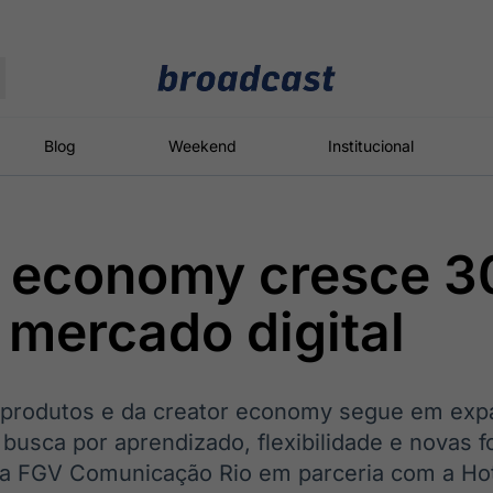
Moedas
Commodities
Blog
Weekend
Institucional
r economy cresce 
roadcast
Content
ções
Broadcast
Broadcast
Broadcast
 mercado digital
Político
Energia
White Label
Os bastidores da
O setor de
Plataforma para
política em
energia elétrica
conteúdos
tempo real
no Brasil
personalizados
produtos e da creator economy segue em expa
 busca por aprendizado, flexibilidade e novas 
a FGV Comunicação Rio em parceria com a Hot
Broadcast
Broadcast
Broadcast
Broadcast