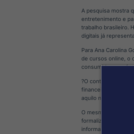
A pesquisa mostra q
entretenimento e p
trabalho brasileiro.
digitais já represent
Para Ana Carolina G
de cursos online, 
consumidor e na fo
?O conteúdo digital
financeira. As pess
aquilo na prática e 
O mesmo estudo tam
formalizados como p
informais, além de 