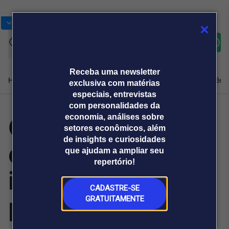
Bolsas
Gráficos
Moedas
Commoditie
Cotações
Assine
Entrar
agora
Receba uma newsletter
Home
Produtos e soluções
Notícias
Blog
Weekend
Institucional
Prêmi
exclusiva com matérias
especiais, entrevistas
com personalidades da
Consumidores
economia, análises sobre
Plataformas
setores econômicos, além
Broadcast
Prêmio Broadcast
Agências de
Prêmio Broadcast
de insights e curiosidades
desconfiam de
Sobre nós
Releases Broadcast
Releases
que ajudam a ampliar seu
comunicação
Analistas
Empresas
Broadcast+
repertório!
O mercado
imagens geradas
financeiro em
tempo real
CADASTRE-SE
por IA
GRATUITAMENTE
Prêmio Broadcast
Branded Content
Projeções