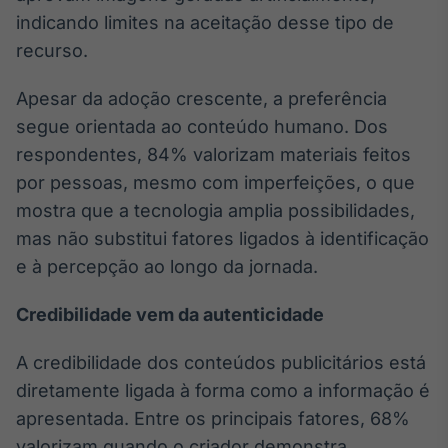
indicando limites na aceitação desse tipo de
IA
recurso.
Em breve
Apesar da adoção crescente, a preferência
segue orientada ao conteúdo humano. Dos
respondentes, 84% valorizam materiais feitos
BroadFast
por pessoas, mesmo com imperfeições, o que
Em breve
mostra que a tecnologia amplia possibilidades,
mas não substitui fatores ligados à identificação
e à percepção ao longo da jornada.
Credibilidade vem da autenticidade
Gestão de
Investimentos
A credibilidade dos conteúdos publicitários está
Em breve
diretamente ligada à forma como a informação é
apresentada. Entre os principais fatores, 68%
valorizam quando o criador demonstra