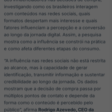
Broadcast
investigando como os brasileiros interagem
Ticker
com conteúdos nas redes sociais, quais
Cotações e
formatos despertam mais interesse e quais
headlines de
notícias
fatores influenciam a percepção e a conversão
ao longo da jornada digital. Assim, a pesquisa
Broadcast
mostra como a influência se constrói na prática
Widgets
e como afeta diferentes etapas do consumo.
Componentes
para conteúdos e
“A influência nas redes sociais não está restrita
funcionalidades
ao alcance, mas à capacidade de gerar
identificação, transmitir informação e sustentar
Broadcast
credibilidade ao longo da jornada. Os dados
Wallboard
mostram que a decisão de compra passa por
Conteúdos e
múltiplos pontos de contato e depende da
dados para
displays e telas
forma como o conteúdo é percebido pelo
público”, afirma
Rodrigo Azevedo, CEO da