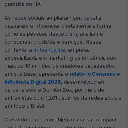
Broadcast
White Label
Plataforma para
As redes sociais ampliaram seu papel e
conteúdos
passaram a influenciar diretamente a forma
personalizados
Soluções de Dados
como as pessoas descobrem, avaliam e
e Conteúdos
consomem produtos e serviços. Nesse
Broadcast
contexto, a
Influency.me
, empresa
OTC
especializada em marketing de influência com
Plataforma para
mais de 10 milhões de criadores cadastrados
negociação de
ativos
em sua base, apresenta o
relatório Consumo e
Influência Digital 2026
, desenvolvido em
Broadcast
parceria com a Opinion Box, por meio de
Datafeed
entrevistas com 1.201 usuários de redes sociais
APIs para
em todo o Brasil.
integração de
conteúdos e
dados
O estudo tem como objetivo analisar o impacto
dos influenciadores nas decisões de compra,