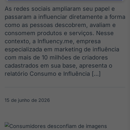
Broadcast
Agro
As redes sociais ampliaram seu papel e
Tudo sobre o
passaram a influenciar diretamente a forma
agronegócio
como as pessoas descobrem, avaliam e
consomem produtos e serviços. Nesse
contexto, a Influency.me, empresa
Broadcast
especializada em marketing de influência
Político
com mais de 10 milhões de criadores
Os bastidores da
política em
cadastrados em sua base, apresenta o
tempo real
relatório Consumo e Influência […]
Broadcast
Energia
15 de junho de 2026
O setor de
energia elétrica
no Brasil