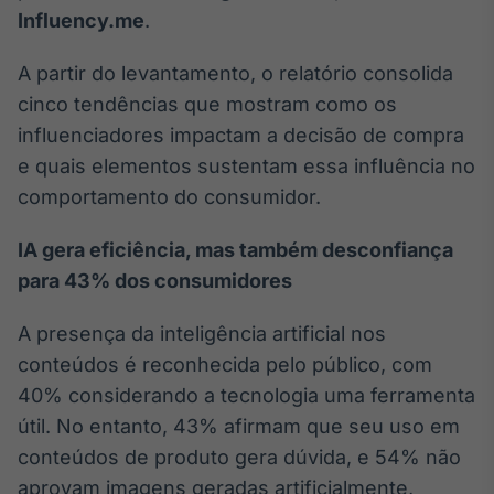
Broadcast
Influency.me
.
Curadoria
A partir do levantamento, o relatório consolida
Curadoria de
conteúdos
cinco tendências que mostram como os
noticiosos
Soluções de
influenciadores impactam a decisão de compra
Tecnologia
e quais elementos sustentam essa influência no
Broadcast
comportamento do consumidor.
Radar
Monitoramento
IA gera eficiência, mas também desconfiança
inteligente de
para 43% dos consumidores
notícias e
conteúdos
A presença da inteligência artificial nos
Broadcast
conteúdos é reconhecida pelo público, com
Fundos
40% considerando a tecnologia uma ferramenta
A melhor
útil. No entanto, 43% afirmam que seu uso em
plataforma para
analisar fundos
conteúdos de produto gera dúvida, e 54% não
de investimento
aprovam imagens geradas artificialmente,
no Brasil