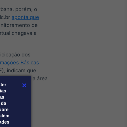
rbana, porém, o
ic.br
aponta que
onitoramento de
ntual chegava a
icipação dos
rmações Básicas
GE), indicam que
 voltada para a área
ter
número de
ias
tas
 da
obre
além
es públicos.
dades