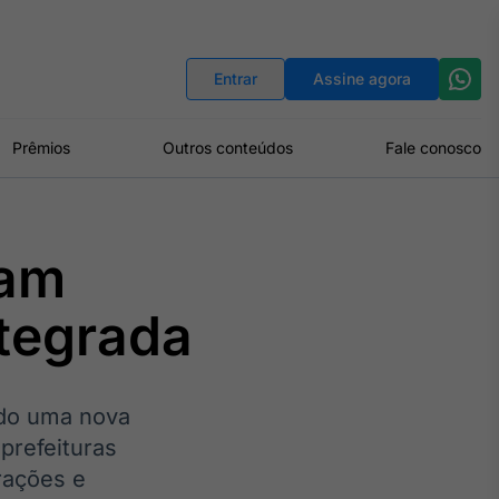
Indicadores
Conversor de Moedas
Entrar
Assine agora
Prêmios
Outros conteúdos
Fale conosco
iam
tegrada
ado uma nova
 prefeituras
rações e