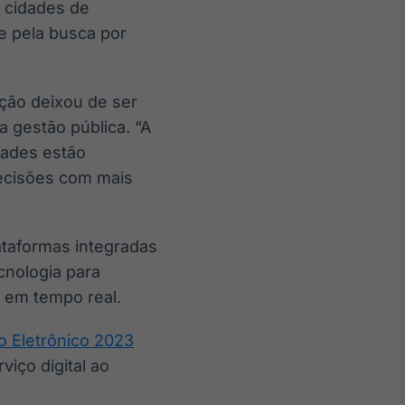
e cidades de
 e pela busca por
ção deixou de ser
 gestão pública. “A
dades estão
decisões com mais
ataformas integradas
cnologia para
s em tempo real.
o Eletrônico 2023
iço digital ao