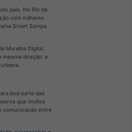
lo país. No Rio de
ação com milhares
grama Smart Sampa
a Muralha Digital.
a mesma direção: a
 urbana.
para boa parte das
 observa que muitos
m comunicação entre