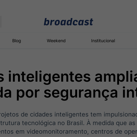
Moedas
Commodities
Blog
Weekend
Institucional
 inteligentes ampl
roadcast
Content
ções
Broadcast
Broadcast
Broadcast
a por segurança in
Político
Energia
White Label
Os bastidores da
O setor de
Plataforma para
política em
energia elétrica
conteúdos
tempo real
no Brasil
personalizados
ojetos de cidades inteligentes tem impulsion
strutura tecnológica no Brasil. À medida que as
entos em videomonitoramento, centros de ope
Broadcast
Broadcast
Broadcast
Broadcast