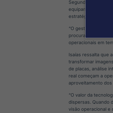
Segundo o coordenado
equipamentos isolad
estratégicas para a
“O gestor público n
procura uma solução
operacionais em temp
Isaías ressalta que
transformar imagens
de placas, análise 
real começam a oper
aproveitamento dos 
“O valor da tecnolo
dispersas. Quando d
visão operacional e