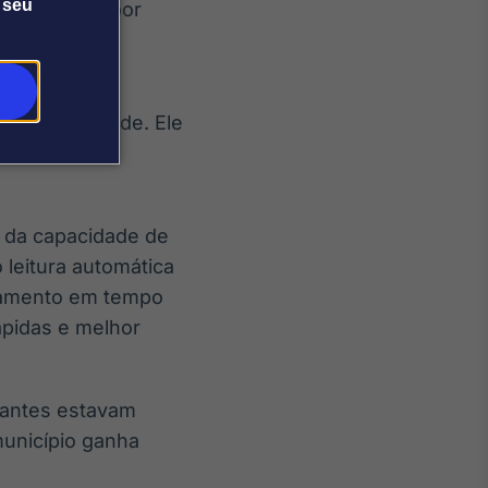
 seu
or, a busca por
formações
onto da cidade. Ele
 decisões
s da capacidade de
leitura automática
oramento em tempo
ápidas e melhor
 antes estavam
município ganha