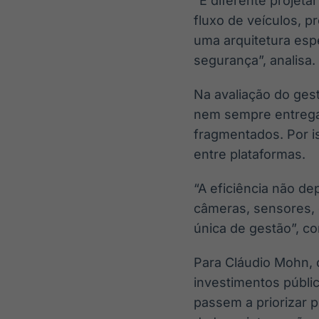
“É diferente projet
fluxo de veículos, p
uma arquitetura esp
segurança”, analisa.
Na avaliação do ges
nem sempre entrega
fragmentados. Por i
entre plataformas.
“A eficiência não d
câmeras, sensores,
única de gestão”, c
Para Cláudio Mohn,
investimentos públi
passem a priorizar 