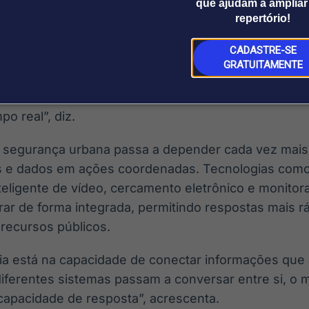
que ajudam a ampliar
r comercial nacional da Sol Atacadista, Isaias Júni
repertório!
os tem dado lugar a soluções capazes de gerar in
 tomada de decisão.
CADASTRE-SE
GRATUITAMENTE
ão busca mais apenas uma câmera instalada em um p
 capaz de gerar informação, integrar áreas e apoiar
o real”, diz.
 a segurança urbana passa a depender cada vez mai
 e dados em ações coordenadas. Tecnologias como 
inteligente de vídeo, cercamento eletrônico e monit
ar de forma integrada, permitindo respostas mais r
recursos públicos.
gia está na capacidade de conectar informações que
iferentes sistemas passam a conversar entre si, o 
 capacidade de resposta”, acrescenta.