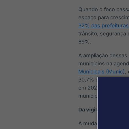
Quando o foco passa
espaço para crescim
32% das prefeituras
trânsito, segurança
89%.
A ampliação dessas 
municípios na agend
Municipais (Munic)
,
30,7% das cidades br
em 2023, acima dos
municípios com Guar
Da vigilância à inte
A mudança de perfil