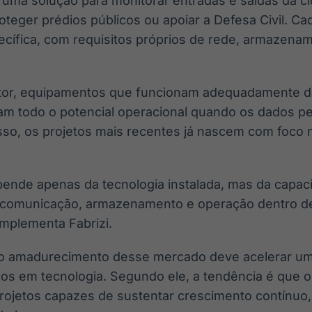
ar uma solução para monitorar entradas e saídas da 
roteger prédios públicos ou apoiar a Defesa Civil. Ca
ecífica, com requisitos próprios de rede, armazenam
tor, equipamentos que funcionam adequadamente de
m todo o potencial operacional quando os dados 
sso, os projetos mais recentes já nascem com foco n
epende apenas da tecnologia instalada, mas da capac
 comunicação, armazenamento e operação dentro de
omplementa Fabrizi.
 o amadurecimento desse mercado deve acelerar um
cos em tecnologia. Segundo ele, a tendência é que o
projetos capazes de sustentar crescimento contínuo