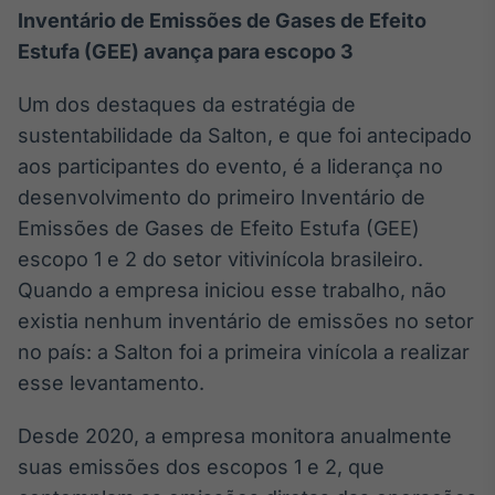
Broadcast
Inventário de Emissões de Gases de Efeito
Curadoria
Estufa (GEE) avança para escopo 3
Curadoria de
conteúdos
Um dos destaques da estratégia de
noticiosos
Soluções de
sustentabilidade da Salton, e que foi antecipado
Tecnologia
aos participantes do evento, é a liderança no
Broadcast
desenvolvimento do primeiro Inventário de
Radar
Emissões de Gases de Efeito Estufa (GEE)
Monitoramento
escopo 1 e 2 do setor vitivinícola brasileiro.
inteligente de
notícias e
Quando a empresa iniciou esse trabalho, não
conteúdos
existia nenhum inventário de emissões no setor
no país: a Salton foi a primeira vinícola a realizar
Broadcast
esse levantamento.
Fundos
A melhor
plataforma para
Desde 2020, a empresa monitora anualmente
analisar fundos
suas emissões dos escopos 1 e 2, que
de investimento
no Brasil