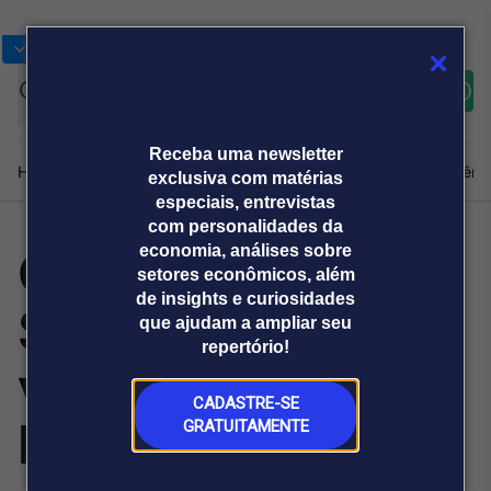
Bolsas
Gráficos
Moedas
Commoditie
Cotações
Assine
Entrar
agora
Receba uma newsletter
Home
Produtos e soluções
Notícias
Blog
Weekend
Institucional
Prêmi
exclusiva com matérias
especiais, entrevistas
com personalidades da
Ciclos & Vinhas:
economia, análises sobre
Plataformas
setores econômicos, além
Broadcast
Prêmio Broadcast
Agências de
Prêmio Broadcast
de insights e curiosidades
Salton apresenta
Sobre nós
Releases Broadcast
Releases
que ajudam a ampliar seu
comunicação
Analistas
Empresas
Broadcast+
repertório!
O mercado
viticultura sem
financeiro em
tempo real
CADASTRE-SE
herbicidas
GRATUITAMENTE
Prêmio Broadcast
Branded Content
Projeções