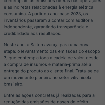
contemplam as emissões diretas das operações
IA
e as indiretas relacionadas à energia elétrica
Em breve
consumida. A partir do ano-base 2023, os
inventários passaram a contar com auditoria
independente, garantindo transparência e
credibilidade aos resultados.
BroadFast
Neste ano, a Salton avança para uma nova
Em breve
etapa: o levantamento das emissões do escopo
3, que contempla toda a cadeia de valor, desde
a compra de insumos e matéria-prima até a
entrega do produto ao cliente final. Trata-se de
Gestão de
um movimento pioneiro no setor vitivinícola
Investimentos
brasileiro.
Em breve
Entre as ações concretas já realizadas para a
redução das emissões de gases de efeito