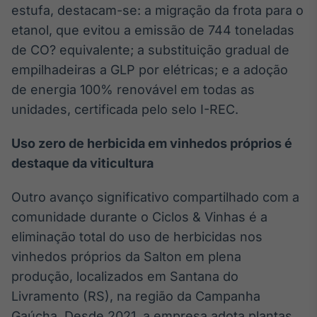
estufa, destacam-se: a migração da frota para o
Tokenização
etanol, que evitou a emissão de 744 toneladas
de ativos
de CO? equivalente; a substituição gradual de
Em breve
empilhadeiras a GLP por elétricas; e a adoção
de energia 100% renovável em todas as
unidades, certificada pelo selo I-REC.
Crédito
Uso zero de herbicida em vinhedos próprios é
Em breve
destaque da viticultura
Outro avanço significativo compartilhado com a
comunidade durante o Ciclos & Vinhas é a
eliminação total do uso de herbicidas nos
vinhedos próprios da Salton em plena
produção, localizados em Santana do
Livramento (RS), na região da Campanha
Gaúcha. Desde 2021, a empresa adota plantas