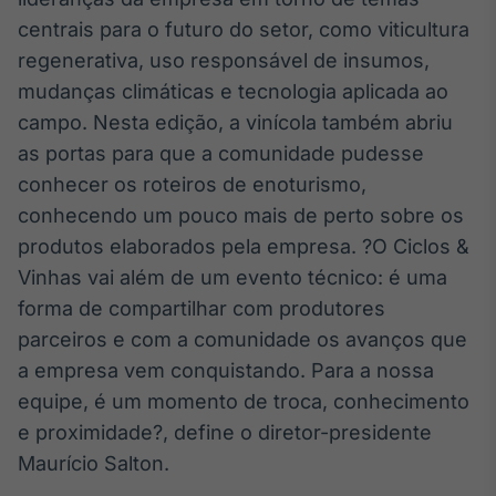
Broadcast
centrais para o futuro do setor, como viticultura
Ticker
regenerativa, uso responsável de insumos,
Cotações e
mudanças climáticas e tecnologia aplicada ao
headlines de
notícias
campo. Nesta edição, a vinícola também abriu
as portas para que a comunidade pudesse
Broadcast
conhecer os roteiros de enoturismo,
Widgets
conhecendo um pouco mais de perto sobre os
Componentes
produtos elaborados pela empresa. ?O Ciclos &
para conteúdos e
Vinhas vai além de um evento técnico: é uma
funcionalidades
forma de compartilhar com produtores
parceiros e com a comunidade os avanços que
Broadcast
a empresa vem conquistando. Para a nossa
Wallboard
equipe, é um momento de troca, conhecimento
Conteúdos e
dados para
e proximidade?, define o diretor-presidente
displays e telas
Maurício Salton.