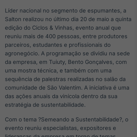
Broadcast
White Label
Líder nacional no segmento de espumantes, a
Plataforma para
Salton realizou no último dia 20 de maio a quinta
conteúdos
edição do Ciclos & Vinhas, evento anual que
personalizados
Soluções de Dados
reuniu mais de 400 pessoas, entre produtores
e Conteúdos
parceiros, estudantes e profissionais do
Broadcast
agronegócio. A programação se dividiu na sede
OTC
da empresa, em Tuiuty, Bento Gonçalves, com
Plataforma para
uma mostra técnica, e também com uma
negociação de
ativos
sequência de palestras realizadas no salão da
comunidade de São Valentim. A iniciativa é uma
Broadcast
das ações anuais da vinícola dentro da sua
Datafeed
estratégia de sustentabilidade.
APIs para
integração de
Com o tema ?Semeando a Sustentabilidade?, o
conteúdos e
dados
evento reuniu especialistas, expositores e
lideranças da empresa em torno de temas