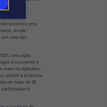
.
lizar pessoas
ando encontra uma
íveis, enviar
as em uma das
DOS”, uma ação
jogos e concorrer a
r meio do aplicativo
os, porém a empresa
sta ter mais de 18
 participação é
com a essência do