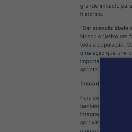
grande impacto para 
histórico.
“Dar acessibilidade
Nosso objetivo em f
toda a população. C
uma ação que une pa
importante para o n
aponta Tales Vilar,
Troca de figurinhas
Para complementar a
também lançou antes
integrada ao seu ap
aproximando usuári
o outro tem disponív