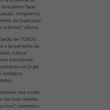
 e buscamos fazer
pulação. Integramos
imento da Copa para
m prêmios”, afirma.
o Cartão de TODOS
ra o lançamento da
bol, cultura
leiro transforma
 cantando um jingle
o cotidiano
utebol.
percebe que o país
so faz todo sentido
qui fora”, comentou