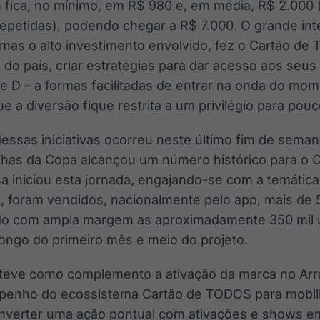
fica, no mínimo, em R$ 980 e, em média, R$ 2.000 
 repetidas), podendo chegar a R$ 7.000. O grande in
 mas o alto investimento envolvido, fez o Cartão de
do país, criar estratégias para dar acesso aos seus 
 e D – a formas facilitadas de entrar na onda do m
ue a diversão fique restrita a um privilégio para pouc
essas iniciativas ocorreu neste último fim de sem
nhas da Copa alcançou um número histórico para o
 iniciou esta jornada, engajando-se com a temática
h, foram vendidos, nacionalmente pelo app, mais de 
ndo com ampla margem as aproximadamente 350 mil 
longo do primeiro mês e meio do projeto.
teve como complemento a ativação da marca no Arra
enho do ecossistema Cartão de TODOS para mobiliz
onverter uma ação pontual com ativações e shows e