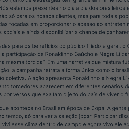
ós estamos presentes no dia a dia dos brasileiros
 não só para os nossos clientes, mas para toda a po
odas focadas em proporcionar o acesso ao entreten
s sociais e ainda disponibilizar a chance de ganhare
das para os benefícios do público filiado e geral, 
 participação de Ronaldinho Gaúcho e Negra Li pa
mesma torcida”. Em uma narrativa que mistura fute
oção, a campanha retrata a forma única como o brasi
o coletiva. A ação apresenta Ronaldinho e Negra Li
uanto torcedores aparecem em diferentes cenários d
s por versos que exaltam o jeito do país de viver o f
que acontece no Brasil em época de Copa. A gente 
o tempo, só para ver a seleção jogar. Participar dis
vivi esse clima dentro de campo e agora vivo ele a