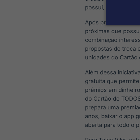
possui, indicando q
Após preencher sua 
próximas que possu
combinação interessa
propostas de troca 
unidades do Cartã
Além dessa iniciati
gratuita que permite
prêmios em dinheiro.
do Cartão de TODOS
prepara uma premiaçã
anos, baixar o app g
aberta para todo o p
Para Tales Vilar, e