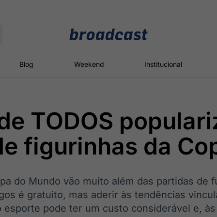
Moedas
Commodities
Blog
Weekend
Institucional
 de TODOS populari
roadcast
Content
ções
Broadcast
Broadcast
Broadcast
e figurinhas da Co
Político
Energia
White Label
Os bastidores da
O setor de
Plataforma para
política em
energia elétrica
conteúdos
tempo real
no Brasil
personalizados
pa do Mundo vão muito além das partidas de f
os é gratuito, mas aderir às tendências vincu
 esporte pode ter um custo considerável e, às v
Broadcast
Broadcast
Broadcast
Broadcast