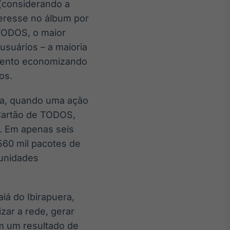
(considerando a
teresse no álbum por
 TODOS, o maior
usuários – a maioria
omento economizando
os.
ana, quando uma ação
 Cartão de TODOS,
. Em apenas seis
560 mil pacotes de
unidades
iá do Ibirapuera,
ar a rede, gerar
m um resultado de