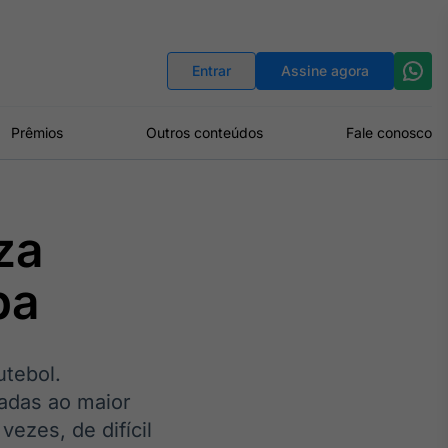
Indicadores
Conversor de Moedas
Entrar
Assine agora
Prêmios
Outros conteúdos
Fale conosco
za
pa
utebol.
ladas ao maior
ezes, de difícil