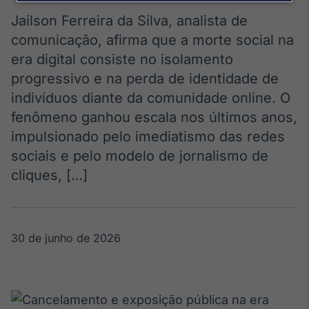
Broadcast
Agro
Jailson Ferreira da Silva, analista de
Tudo sobre o
comunicação, afirma que a morte social na
agronegócio
era digital consiste no isolamento
progressivo e na perda de identidade de
indivíduos diante da comunidade online. O
Broadcast
fenômeno ganhou escala nos últimos anos,
Político
impulsionado pelo imediatismo das redes
Os bastidores da
política em
sociais e pelo modelo de jornalismo de
tempo real
cliques, […]
Broadcast
Energia
30 de junho de 2026
O setor de
energia elétrica
no Brasil