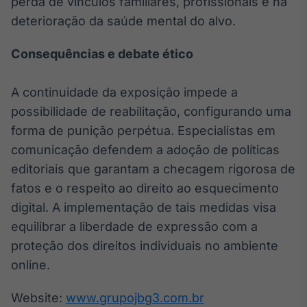
perda de vínculos familiares, profissionais e na
IA
deterioração da saúde mental do alvo.
Em breve
Consequências e debate ético
A continuidade da exposição impede a
possibilidade de reabilitação, configurando uma
BroadFast
forma de punição perpétua. Especialistas em
Em breve
comunicação defendem a adoção de políticas
editoriais que garantam a checagem rigorosa de
fatos e o respeito ao direito ao esquecimento
digital. A implementação de tais medidas visa
Gestão de
equilibrar a liberdade de expressão com a
Investimentos
proteção dos direitos individuais no ambiente
Em breve
online.
Website:
www.grupojbg3.com.br