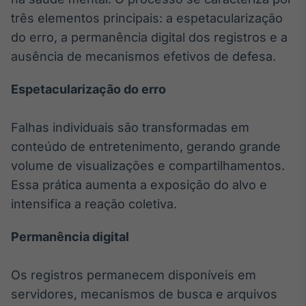
Broadcast
três elementos principais: a espetacularização
Ticker
do erro, a permanência digital dos registros e a
Cotações e
ausência de mecanismos efetivos de defesa.
headlines de
notícias
Espetacularização do erro
Broadcast
Falhas individuais são transformadas em
Widgets
conteúdo de entretenimento, gerando grande
Componentes
para conteúdos e
volume de visualizações e compartilhamentos.
funcionalidades
Essa prática aumenta a exposição do alvo e
intensifica a reação coletiva.
Broadcast
Wallboard
Permanência digital
Conteúdos e
dados para
displays e telas
Os registros permanecem disponíveis em
servidores, mecanismos de busca e arquivos