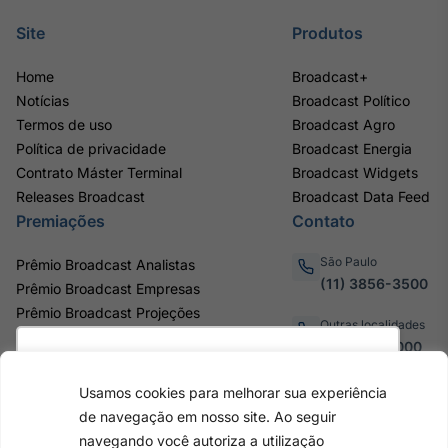
Site
Produtos
Home
Broadcast+
Notícias
Broadcast Político
Termos de uso
Broadcast Agro
Política de privacidade
Broadcast Energia
Contrato Máster Terminal
Broadcast Widgets
Releases Broadcast
Broadcast Data Feed
Premiações
Contato
São Paulo
Prêmio Broadcast Analistas
(11) 3856-3500
Prêmio Broadcast Empresas
Prêmio Broadcast Projeções
Outras localidades
0800.011.3000
Utilizamos cookies para oferecer melhor
experiência, melhorar o desempenho, analisar
Usamos cookies para melhorar sua experiência
como você interage em nosso site e
de navegação em nosso site. Ao seguir
personalizar conteúdo. Ao utilizar este site, você
Av. Eng. Caetano Álvares, 55 - 3º e
navegando você autoriza a utilização