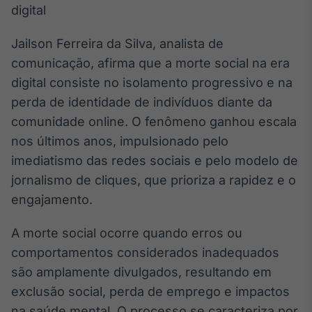
Broadcast
White Label
Plataforma para
Jailson Ferreira da Silva, analista de
conteúdos
comunicação, afirma que a morte social na era
personalizados
Soluções de Dados
digital consiste no isolamento progressivo e na
e Conteúdos
perda de identidade de indivíduos diante da
Broadcast
comunidade online. O fenômeno ganhou escala
OTC
nos últimos anos, impulsionado pelo
Plataforma para
imediatismo das redes sociais e pelo modelo de
negociação de
ativos
jornalismo de cliques, que prioriza a rapidez e o
engajamento.
Broadcast
A morte social ocorre quando erros ou
Datafeed
comportamentos considerados inadequados
APIs para
integração de
são amplamente divulgados, resultando em
conteúdos e
dados
exclusão social, perda de emprego e impactos
na saúde mental. O processo se caracteriza por