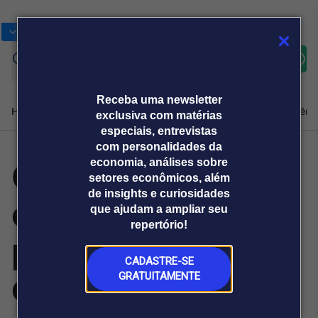
Bolsas
Gráficos
Moedas
Commoditie
Cotações
Assine
Entrar
agora
Receba uma newsletter
Home
Produtos e soluções
Notícias
Blog
Weekend
Institucional
Prêmi
exclusiva com matérias
especiais, entrevistas
com personalidades da
Cancelamento e
economia, análises sobre
Plataformas
setores econômicos, além
Broadcast
Prêmio Broadcast
Agências de
Prêmio Broadcast
de insights e curiosidades
exposição
Sobre nós
Releases Broadcast
Releases
que ajudam a ampliar seu
comunicação
Analistas
Empresas
Broadcast+
repertório!
O mercado
pública na era
financeiro em
tempo real
CADASTRE-SE
digital
GRATUITAMENTE
Prêmio Broadcast
Branded Content
Projeções