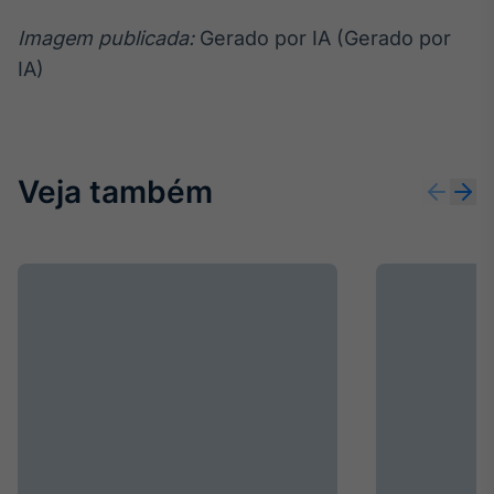
Tokenização
Imagem publicada:
Gerado por IA (Gerado por
de ativos
IA)
Em breve
Veja também
Crédito
Em breve