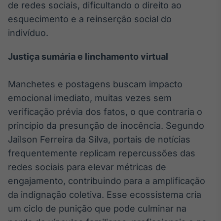
de redes sociais, dificultando o direito ao
Broadcast
esquecimento e a reinserção social do
Curadoria
indivíduo.
Curadoria de
conteúdos
noticiosos
Soluções de
Justiça sumária e linchamento virtual
Tecnologia
Manchetes e postagens buscam impacto
Broadcast
emocional imediato, muitas vezes sem
Radar
Monitoramento
verificação prévia dos fatos, o que contraria o
inteligente de
princípio da presunção de inocência. Segundo
notícias e
conteúdos
Jailson Ferreira da Silva, portais de notícias
frequentemente replicam repercussões das
Broadcast
redes sociais para elevar métricas de
Fundos
engajamento, contribuindo para a amplificação
A melhor
plataforma para
da indignação coletiva. Esse ecossistema cria
analisar fundos
um ciclo de punição que pode culminar na
de investimento
no Brasil