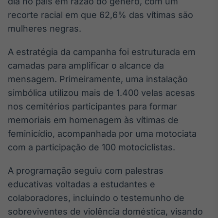
dia no país em razão do gênero, com um
Broadcast
recorte racial em que 62,6% das vítimas são
Curadoria
mulheres negras.
Curadoria de
conteúdos
noticiosos
A estratégia da campanha foi estruturada em
Soluções de
camadas para amplificar o alcance da
Tecnologia
mensagem. Primeiramente, uma instalação
Broadcast
simbólica utilizou mais de 1.400 velas acesas
Radar
nos cemitérios participantes para formar
Monitoramento
inteligente de
memoriais em homenagem às vítimas de
notícias e
feminicídio, acompanhada por uma motociata
conteúdos
com a participação de 100 motociclistas.
Broadcast
Fundos
A programação seguiu com palestras
A melhor
educativas voltadas a estudantes e
plataforma para
colaboradores, incluindo o testemunho de
analisar fundos
de investimento
sobreviventes de violência doméstica, visando
no Brasil