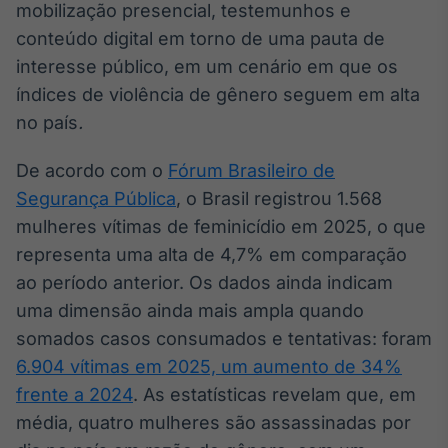
mobilização presencial, testemunhos e
Broadcast
conteúdo digital em torno de uma pauta de
Ticker
Cotações e
interesse público, em um cenário em que os
headlines de
índices de violência de gênero seguem em alta
notícias
no país
.
Broadcast
De acordo com o
Fórum Brasileiro de
Widgets
Segurança Pública
, o Brasil registrou 1.568
Componentes
mulheres vítimas de feminicídio em 2025, o que
para conteúdos e
funcionalidades
representa uma alta de 4,7% em comparação
ao período anterior. Os dados ainda indicam
uma dimensão ainda mais ampla quando
Broadcast
somados casos consumados e tentativas: foram
Wallboard
Conteúdos e
6.904 vítimas em 2025, um aumento de 34%
dados para
frente a 2024
. As estatísticas revelam que, em
displays e telas
média, quatro mulheres são assassinadas por