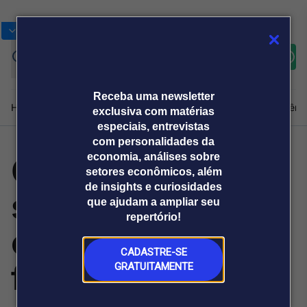
Bolsas
Gráficos
Moedas
Commoditie
Cotações
Assine
Entrar
agora
Receba uma newsletter
Home
Produtos e soluções
Notícias
Blog
Weekend
Institucional
Prêmi
exclusiva com matérias
especiais, entrevistas
com personalidades da
Campanha une
economia, análises sobre
Plataformas
setores econômicos, além
Broadcast
Prêmio Broadcast
Agências de
Prêmio Broadcast
de insights e curiosidades
setor funerário
Sobre nós
Releases Broadcast
Releases
que ajudam a ampliar seu
comunicação
Analistas
Empresas
Broadcast+
repertório!
O mercado
contra
financeiro em
tempo real
CADASTRE-SE
feminicídio
GRATUITAMENTE
Prêmio Broadcast
Branded Content
Projeções