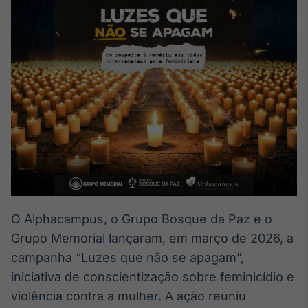
Broadcast
White Label
Plataforma para
conteúdos
personalizados
Soluções de Dados
e Conteúdos
Broadcast
OTC
Plataforma para
negociação de
ativos
Broadcast
O Alphacampus, o Grupo Bosque da Paz e o
Datafeed
Grupo Memorial lançaram, em março de 2026, a
APIs para
campanha “Luzes que não se apagam”,
integração de
conteúdos e
iniciativa de conscientização sobre feminicídio e
dados
violência contra a mulher. A ação reuniu