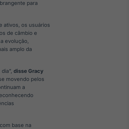
abrangente para
ativos, os usuários
tos de câmbio e
sa evolução,
ais amplo da
 dia”,
disse Gracy
e se movendo pelos
ontinuam a
 reconhecendo
ências
 com base na