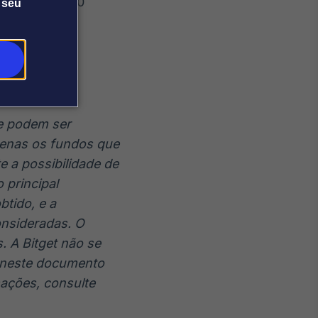
iquidez em 150
 seu
cord
 e podem ser
apenas os fundos que
e a possibilidade de
 principal
tido, e a
onsideradas. O
 A Bitget não se
o neste documento
mações, consulte