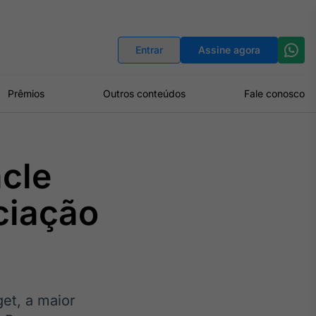
Indicadores
Conversor de Moedas
Entrar
Assine agora
Prêmios
Outros conteúdos
Fale conosco
acle
ciação
et, a maior