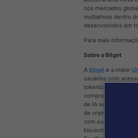
nos mercados globais
multiativos dentro 
desenvolvidos em to
Para mais informaçõe
Sobre a Bitget
A
Bitget
é a maior
Un
usuários com acesso
tokenizadas, ETFs, 
comprometido em aju
de IA sendo o copilo
de criptomoedas por
com sua estratégia d
blockchain para 1,1 