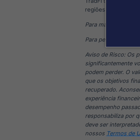
TradFi tokenizado, f
regiões em todo o 
Para mais informação,
Para perguntas da mí
Aviso de Risco: Os p
significantemente vo
podem perder. O valo
que os objetivos fin
recuperado. Aconsel
experiência finance
desempenho passado 
responsabiliza por 
deve ser interpreta
nossos
Termos de 