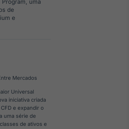
e Program, uma
dos de
mium e
Crédito
Em breve
maior Universal
 iniciativa criada
 CFD e expandir o
a uma série de
classes de ativos e