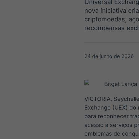
Universal Exchang
OTC
Datafeed
nova iniciativa cr
Plataforma para
APIs para
negociação de
integração de
criptomoedas, açõ
ativos
conteúdos e
Soluções de
recompensas exclu
dados
Tecnologia
Broadcast
Broadcast
Radar
Fundos
24 de junho de 2026
Monitoramento
A melhor
inteligente de
plataforma para
notícias e
analisar fundos
conteúdos
de investimento
no Brasil
VICTORIA, Seychel
Exchange (UEX) do m
para reconhecer tra
acesso a serviços p
emblemas de conquis