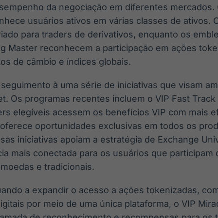
desempenho da negociação em diferentes mercados
nhece usuários ativos em várias classes de ativos.
criado para traders de derivativos, enquanto os emb
g Master reconhecem a participação em ações toke
os de câmbio e índices globais.
seguimento à uma série de iniciativas que visam am
get. Os programas recentes incluem o VIP Fast Trac
ders elegíveis acessem os benefícios VIP com mais ef
oferece oportunidades exclusivas em todos os prod
ssas iniciativas apoiam a estratégia de Exchange Univ
ia mais conectada para os usuários que participam
omoedas e tradicionais.
uando a expandir o acesso a ações tokenizadas, co
digitais por meio de uma única plataforma, o VIP Mi
camada de reconhecimento e recompensas para os 