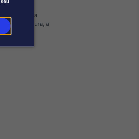
 seu
m patrocínio da
cesso à cultura, a
iro.