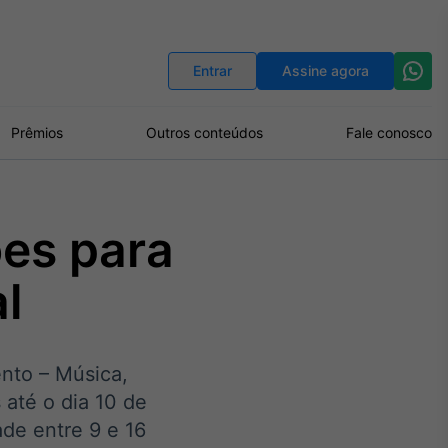
Indicadores
Conversor de Moedas
Entrar
Assine agora
Prêmios
Outros conteúdos
Fale conosco
ões para
l
ento – Música,
 até o dia 10 de
ade entre 9 e 16