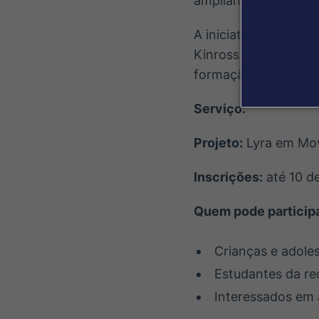
ampliando o acesso 
A iniciativa é realiz
Kinross Paracatu, r
formação de novos ta
Serviço:
Projeto:
Lyra em Mov
Inscrições:
até 10 d
Quem pode participa
Crianças e adole
Estudantes da re
Interessados em 