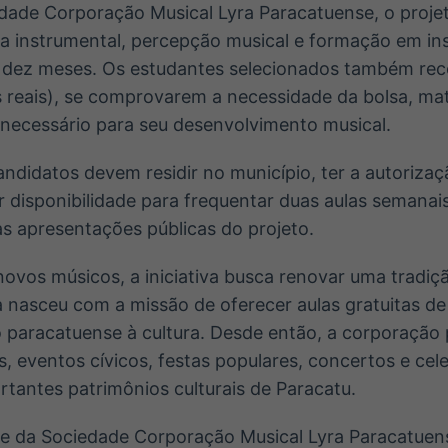
dade Corporação Musical Lyra Paracatuense, o projet
ica instrumental, percepção musical e formação em i
 dez meses. Os estudantes selecionados também rec
reais), se comprovarem a necessidade da bolsa, mate
ecessário para seu desenvolvimento musical.
andidatos devem residir no município, ter a autoriza
r disponibilidade para frequentar duas aulas semanai
as apresentações públicas do projeto.
ovos músicos, a iniciativa busca renovar uma tradiçã
 nasceu com a missão de oferecer aulas gratuitas de
paracatuense à cultura. Desde então, a corporação p
, eventos cívicos, festas populares, concertos e ce
tantes patrimônios culturais de Paracatu.
e da Sociedade Corporação Musical Lyra Paracatuen