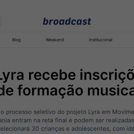
Moedas
Commodities
Blog
Weekend
Institucional
yra recebe inscriç
roadcast
Content
ções
Broadcast
Broadcast
Broadcast
de formação musica
Político
Energia
White Label
Os bastidores da
O setor de
Plataforma para
política em tempo
energia elétrica
conteúdos
real
no Brasil
personalizados
 o processo seletivo do projeto Lyra em Movim
ia entram na reta final e podem ser realizadas
a selecionará 30 crianças e adolescentes, com id
Broadcast
Broadcast
Broadcast
Broadcast