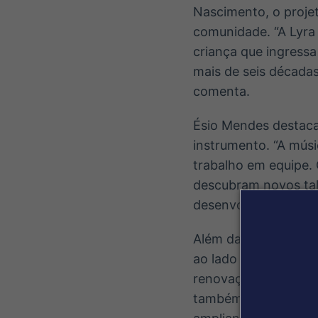
Nascimento, o projet
comunidade. “A Lyra
criança que ingressa
mais de seis décadas
comenta.
Ésio Mendes destaca
instrumento. “A músi
trabalho em equipe.
descubram novos tal
desenvolvimento pess
Além das oficinas, o
ao lado da Banda Lyr
renovação de uma da
também prevê a reali