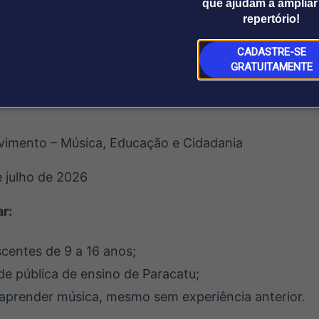
da população à música instrumental.
que ajudam a ampliar
repertório!
ada por meio da Lei Federal de Incentivo à Cultura, co
CADASTRE-SE
eafirmando o compromisso com a democratização do a
GRATUITAMENTE
lentos e a preservação do patrimônio cultural brasile
imento – Música, Educação e Cidadania
e julho de 2026
r:
scentes de 9 a 16 anos;
de pública de ensino de Paracatu;
aprender música, mesmo sem experiência anterior.