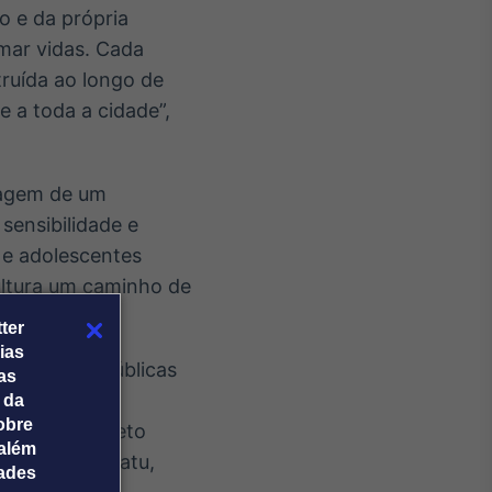
o e da própria
mar vidas. Cada
truída ao longo de
 a toda a cidade”,
zagem de um
sensibilidade e
 e adolescentes
ultura um caminho de
ter
ias
esentações públicas
tas
buindo para a
 da
obre
erais. O projeto
além
iões de Paracatu,
dades