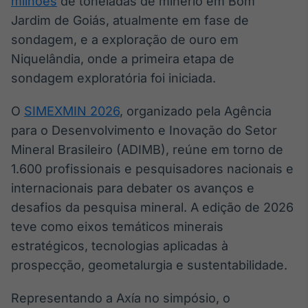
milhões
de toneladas de minério em Bom
Broadcast
Jardim de Goiás, atualmente em fase de
Curadoria
sondagem, e a exploração de ouro em
Curadoria de
conteúdos
Niquelândia, onde a primeira etapa de
noticiosos
Soluções de
sondagem exploratória foi iniciada.
Tecnologia
O
SIMEXMIN 2026
, organizado pela Agência
Broadcast
para o Desenvolvimento e Inovação do Setor
Radar
Mineral Brasileiro (ADIMB), reúne em torno de
Monitoramento
inteligente de
1.600 profissionais e pesquisadores nacionais e
notícias e
internacionais para debater os avanços e
conteúdos
desafios da pesquisa mineral. A edição de 2026
Broadcast
teve como eixos temáticos minerais
Fundos
estratégicos, tecnologias aplicadas à
A melhor
prospecção, geometalurgia e sustentabilidade.
plataforma para
analisar fundos
de investimento
Representando a Axía no simpósio, o
no Brasil