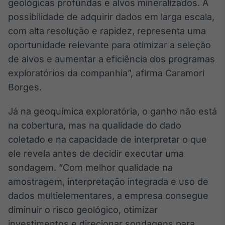
geológicas profundas e alvos mineralizados. A
Tokenização
possibilidade de adquirir dados em larga escala,
de ativos
com alta resolução e rapidez, representa uma
Em breve
oportunidade relevante para otimizar a seleção
de alvos e aumentar a eficiência dos programas
exploratórios da companhia”, afirma Caramori
Borges.
Crédito
Em breve
Já na geoquímica exploratória, o ganho não está
na cobertura, mas na qualidade do dado
coletado e na capacidade de interpretar o que
ele revela antes de decidir executar uma
sondagem. “Com melhor qualidade na
amostragem, interpretação integrada e uso de
dados multielementares, a empresa consegue
diminuir o risco geológico, otimizar
investimentos e direcionar sondagens para