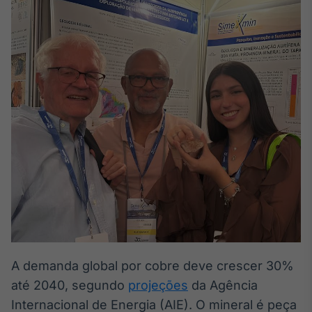
Broadcast
White Label
Plataforma para
conteúdos
personalizados
Soluções de Dados
e Conteúdos
Broadcast
OTC
Plataforma para
negociação de
ativos
Broadcast
Datafeed
APIs para
integração de
A demanda global por cobre deve crescer 30%
conteúdos e
até 2040, segundo
projeções
da Agência
dados
Internacional de Energia (AIE). O mineral é peça