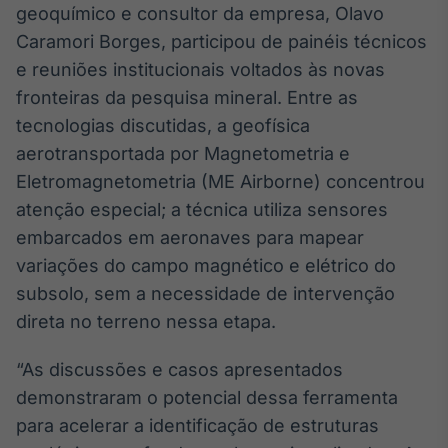
geoquímico e consultor da empresa, Olavo
IA
Caramori Borges, participou de painéis técnicos
Em breve
e reuniões institucionais voltados às novas
fronteiras da pesquisa mineral. Entre as
tecnologias discutidas, a geofísica
aerotransportada por Magnetometria e
BroadFast
Eletromagnetometria (ME Airborne) concentrou
Em breve
atenção especial; a técnica utiliza sensores
embarcados em aeronaves para mapear
variações do campo magnético e elétrico do
subsolo, sem a necessidade de intervenção
direta no terreno nessa etapa.
Gestão de
Investimentos
“As discussões e casos apresentados
Em breve
demonstraram o potencial dessa ferramenta
para acelerar a identificação de estruturas