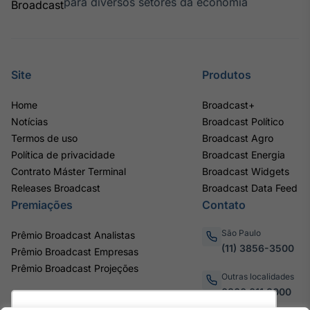
para diversos setores da economia
Site
Produtos
Home
Broadcast+
Notícias
Broadcast Político
Termos de uso
Broadcast Agro
Política de privacidade
Broadcast Energia
Contrato Máster Terminal
Broadcast Widgets
Releases Broadcast
Broadcast Data Feed
Premiações
Contato
São Paulo
Prêmio Broadcast Analistas
(11) 3856-3500
Prêmio Broadcast Empresas
Prêmio Broadcast Projeções
Outras localidades
0800.011.3000