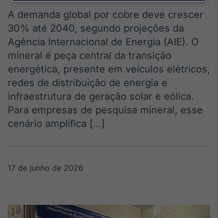
Broadcast
Agro
A demanda global por cobre deve crescer
Tudo sobre o
30% até 2040, segundo projeções da
agronegócio
Agência Internacional de Energia (AIE). O
mineral é peça central da transição
energética, presente em veículos elétricos,
Broadcast
redes de distribuição de energia e
Político
infraestrutura de geração solar e eólica.
Os bastidores da
política em
Para empresas de pesquisa mineral, esse
tempo real
cenário amplifica […]
Broadcast
Energia
17 de junho de 2026
O setor de
energia elétrica
no Brasil