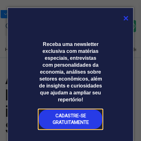
Bolsas
Gráficos
Moedas
Commoditie
Cotações
Assine
Entrar
agora
Receba uma newsletter
Home
Produtos e soluções
Notícias
Blog
Weekend
Institucional
Prêmi
exclusiva com matérias
especiais, entrevistas
com personalidades da
Axia Resources
economia, análises sobre
Plataformas
setores econômicos, além
Broadcast
Prêmio Broadcast
Agências de
Prêmio Broadcast
de insights e curiosidades
busca mineração
Sobre nós
Releases Broadcast
Releases
que ajudam a ampliar seu
comunicação
Analistas
Empresas
Broadcast+
repertório!
O mercado
inovadora no
financeiro em
tempo real
CADASTRE-SE
SIMEXMIN 2026
GRATUITAMENTE
Prêmio Broadcast
Branded Content
Projeções