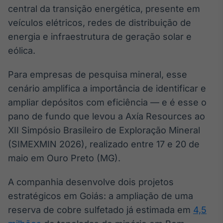
Broadcast
central da transição energética, presente em
Ticker
veículos elétricos, redes de distribuição de
Cotações e
energia e infraestrutura de geração solar e
headlines de
notícias
eólica.
Para empresas de pesquisa mineral, esse
Broadcast
cenário amplifica a importância de identificar e
Widgets
ampliar depósitos com eficiência — e é esse o
Componentes
para conteúdos e
pano de fundo que levou a Axía Resources ao
funcionalidades
XII Simpósio Brasileiro de Exploração Mineral
(SIMEXMIN 2026), realizado entre 17 e 20 de
Broadcast
maio em Ouro Preto (MG).
Wallboard
Conteúdos e
A companhia desenvolve dois projetos
dados para
estratégicos em Goiás: a ampliação de uma
displays e telas
reserva de cobre sulfetado já estimada em
4,5