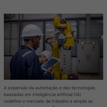
Broadcast
Broadcast
Radar
Fundos
Monitoramento
A melhor
inteligente de
plataforma para
notícias e
analisar fundos
conteúdos
de investimento
no Brasil
BroadFast
Gestão de
Investimentos
Em breve
Em breve
Crédito
Em breve
A expansão da automação e das tecnologias
baseadas em inteligência artificial (IA)
redefine o mercado de trabalho e amplia as