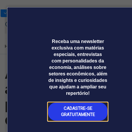
Bolsas
Gráficos
Moedas
Commoditie
Cotações
Entrar
Receba uma newsletter
Home
Produtos e soluções
Notícias
Blog
Weekend
Institucional
Prêmi
exclusiva com matérias
especiais, entrevistas
com personalidades da
Automação
economia, análises sobre
Plataformas
setores econômicos, além
Broadcast
Prêmio Broadcast
Agências de
Prêmio Broadcast
Prêmio B
de insights e curiosidades
amplia demanda
Sobre nós
Releases Broadcast
Releases
Branded 
que ajudam a ampliar seu
comunicação
Analistas
Empresas
Proje
Broadcast+
Broadcast
repertório!
Agro
O mercado
por profissionais
financeiro em
Tudo sobre o
tempo real
agronegócio
CADASTRE-SE
de tecnologia
GRATUITAMENTE