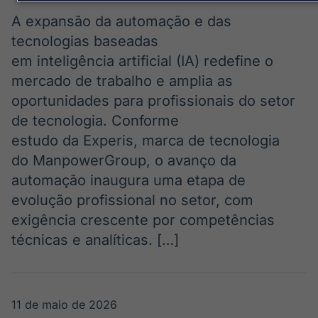
Broadcast
Broadcast
Energia
White Label
A expansão da automação e das
O setor de
Plataforma para
tecnologias baseadas
energia elétrica
conteúdos
em inteligência artificial (IA) redefine o
no Brasil
personalizados
Soluções de Dados
mercado de trabalho e amplia as
e Conteúdos
oportunidades para profissionais do setor
Broadcast
Broadcast
de tecnologia. Conforme
OTC
Datafeed
estudo da Experis, marca de tecnologia
Plataforma para
APIs para
do ManpowerGroup, o avanço da
negociação de
integração de
ativos
conteúdos e
automação inaugura uma etapa de
dados
evolução profissional no setor, com
exigência crescente por competências
Broadcast
Broadcast
Widgets
Wallboard
técnicas e analíticas. […]
Componentes
Conteúdos e
para conteúdos e
dados para
funcionalidades
displays e telas
Soluções de
11 de maio de 2026
Tecnologia