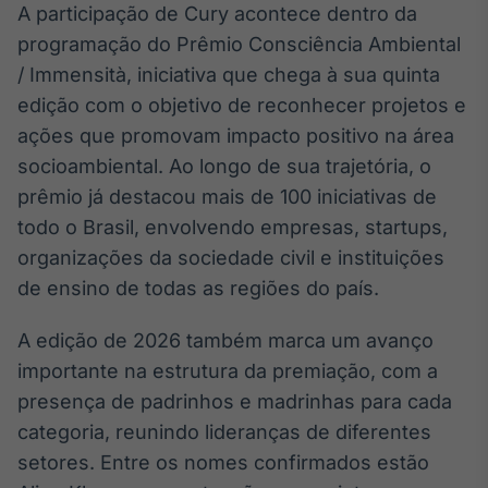
A participação de Cury acontece dentro da
IA
programação do Prêmio Consciência Ambiental
Em breve
/ Immensità, iniciativa que chega à sua quinta
edição com o objetivo de reconhecer projetos e
ações que promovam impacto positivo na área
socioambiental. Ao longo de sua trajetória, o
BroadFast
prêmio já destacou mais de 100 iniciativas de
Em breve
todo o Brasil, envolvendo empresas, startups,
organizações da sociedade civil e instituições
de ensino de todas as regiões do país.
A edição de 2026 também marca um avanço
Gestão de
importante na estrutura da premiação, com a
Investimentos
presença de padrinhos e madrinhas para cada
Em breve
categoria, reunindo lideranças de diferentes
setores. Entre os nomes confirmados estão