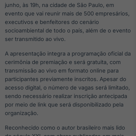
Broadcast
junho, às 19h, na cidade de São Paulo, em
Ticker
evento que vai reunir mais de 500 empresários,
Cotações e
executivos e benfeitores do cenário
headlines de
socioambiental de todo o país, além de o evento
notícias
ser transmitido ao vivo.
Broadcast
A apresentação integra a programação oficial da
Widgets
cerimônia de premiação e será gratuita, com
Componentes
transmissão ao vivo em formato online para
para conteúdos e
funcionalidades
participantes previamente inscritos. Apesar do
acesso digital, o número de vagas será limitado,
Broadcast
sendo necessário realizar inscrição antecipada
Wallboard
por meio de link que será disponibilizado pela
Conteúdos e
organização.
dados para
displays e telas
Reconhecido como o autor brasileiro mais lido