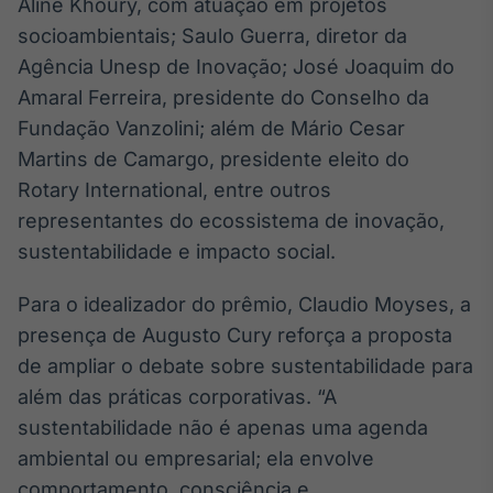
Aline Khoury, com atuação em projetos
Tokenização
socioambientais; Saulo Guerra, diretor da
de ativos
Agência Unesp de Inovação; José Joaquim do
Em breve
Amaral Ferreira, presidente do Conselho da
Fundação Vanzolini; além de Mário Cesar
Martins de Camargo, presidente eleito do
Rotary International, entre outros
Crédito
representantes do ecossistema de inovação,
Em breve
sustentabilidade e impacto social.
Para o idealizador do prêmio, Claudio Moyses, a
presença de Augusto Cury reforça a proposta
de ampliar o debate sobre sustentabilidade para
além das práticas corporativas. “A
sustentabilidade não é apenas uma agenda
ambiental ou empresarial; ela envolve
comportamento, consciência e