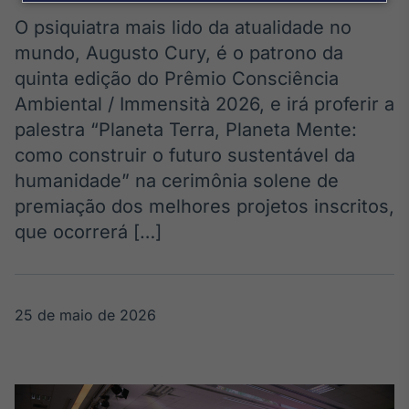
Broadcast
Agro
O psiquiatra mais lido da atualidade no
Tudo sobre o
mundo, Augusto Cury, é o patrono da
agronegócio
quinta edição do Prêmio Consciência
Ambiental / Immensità 2026, e irá proferir a
palestra “Planeta Terra, Planeta Mente:
Broadcast
como construir o futuro sustentável da
Político
humanidade” na cerimônia solene de
Os bastidores da
política em
premiação dos melhores projetos inscritos,
tempo real
que ocorrerá […]
Broadcast
Energia
25 de maio de 2026
O setor de
energia elétrica
no Brasil