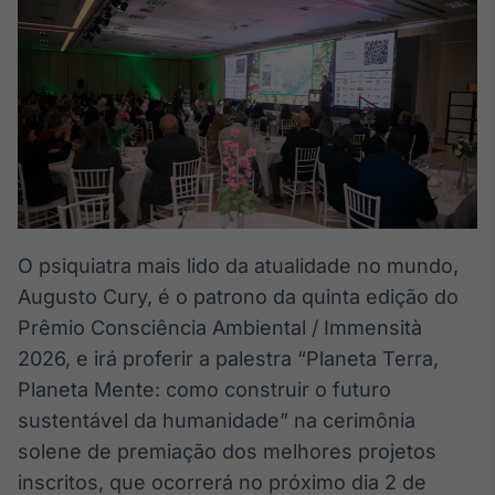
Broadcast
White Label
Plataforma para
conteúdos
personalizados
Soluções de Dados
e Conteúdos
Broadcast
OTC
Plataforma para
negociação de
O psiquiatra mais lido da atualidade no mundo,
ativos
Augusto Cury, é o patrono da quinta edição do
Prêmio Consciência Ambiental / Immensità
Broadcast
2026, e irá proferir a palestra “Planeta Terra,
Datafeed
Planeta Mente: como construir o futuro
APIs para
sustentável da humanidade” na cerimônia
integração de
conteúdos e
solene de premiação dos melhores projetos
dados
inscritos, que ocorrerá no próximo dia 2 de