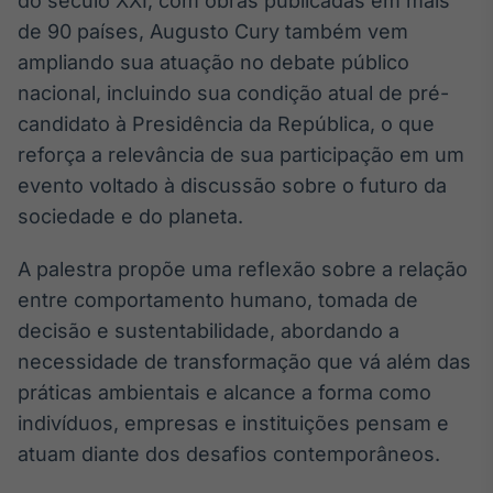
do século XXI, com obras publicadas em mais
Broadcast
de 90 países, Augusto Cury também vem
Curadoria
ampliando sua atuação no debate público
Curadoria de
nacional, incluindo sua condição atual de pré-
conteúdos
noticiosos
Soluções de
candidato à Presidência da República, o que
Tecnologia
reforça a relevância de sua participação em um
evento voltado à discussão sobre o futuro da
Broadcast
sociedade e do planeta.
Radar
Monitoramento
inteligente de
A palestra propõe uma reflexão sobre a relação
notícias e
entre comportamento humano, tomada de
conteúdos
decisão e sustentabilidade, abordando a
Broadcast
necessidade de transformação que vá além das
Fundos
práticas ambientais e alcance a forma como
A melhor
indivíduos, empresas e instituições pensam e
plataforma para
analisar fundos
atuam diante dos desafios contemporâneos.
de investimento
no Brasil