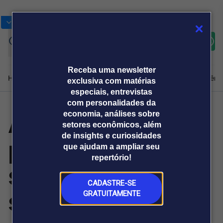
Bolsas
Gráficos
Moedas
Commoditie
Cotações
Assine
Entrar
agora
Receba uma newsletter
Home
Produtos e soluções
Notícias
Blog
Weekend
Institucional
Prêmi
exclusiva com matérias
especiais, entrevistas
com personalidades da
Augusto Cury faz
economia, análises sobre
Plataformas
setores econômicos, além
Broadcast
Prêmio Broadcast
Agências de
Prêmio Broadcast
de insights e curiosidades
palestra gratuita
Sobre nós
Releases Broadcast
Releases
que ajudam a ampliar seu
comunicação
Analistas
Empresas
Broadcast+
repertório!
O mercado
sobre futuro
financeiro em
tempo real
CADASTRE-SE
sustentável
GRATUITAMENTE
Prêmio Broadcast
Branded Content
Projeções