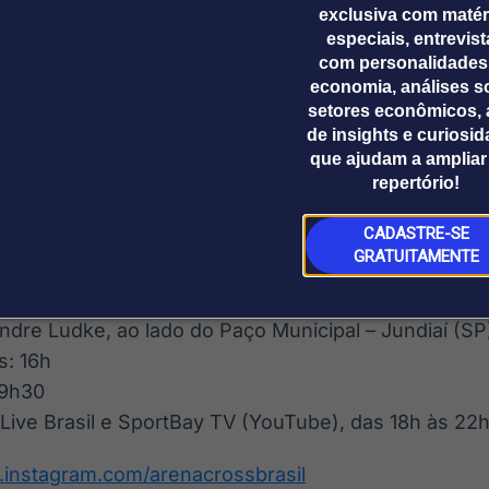
e Peters, pentacampeão do AMA Arenacross, o fran
exclusiva com matér
especiais, entrevis
rto, recordista de títulos, o espanhol Joan Cros e 
com personalidades
 está representado por Enzo Lopes, Hector Assunçã
economia, análises s
lherme Bresolin, Caio Lopes e Vitor Borba.
setores econômicos, 
de insights e curiosi
o será feita pelos canais Arena Live Brasil e SportBa
que ajudam a ampliar
repertório!
22h30, permitindo que o público acompanhe as corr
CADASTRE-SE
GRATUITAMENTE
026 – 2ª etapa
sábado)
ndre Ludke, ao lado do Paço Municipal – Jundiaí (SP
s: 16h
19h30
Live Brasil e SportBay TV (YouTube), das 18h às 22
.instagram.com/arenacrossbrasil