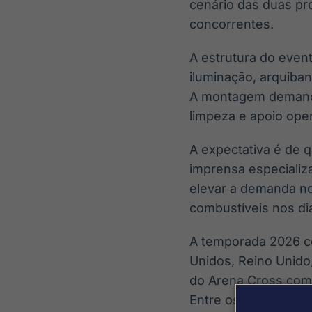
cenário das duas pro
concorrentes.
A estrutura do even
iluminação, arquiban
A montagem demanda
limpeza e apoio oper
A expectativa é de q
imprensa especializa
elevar a demanda no
combustíveis nos d
A temporada 2026 con
Unidos, Reino Unido
do Arena Cross como
Entre os destaques 