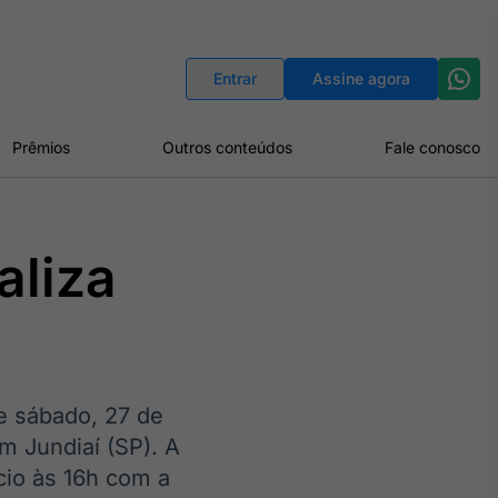
Indicadores
Conversor de Moedas
Entrar
Assine agora
Prêmios
Outros conteúdos
Fale conosco
aliza
e sábado, 27 de
m Jundiaí (SP). A
cio às 16h com a