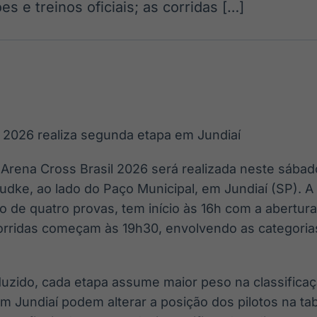
es e treinos oficiais; as corridas […]
Ticker
Widgets
Wallboard
Curadoria
Cotações e
Componentes
Conteúdos e
Curadoria de
headlines de
para conteúdos e
dados para
conteúdos
notícias
funcionalidades
displays e telas
noticiosos
IA
BroadFast
Gestão de
Tokenização
Investimentos
de ativos
Em breve
Em breve
Em breve
Em breve
Arena Cross Brasil 2026 será realizada neste sábado
udke, ao lado do Paço Municipal, em Jundiaí (SP). 
o de quatro provas, tem início às 16h com a abertur
 corridas começam às 19h30, envolvendo as categoria
zido, cada etapa assume maior peso na classificaç
m Jundiaí podem alterar a posição dos pilotos na tab