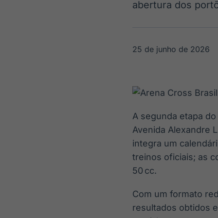
abertura dos portõ
OTC
Datafeed
Plataforma para
APIs para
negociação de
integração de
ativos
conteúdos e
Soluções de
dados
25 de junho de 2026
Tecnologia
Broadcast
Broadcast
Radar
Fundos
Monitoramento
A melhor
inteligente de
plataforma para
notícias e
analisar fundos
A segunda etapa do 
conteúdos
de investimento
Avenida Alexandre L
no Brasil
integra um calendári
treinos oficiais; as
50 cc.
Com um formato redu
resultados obtidos e