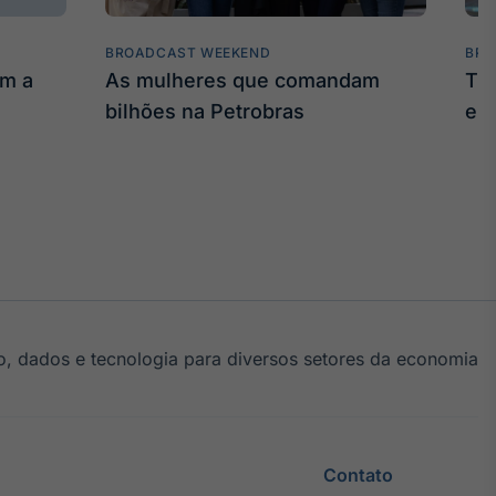
BROADCAST WEEKEND
BRO
am a
As mulheres que comandam
Tru
bilhões na Petrobras
em
, dados e tecnologia para diversos setores da economia
Contato