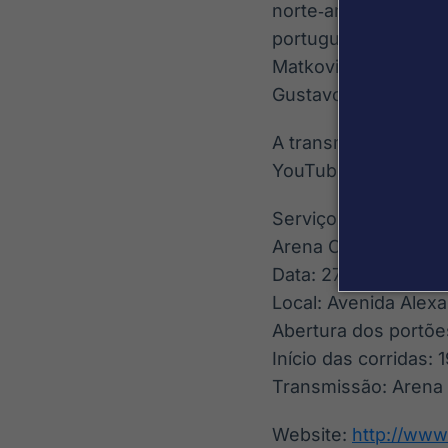
norte‑americano Kyl
português Paulo Albe
Matkovich. O Brasil
Gustavo Pessoa, Gui
A transmissão ao viv
YouTube das 18h às 
Serviço
Arena Cross Brasil 2
Data: 27 de junho (
Local: Avenida Alexa
Abertura dos portõe
Início das corridas: 
Transmissão: Arena 
Website:
http://www