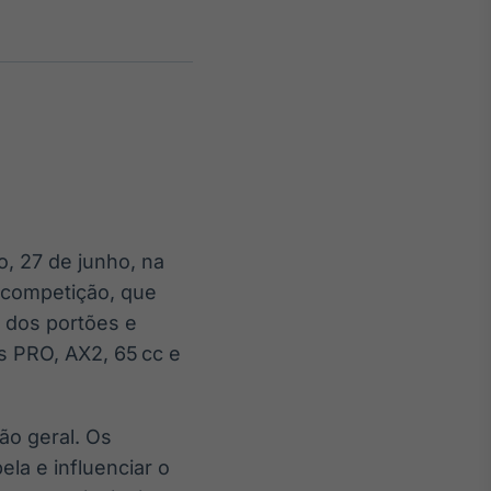
Crédito
Em breve
, 27 de junho, na
A competição, que
a dos portões e
s PRO, AX2, 65 cc e
ão geral. Os
ela e influenciar o