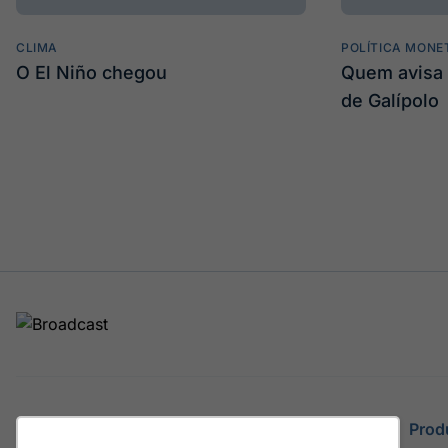
CLIMA
POLÍTICA MONE
O El Niño chegou
Quem avisa 
de Galípolo
Site
Prod