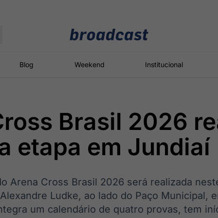
Moedas
Commodities
Blog
Weekend
Institucional
ross Brasil 2026 re
roadcast
Content
ções
Broadcast
Broadcast
Broadcast
a etapa em Jundiaí
Político
Energia
White Label
Os bastidores da
O setor de
Plataforma para
política em
energia elétrica
conteúdos
tempo real
no Brasil
personalizados
o Arena Cross Brasil 2026 será realizada nest
 Alexandre Ludke, ao lado do Paço Municipal, e
ntegra um calendário de quatro provas, tem iní
Broadcast
Broadcast
Broadcast
Broadcast