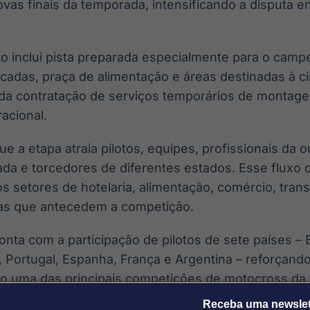
vas finais da temporada, intensificando a disputa en
to inclui pista preparada especialmente para o camp
cadas, praça de alimentação e áreas destinadas à ci
 contratação de serviços temporários de montage
acional.
ue a etapa atraia pilotos, equipes, profissionais da 
da e torcedores de diferentes estados. Esse fluxo d
s setores de hotelaria, alimentação, comércio, tran
ias que antecedem a competição.
ta com a participação de pilotos de sete países – B
, Portugal, Espanha, França e Argentina – reforçand
 uma das principais competições de motocross da 
da categoria PRO estão o britânico Dean Wilson, atu
Receba uma newslet