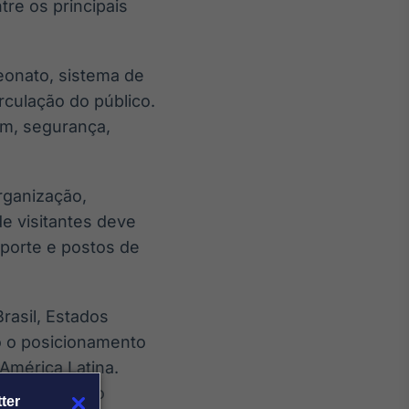
tre os principais
eonato, sistema de
rculação do público.
m, segurança,
organização,
e visitantes deve
sporte e postos de
rasil, Estados
o o posicionamento
América Latina.
al campeão, o
ter