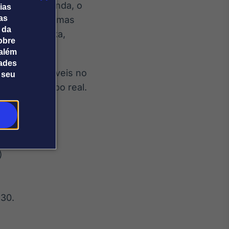
cês Greg Aranda, o
ias
tas
o argentino Tomas
 da
o, Lucas Dunka,
obre
além
dades
y TV, disponíveis no
 seu
idas em tempo real.
)
h30.