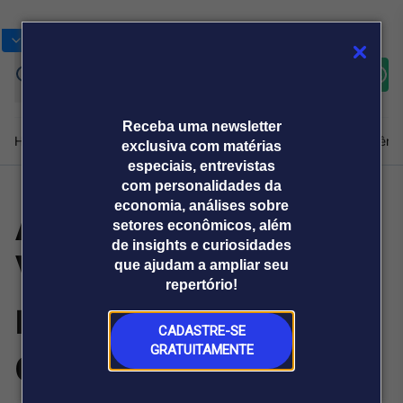
Bolsas
Gráficos
Moedas
Commoditie
Cotações
Assine
Entrar
agora
Receba uma newsletter
Home
Produtos e soluções
Notícias
Blog
Weekend
Institucional
Prêmi
exclusiva com matérias
especiais, entrevistas
com personalidades da
Análise da
economia, análises sobre
Plataformas
setores econômicos, além
Broadcast
Prêmio Broadcast
Agências de
Prêmio Broadcast
de insights e curiosidades
Viraliza debate
Sobre nós
Releases Broadcast
Releases
que ajudam a ampliar seu
comunicação
Analistas
Empresas
Broadcast+
repertório!
O mercado
regras eleitorais
financeiro em
tempo real
CADASTRE-SE
de 2026
GRATUITAMENTE
Prêmio Broadcast
Branded Content
Projeções