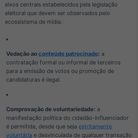
eixos centrais estabelecidos pela legislação
IA
eleitoral que devem ser observados pelo
Em breve
ecossistema de mídia:
Vedação ao
conteúdo patrocinado
:
a
BroadFast
contratação formal ou informal de terceiros
Em breve
para a emissão de votos ou promoção de
candidaturas é ilegal.
Gestão de
Investimentos
Comprovação de voluntariedade:
a
Em breve
manifestação política do cidadão-influenciador
é permitida, desde que seja
estritamente
voluntária
e desvinculada de qualquer transação