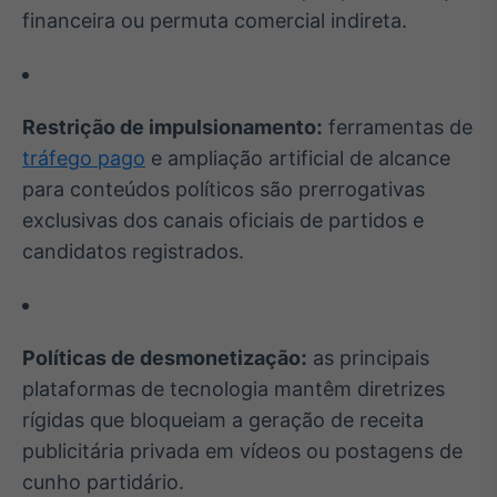
financeira ou permuta comercial indireta.
Tokenização
de ativos
Em breve
Restrição de impulsionamento:
ferramentas de
tráfego pago
e ampliação artificial de alcance
para conteúdos políticos são prerrogativas
Crédito
exclusivas dos canais oficiais de partidos e
Em breve
candidatos registrados.
Políticas de desmonetização:
as principais
plataformas de tecnologia mantêm diretrizes
rígidas que bloqueiam a geração de receita
publicitária privada em vídeos ou postagens de
cunho partidário.