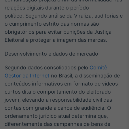
Broadcast
relações digitais durante o período
Ticker
político. Segundo análise da Viraliza, auditorias e
Cotações e
o cumprimento estrito das normas são
headlines de
notícias
obrigatórios para evitar punições da Justiça
Eleitoral e proteger a imagem das marcas.
Broadcast
Desenvolvimento e dados de mercado
Widgets
Componentes
para conteúdos e
Segundo dados consolidados pelo
Comitê
funcionalidades
Gestor da Internet
no Brasil, a disseminação de
conteúdos informativos em formato de vídeos
Broadcast
curtos dita o comportamento do eleitorado
Wallboard
jovem, elevando a responsabilidade civil das
Conteúdos e
contas com grande alcance de audiência. O
dados para
displays e telas
ordenamento jurídico atual determina que,
diferentemente das campanhas de bens de