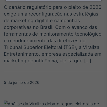
Broadcast
Agro
O cenário regulatório para o pleito de 2026
Tudo sobre o
exige uma reconfiguração nas estratégias
agronegócio
de marketing digital e campanhas
corporativas no Brasil. Com o avanço das
ferramentas de monitoramento tecnológico
Broadcast
e o endurecimento das diretrizes do
Político
Tribunal Superior Eleitoral (TSE), a Viraliza
Os bastidores da
política em tempo
Entretenimento, empresa especializada em
real
marketing de influência, alerta que […]
Broadcast
Energia
5 de junho de 2026
O setor de
energia elétrica
no Brasil