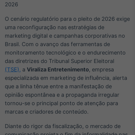
Broadcast
White Label
Plataforma para
O cenário regulatório para o pleito de 2026 exige
conteúdos
uma reconfiguração nas estratégias de
personalizados
Soluções de Dados
marketing digital e campanhas corporativas no
e Conteúdos
Brasil. Com o avanço das ferramentas de
Broadcast
monitoramento tecnológico e o endurecimento
OTC
das diretrizes do Tribunal Superior Eleitoral
Plataforma para
(TSE),
a
Viraliza Entretenimento
negociação de
, empresa
ativos
especializada em marketing de influência, alerta
que a linha tênue entre a manifestação de
Broadcast
opinião espontânea e a propaganda irregular
Datafeed
tornou-se o principal ponto de atenção para
APIs para
marcas e criadores de conteúdo.
integração de
conteúdos e
dados
Diante do rigor da fiscalização, o mercado de
comunicação projeta o fim da informalidade nas