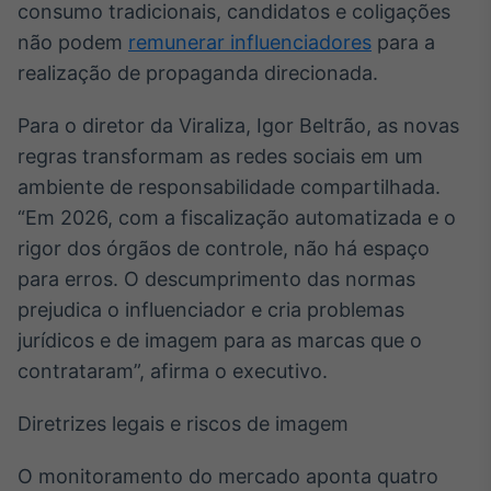
consumo tradicionais, candidatos e coligações
Broadcast
não podem
remunerar influenciadores
para a
Curadoria
realização de propaganda direcionada.
Curadoria de
conteúdos
noticiosos
Soluções de
Para o diretor da Viraliza, Igor Beltrão, as novas
Tecnologia
regras transformam as redes sociais em um
ambiente de responsabilidade compartilhada.
Broadcast
“Em 2026, com a fiscalização automatizada e o
Radar
Monitoramento
rigor dos órgãos de controle, não há espaço
inteligente de
para erros. O descumprimento das normas
notícias e
conteúdos
prejudica o influenciador e cria problemas
jurídicos e de imagem para as marcas que o
Broadcast
contrataram”, afirma o executivo.
Fundos
A melhor
Diretrizes legais e riscos de imagem
plataforma para
analisar fundos
de investimento
O monitoramento do mercado aponta quatro
no Brasil