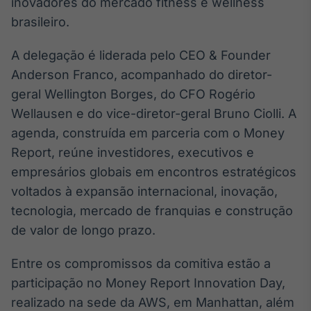
inovadores do mercado fitness e wellness
Broadcast
brasileiro.
Ticker
Cotações e
A delegação é liderada pelo CEO & Founder
headlines de
notícias
Anderson Franco, acompanhado do diretor-
geral Wellington Borges, do CFO Rogério
Wellausen e do vice-diretor-geral Bruno Ciolli. A
Broadcast
Widgets
agenda, construída em parceria com o Money
Componentes
Report, reúne investidores, executivos e
para conteúdos e
empresários globais em encontros estratégicos
funcionalidades
voltados à expansão internacional, inovação,
tecnologia, mercado de franquias e construção
Broadcast
de valor de longo prazo.
Wallboard
Conteúdos e
Entre os compromissos da comitiva estão a
dados para
displays e telas
participação no Money Report Innovation Day,
realizado na sede da AWS, em Manhattan, além