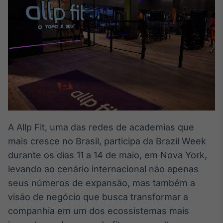
Broadcast
White Label
Plataforma para
conteúdos
personalizados
Soluções de Dados
e Conteúdos
Broadcast
OTC
Plataforma para
negociação de
ativos
A Allp Fit, uma das redes de academias que
mais cresce no Brasil, participa da Brazil Week
durante os dias 11 a 14 de maio, em Nova York,
Broadcast
Datafeed
levando ao cenário internacional não apenas
APIs para
seus números de expansão, mas também a
integração de
visão de negócio que busca transformar a
conteúdos e
dados
companhia em um dos ecossistemas mais