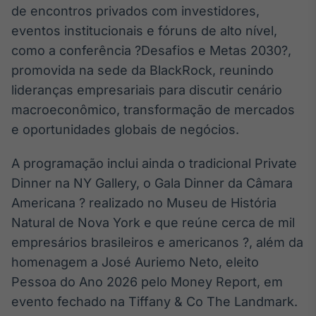
de encontros privados com investidores,
Broadcast
Curadoria
eventos institucionais e fóruns de alto nível,
Curadoria de
como a conferência ?Desafios e Metas 2030?,
conteúdos
promovida na sede da BlackRock, reunindo
noticiosos
Soluções de
lideranças empresariais para discutir cenário
Tecnologia
macroeconômico, transformação de mercados
Broadcast
e oportunidades globais de negócios.
Radar
Monitoramento
A programação inclui ainda o tradicional Private
inteligente de
Dinner na NY Gallery, o Gala Dinner da Câmara
notícias e
conteúdos
Americana ? realizado no Museu de História
Natural de Nova York e que reúne cerca de mil
Broadcast
empresários brasileiros e americanos ?, além da
Fundos
homenagem a José Auriemo Neto, eleito
A melhor
plataforma para
Pessoa do Ano 2026 pelo Money Report, em
analisar fundos
evento fechado na Tiffany & Co The Landmark.
de investimento
no Brasil