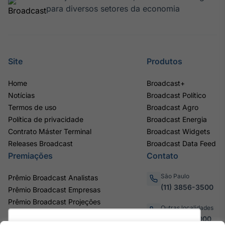
para diversos setores da economia
Site
Produtos
Home
Broadcast+
Notícias
Broadcast Político
Termos de uso
Broadcast Agro
Política de privacidade
Broadcast Energia
Contrato Máster Terminal
Broadcast Widgets
Releases Broadcast
Broadcast Data Feed
Premiações
Contato
São Paulo
Prêmio Broadcast Analistas
(11) 3856-3500
Prêmio Broadcast Empresas
Prêmio Broadcast Projeções
Outras localidades
0800.011.3000
Utilizamos cookies para oferecer melhor