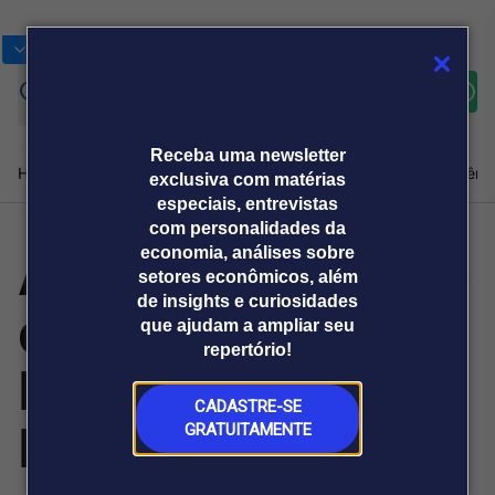
Bolsas
Gráficos
Moedas
Commoditie
Cotações
Assine
Entrar
agora
Receba uma newsletter
Home
Produtos e soluções
Notícias
Blog
Weekend
Institucional
Prêmi
exclusiva com matérias
especiais, entrevistas
com personalidades da
Allp Fit leva plano
economia, análises sobre
Plataformas
setores econômicos, além
Broadcast
Prêmio Broadcast
Agências de
Prêmio Broadcast
de insights e curiosidades
de expansão à
Sobre nós
Releases Broadcast
Releases
que ajudam a ampliar seu
comunicação
Analistas
Empresas
Broadcast+
repertório!
O mercado
Brazil Week em
financeiro em
tempo real
CADASTRE-SE
NY
GRATUITAMENTE
Prêmio Broadcast
Branded Content
Projeções