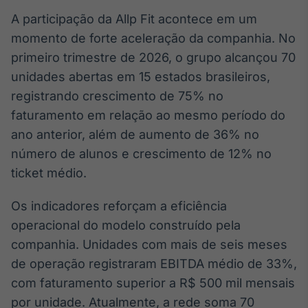
IA
A participação da Allp Fit acontece em um
Em breve
momento de forte aceleração da companhia. No
primeiro trimestre de 2026, o grupo alcançou 70
unidades abertas em 15 estados brasileiros,
registrando crescimento de 75% no
faturamento em relação ao mesmo período do
BroadFast
ano anterior, além de aumento de 36% no
Em breve
número de alunos e crescimento de 12% no
ticket médio.
Os indicadores reforçam a eficiência
Gestão de
operacional do modelo construído pela
Investimentos
companhia. Unidades com mais de seis meses
Em breve
de operação registraram EBITDA médio de 33%,
com faturamento superior a R$ 500 mil mensais
por unidade. Atualmente, a rede soma 70