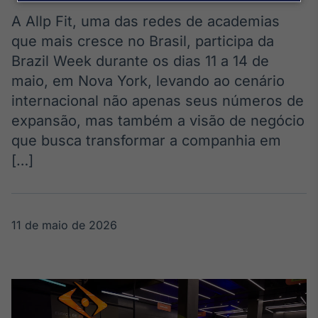
Broadcast
Agro
A Allp Fit, uma das redes de academias
Tudo sobre o
que mais cresce no Brasil, participa da
agronegócio
Brazil Week durante os dias 11 a 14 de
maio, em Nova York, levando ao cenário
internacional não apenas seus números de
Broadcast
expansão, mas também a visão de negócio
Político
que busca transformar a companhia em
Os bastidores da
política em
[…]
tempo real
Broadcast
11 de maio de 2026
Energia
O setor de
energia elétrica
no Brasil