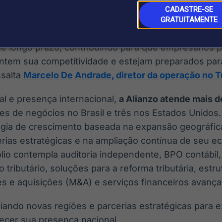
CADASTRE-SE
omisso de consolidar a operação como uma referênc
GRATUITAMENTE
iar nossa presença no Triângulo Mineiro, desenvol
de longo prazo, contribuindo para que empresários 
tem sua competitividade e estejam preparados para
ssalta
Marcelo De Andrade, diretor da operação no T
l e presença internacional,
a Alianzo atende mais d
es de negócios no Brasil e três nos Estados Unidos
gia de crescimento baseada na expansão geográfic
erias estratégicas e na ampliação contínua de seu e
lio contempla auditoria independente, BPO contábil,
 tributário, soluções para a reforma tributária, estru
s e aquisições (M&A) e serviços financeiros avança
iando novas regiões e parcerias estratégicas para 
lecer sua presença nacional.