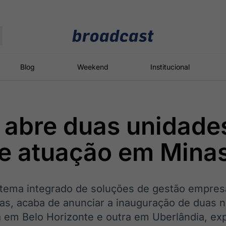
Moedas
Commodities
Blog
Weekend
Institucional
 abre duas unidade
roadcast
Content
ções
Broadcast
Broadcast
Broadcast
e atuação em Minas
Político
Energia
White Label
Os bastidores da
O setor de
Plataforma para
política em
energia elétrica
conteúdos
tempo real
no Brasil
personalizados
stema integrado de soluções de gestão empresa
s, acaba de anunciar a inauguração de duas 
 em Belo Horizonte e outra em Uberlândia, ex
Broadcast
Broadcast
Broadcast
Broadcast