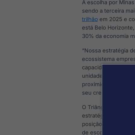
A escolha por Minas
sendo a terceira ma
trilhão
em 2025 e co
está Belo Horizonte
30% da economia mi
“Nossa estratégia 
ecossistema empresa
capacidade de estar
unidade, estamos am
proximidade consult
seu crescimento”,
a
O Triângulo Mineiro
estratégica, com eco
posição privilegiada
de escoamento e de 