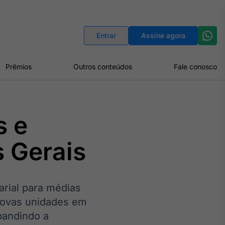
Indicadores
Conversor de Moedas
Entrar
Assine agora
Prêmios
Outros conteúdos
Fale conosco
s e
 Gerais
rial para médias
novas unidades em
pandindo a