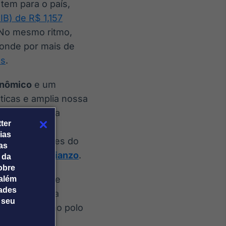
tem para o país,
IB) de R$ 1,157
 No mesmo ritmo,
ponde por mais de
as
.
onômico
e um
ticas e amplia nossa
abrir uma nova
ter
de gestão,
ias
todas as fases do
tas
lianças da Alianzo
.
 da
obre
egião bastante
além
dades
logística. Sua
 seu
a a região como polo
ionalizada.