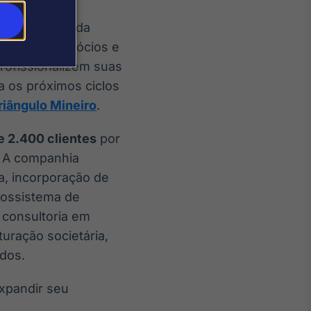
ia regional da
ver novos negócios e
profissionalizem suas
 os próximos ciclos
riângulo Mineiro
.
e 2.400 clientes
por
. A companhia
a, incorporação de
cossistema de
 consultoria em
turação societária,
dos.
expandir seu