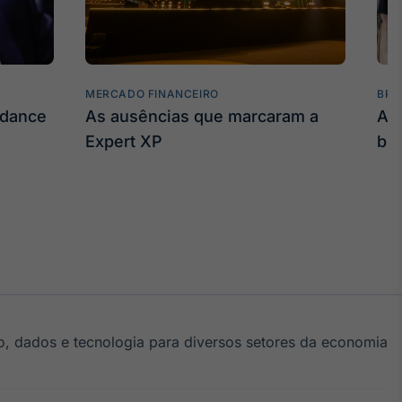
MERCADO FINANCEIRO
BRO
idance
As ausências que marcaram a
As
Expert XP
bil
, dados e tecnologia para diversos setores da economia