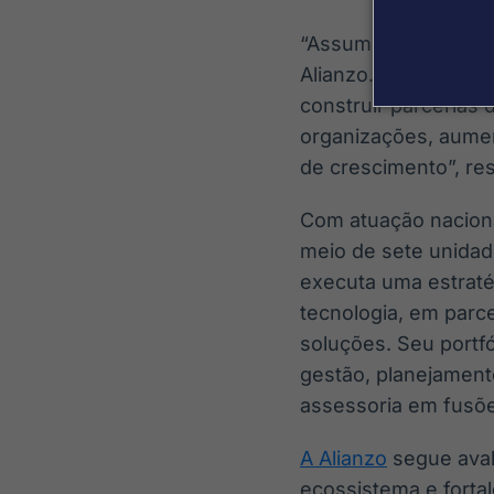
“Assumimos o compr
Alianzo. Vamos ampl
construir parcerias 
organizações, aumen
de crescimento”, re
Com atuação naciona
meio de sete unidad
executa uma estraté
tecnologia, em parc
soluções. Seu portfó
gestão, planejamento
assessoria em fusõe
A Alianzo
segue aval
ecossistema e forta