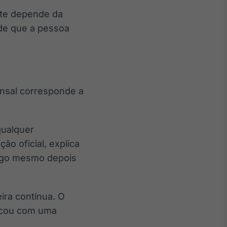
nte depende da
ade que a pessoa
mensal corresponde a
qualquer
o oficial, explica
pago mesmo depois
ira contínua. O
ficou com uma