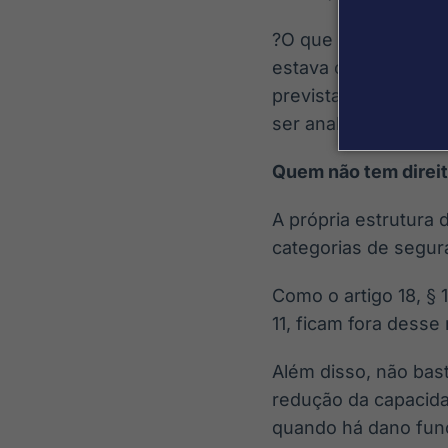
?O que costuma ser 
estava coberto pelo
previstas em lei e a
ser analisado para a
Quem não tem direi
A própria estrutura 
categorias de segur
Como o artigo 18, § 1
11, ficam fora desse 
Além disso, não bast
redução da capacidad
quando há dano func