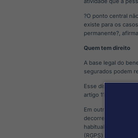
atividade que a pes
?O ponto central não
existe para os casos
permanente?, afirm
Quem tem direito
A base legal do bene
segurados podem rec
Esse dispositivo limi
artigo 11, isto é, e
Em outras palavras,
decorrente de acide
habitual, desde que
(RGPS) em uma dessa