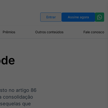
Indicadores
Conversor de Moedas
Entrar
Assine agora
Prêmios
Outros conteúdos
Fale conosco
ode
sto no artigo 86
 a consolidação
 sequelas que