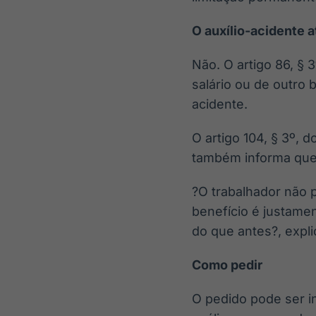
O auxílio-acidente a
Não. O artigo 86, §
salário ou de outro 
acidente.
O artigo 104, § 3º, 
também informa que 
?O trabalhador não p
benefício é justame
do que antes?, explic
Como pedir
O pedido pode ser i