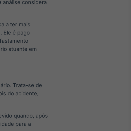
a análise considera
a a ter mais
e. Ele é pago
afastamento
ário atuante em
ário. Trata-se de
is do acidente,
devido quando, após
cidade para a