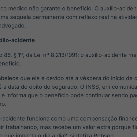
ico médico não garante o benefício. O auxílio-acide
uma sequela permanente com reflexo real na ativid
 advogado.
xílio-acidente
go 86, § 1º, da Lei nº 8.213/1991: o auxílio-acidente 
nefício.
belece que ele é devido até a véspera do início de 
 a data do óbito do segurado. O INSS, em comunicaçã
 e informa que o benefício pode continuar sendo 
ho.
lio-acidente funciona como uma compensação finance
r trabalhando, mas recebe um valor extra porque 
 que impacta o dia a dia?, sintetiza Robson.