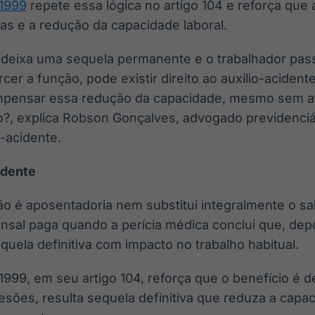
/1999
repete essa lógica no artigo 104 e reforça que 
vas e a redução da capacidade laboral.
deixa uma sequela permanente e o trabalhador pass
cer a função, pode existir direito ao auxílio-acident
mpensar essa redução da capacidade, mesmo sem 
lho?, explica Robson Gonçalves, advogado previdenci
-acidente.
idente
ão é aposentadoria nem substitui integralmente o sal
sal paga quando a perícia médica conclui que, depo
ela definitiva com impacto no trabalho habitual.
1999, em seu artigo 104, reforça que o benefício é 
esões, resulta sequela definitiva que reduza a capa