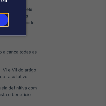
 seu
cidente. Se ele
das categorias
tual, o caso pode
ão alcança todas as
, VI e VII do artigo
do facultativo.
uela definitiva com
sta o benefício