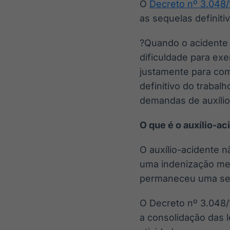
O
Decreto nº 3.048
as sequelas definiti
?Quando o acidente 
dificuldade para exer
justamente para co
definitivo do traba
demandas de auxílio
O que é o auxílio-ac
O auxílio-acidente n
uma indenização men
permaneceu uma sequ
O Decreto nº 3.048/
a consolidação das l