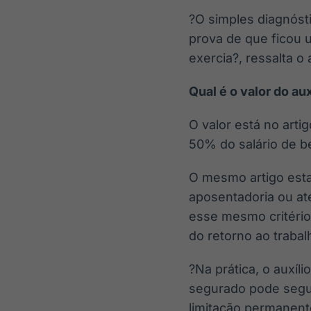
?O simples diagnóst
prova de que ficou 
exercia?, ressalta o
Qual é o valor do au
O valor está no arti
50% do salário de be
O mesmo artigo esta
aposentadoria ou até
esse mesmo critério
do retorno ao trabal
?Na prática, o auxí
segurado pode segui
limitação permanente