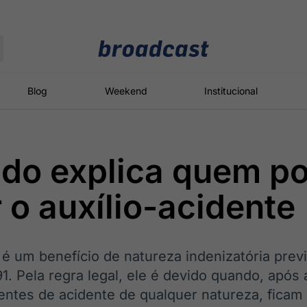
Moedas
Commodities
Blog
Weekend
Institucional
do explica quem p
roadcast
Content
ções
Broadcast
Broadcast
Broadcast
 o auxílio-acidente
Político
Energia
White Label
Os bastidores da
O setor de
Plataforma para
política em
energia elétrica
conteúdos
tempo real
no Brasil
personalizados
 é um benefício de natureza indenizatória previ
91. Pela regra legal, ele é devido quando, após
entes de acidente de qualquer natureza, ficam
Broadcast
Broadcast
Broadcast
Broadcast