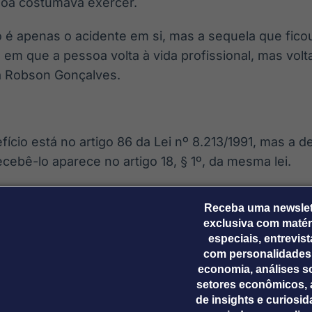
soa costumava exercer.
 é apenas o acidente em si, mas a sequela que ficou
 em que a pessoa volta à vida profissional, mas vol
a Robson Gonçalves.
fício está no artigo 86 da Lei nº 8.213/1991, mas a d
ebê-lo aparece no artigo 18, § 1º, da mesma lei.
ta o auxílio-acidente aos segurados incluídos nos incis
Receba uma newslet
mpregado, empregado doméstico, trabalhador avulso 
exclusiva com matér
especiais, entrevis
 o benefício pode ser analisado quando há sequela
com personalidades
nte de qualquer natureza e redução da capacidade p
economia, análises s
setores econômicos, 
 o segurado estivesse protegido pelo Regime Geral d
de insights e curiosi
s categorias na data do acidente.