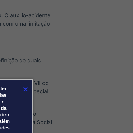
. O auxílio-acidente
ta com uma limitação
efinição de quais
os I, II, VI e VII do
ter
e segurado especial.
ias
tas
 permanente
 da
ara o trabalho
obre
além
e Previdência Social
dades