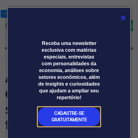
Bolsas
Gráficos
Moedas
Commoditie
Cotações
Assine
Entrar
agora
Receba uma newsletter
Home
Produtos e soluções
Notícias
Blog
Weekend
Institucional
Prêmi
exclusiva com matérias
especiais, entrevistas
com personalidades da
Ações mobilizam
economia, análises sobre
Plataformas
setores econômicos, além
Broadcast
Prêmio Broadcast
Agências de
Prêmio Broadcast
de insights e curiosidades
empresas para a
Sobre nós
Releases Broadcast
Releases
que ajudam a ampliar seu
comunicação
Analistas
Empresas
Broadcast+
repertório!
O mercado
segurança no
financeiro em
tempo real
CADASTRE-SE
trânsito
GRATUITAMENTE
Prêmio Broadcast
Branded Content
Projeções