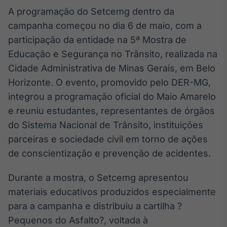
Broadcast
A programação do Setcemg dentro da
Curadoria
campanha começou no dia 6 de maio, com a
Curadoria de
participação da entidade na 5ª Mostra de
conteúdos
noticiosos
Educação e Segurança no Trânsito, realizada na
Soluções de
Cidade Administrativa de Minas Gerais, em Belo
Tecnologia
Horizonte. O evento, promovido pelo DER-MG,
Broadcast
integrou a programação oficial do Maio Amarelo
Radar
e reuniu estudantes, representantes de órgãos
Monitoramento
inteligente de
do Sistema Nacional de Trânsito, instituições
notícias e
parceiras e sociedade civil em torno de ações
conteúdos
de conscientização e prevenção de acidentes.
Broadcast
Fundos
Durante a mostra, o Setcemg apresentou
A melhor
materiais educativos produzidos especialmente
plataforma para
para a campanha e distribuiu a cartilha ?
analisar fundos
de investimento
Pequenos do Asfalto?, voltada à
no Brasil