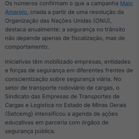
Os números confirmam o que a campanha
Maio
Broadcast
Amarelo
, criada a partir de uma resolução da
Ticker
Cotações e
Organização das Nações Unidas (ONU),
headlines de
destaca anualmente: a segurança no trânsito
notícias
não depende apenas de fiscalização, mas de
comportamento.
Broadcast
Widgets
Iniciativas têm mobilizado empresas, entidades
Componentes
e forças de segurança em diferentes frentes de
para conteúdos e
funcionalidades
conscientização sobre segurança viária. No
setor de transporte rodoviário de cargas, o
Sindicato das Empresas de Transportes de
Broadcast
Cargas e Logística no Estado de Minas Gerais
Wallboard
Conteúdos e
(Setcemg) intensificou a agenda de ações
dados para
educativas em parceria com órgãos de
displays e telas
segurança pública.