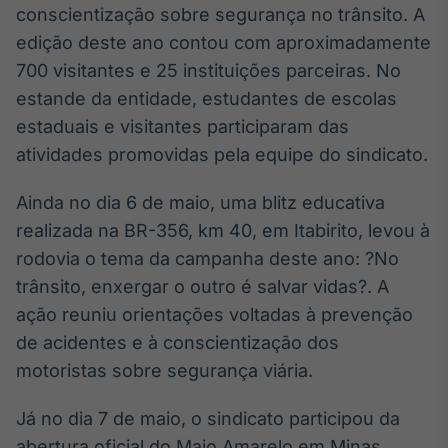
conscientização sobre segurança no trânsito. A
IA
edição deste ano contou com aproximadamente
Em breve
700 visitantes e 25 instituições parceiras. No
estande da entidade, estudantes de escolas
estaduais e visitantes participaram das
atividades promovidas pela equipe do sindicato.
BroadFast
Ainda no dia 6 de maio, uma blitz educativa
Em breve
realizada na BR-356, km 40, em Itabirito, levou à
rodovia o tema da campanha deste ano: ?No
trânsito, enxergar o outro é salvar vidas?. A
ação reuniu orientações voltadas à prevenção
Gestão de
de acidentes e à conscientização dos
Investimentos
motoristas sobre segurança viária.
Em breve
Já no dia 7 de maio, o sindicato participou da
abertura oficial do Maio Amarelo em Minas