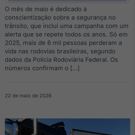
Broadcast
Agro
O mês de maio é dedicado à
Tudo sobre o
conscientização sobre a segurança no
agronegócio
trânsito, que inclui uma campanha com um
alerta que se repete todos os anos. Só em
2025, mais de 6 mil pessoas perderam a
Broadcast
vida nas rodovias brasileiras, segundo
Político
dados da Polícia Rodoviária Federal. Os
Os bastidores da
política em
números confirmam o […]
tempo real
Broadcast
22 de maio de 2026
Energia
O setor de
energia elétrica
no Brasil