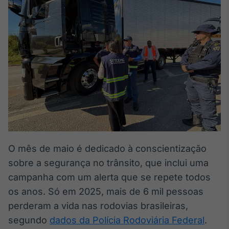
Broadcast
White Label
Plataforma para
conteúdos
personalizados
Soluções de Dados
e Conteúdos
Broadcast
OTC
Plataforma para
negociação de
ativos
O mês de maio é dedicado à conscientização
Broadcast
sobre a segurança no trânsito, que inclui uma
Datafeed
campanha com um alerta que se repete todos
APIs para
os anos. Só em 2025, mais de 6 mil pessoas
integração de
conteúdos e
perderam a vida nas rodovias brasileiras,
dados
segundo
dados da Polícia Rodoviária Federal
.