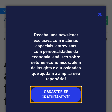
Bolsas
Gráficos
Moedas
Commoditie
Cotações
Assine
Entrar
agora
Receba uma newsletter
Home
Produtos e soluções
Notícias
Blog
Weekend
Institucional
Prêmi
exclusiva com matérias
especiais, entrevistas
com personalidades da
ABF Expo
economia, análises sobre
Plataformas
setores econômicos, além
Broadcast
Prêmio Broadcast
Agências de
Prêmio Broadcast
de insights e curiosidades
apresenta
Sobre nós
Releases Broadcast
Releases
que ajudam a ampliar seu
comunicação
Analistas
Empresas
Broadcast+
repertório!
O mercado
franquias para
financeiro em
tempo real
CADASTRE-SE
todos os bolsos
GRATUITAMENTE
Prêmio Broadcast
Branded Content
Projeções