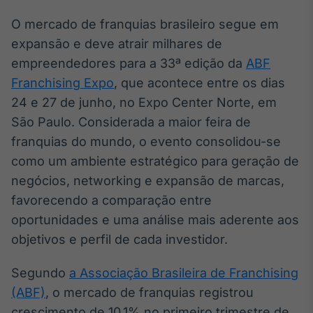
Broadcast
White Label
O mercado de franquias brasileiro segue em
Plataforma para
expansão e deve atrair milhares de
conteúdos
empreendedores para a 33ª edição da
personalizados
ABF
Soluções de Dados
Franchising Expo
, que acontece entre os dias
e Conteúdos
24 e 27 de junho, no Expo Center Norte, em
Broadcast
São Paulo. Considerada a maior feira de
OTC
franquias do mundo, o evento consolidou-se
Plataforma para
como um ambiente estratégico para geração de
negociação de
ativos
negócios, networking e expansão de marcas,
favorecendo a comparação entre
Broadcast
oportunidades e uma análise mais aderente aos
Datafeed
objetivos e perfil de cada investidor.
APIs para
integração de
Segundo
a Associação Brasileira de Franchising
conteúdos e
dados
(ABF)
, o mercado de franquias registrou
crescimento de 10,1% no primeiro trimestre de