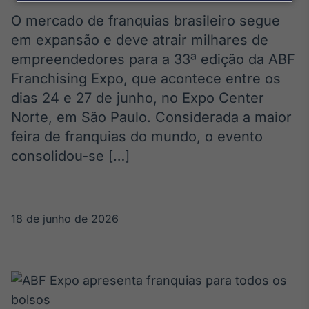
Broadcast
Agro
O mercado de franquias brasileiro segue
Tudo sobre o
em expansão e deve atrair milhares de
agronegócio
empreendedores para a 33ª edição da ABF
Franchising Expo, que acontece entre os
dias 24 e 27 de junho, no Expo Center
Broadcast
Norte, em São Paulo. Considerada a maior
Político
feira de franquias do mundo, o evento
Os bastidores da
política em
consolidou-se […]
tempo real
Broadcast
18 de junho de 2026
Energia
O setor de
energia elétrica
no Brasil