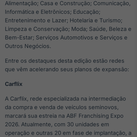
Alimentação; Casa e Construção; Comunicação,
Broadcast
Informática e Eletrônicos; Educação;
Curadoria
Entretenimento e Lazer; Hotelaria e Turismo;
Curadoria de
conteúdos
Limpeza e Conservação; Moda; Saúde, Beleza e
noticiosos
Soluções de
Bem-Estar; Serviços Automotivos e Serviços e
Tecnologia
Outros Negócios.
Broadcast
Entre os destaques desta edição estão redes
Radar
Monitoramento
que vêm acelerando seus planos de expansão:
inteligente de
notícias e
Carflix
conteúdos
A Carflix, rede especializada na intermediação
Broadcast
Fundos
da compra e venda de veículos seminovos,
A melhor
marcará sua estreia na ABF Franchising Expo
plataforma para
2026. Atualmente, com 30 unidades em
analisar fundos
de investimento
operação e outras 20 em fase de implantação, a
no Brasil