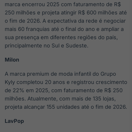
marca encerrou 2025 com faturamento de R$
IA
250 milhões e projeta atingir R$ 600 milhões até
Em breve
o fim de 2026. A expectativa da rede é negociar
mais 60 franquias até o final do ano e ampliar a
sua presença em diferentes regiões do país,
principalmente no Sul e Sudeste.
BroadFast
Milon
Em breve
A marca premium de moda infantil do Grupo
Kyly completou 20 anos e registrou crescimento
de 22% em 2025, com faturamento de R$ 250
Gestão de
milhões. Atualmente, com mais de 135 lojas,
Investimentos
projeta alcançar 155 unidades até o fim de 2026.
Em breve
LavPop