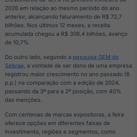
Broadcast
2026 em relação ao mesmo período do ano
Ticker
anterior, alcançando faturamento de R$ 72,7
Cotações e
bilhões. Nos últimos 12 meses, a receita
headlines de
notícias
acumulada chegou a R$ 308,4 bilhões, avanço
de 10,7%.
Broadcast
Do outro lado, segundo a
pesquisa GEM do
Widgets
Sebrae
, a vontade de ser dono de uma empresa
Componentes
para conteúdos e
registrou maior crescimento no ano passado (6
funcionalidades
p.p.) na comparação com a edição de 2024,
passando da 3ª para a 2ª posição, com 40%
Broadcast
das menções.
Wallboard
Conteúdos e
Com centenas de marcas expositoras, a feira
dados para
displays e telas
oferece opções em diferentes faixas de
investimento, regiões e segmentos, como