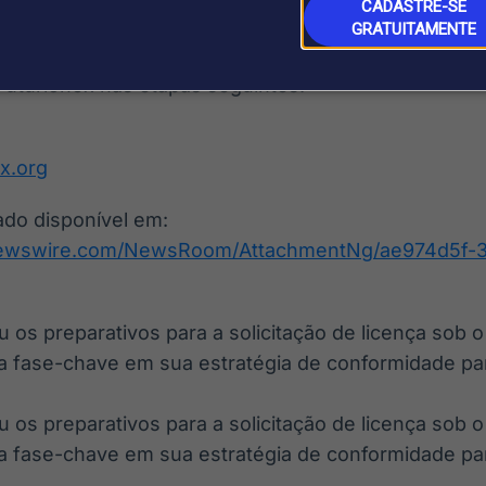
CADASTRE-SE
s regulatórios elevados tendem a conquistar posiç
GRATUITAMENTE
arativos estabelece uma base institucional mais
Futurionex nas etapas seguintes.
x.org
do disponível em:
newswire.com/NewsRoom/AttachmentNg/ae974d5f-3