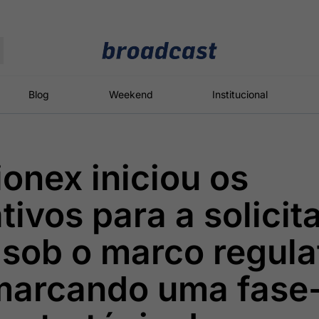
Moedas
Commodities
Blog
Weekend
Institucional
ionex iniciou os
roadcast
Content
ções
Broadcast
Broadcast
Broadcast
tivos para a solicit
Político
Energia
White Label
Os bastidores da
O setor de
Plataforma para
 sob o marco regula
política em
energia elétrica
conteúdos
tempo real
no Brasil
personalizados
marcando uma fase
Broadcast
Broadcast
Broadcast
Broadcast