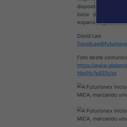
dispostas a padrõe
início desses prep
expansão global da 
David Lee
DavidLee@futurione
Foto deste comunica
https://www.globe
f8e5fc7a937c/pt