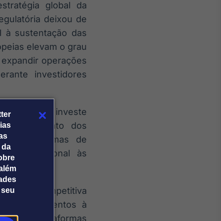
tratégia global da
egulatória deixou de
l à sustentação das
ropeias elevam o grau
 expandir operações
rante investidores
a Futurionex investe
ter
fortalecimento dos
ias
tas
o dos sistemas de
 da
ica operacional às
obre
.
além
dades
arreira competitiva
 seu
 vez mais atentos à
entável, plataformas