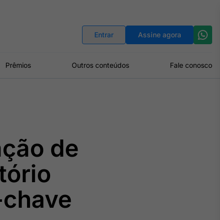
Indicadores
Conversor de Moedas
Entrar
Assine agora
Prêmios
Outros conteúdos
Fale conosco
ação de
tório
-chave