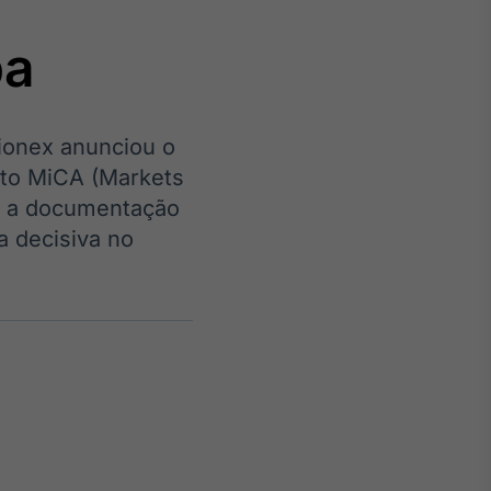
pa
onex anunciou o
Crédito
nto MiCA (Markets
Em breve
ar a documentação
a decisiva no