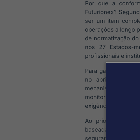
Por que a conform
Futurionex? Segundo
ser um item comple
operações a longo pr
de normatização do
nos 27 Estados-me
profissionais e insti
Para garantir o env
no aprimoramento 
mecanismos de se
monitoramento ant
exigências europeia
Ao priorizar a con
baseada na confian
segurança dos ativo