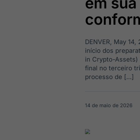
em sua 
OTC
Datafeed
Plataforma para
APIs para
confor
negociação de
integração de
ativos
conteúdos e
Soluções de
dados
Tecnologia
DENVER, May 14, 
Broadcast
Broadcast
início dos prepar
Radar
Fundos
in Crypto-Assets)
Monitoramento
A melhor
inteligente de
plataforma para
final no terceiro
notícias e
analisar fundos
processo de […]
conteúdos
de investimento
no Brasil
14 de maio de 2026