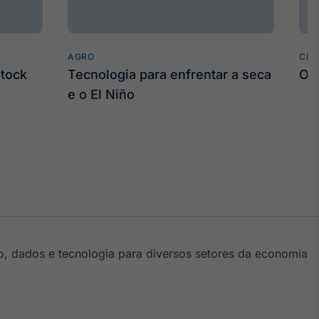
AGRO
CLI
stock
Tecnologia para enfrentar a seca
O 
e o El Niño
, dados e tecnologia para diversos setores da economia