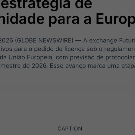
estratégia de
Ticker
Widgets
Wallboard
Curadoria
Cotações e
Componentes
Conteúdos e
Curadoria de
midade para a Euro
headlines de
para conteúdos e
dados para
conteúdos
notícias
funcionalidades
displays e telas
noticiosos
2026 (GLOBE NEWSWIRE) — A exchange Futuri
IA
BroadFast
Gestão de
Tokenização
ativos para o pedido de licença sob o regulame
Investimentos
de ativos
Em breve
Em breve
 da União Europeia, com previsão de protocol
Em breve
Em breve
 trimestre de 2026. Esse avanço marca uma etap