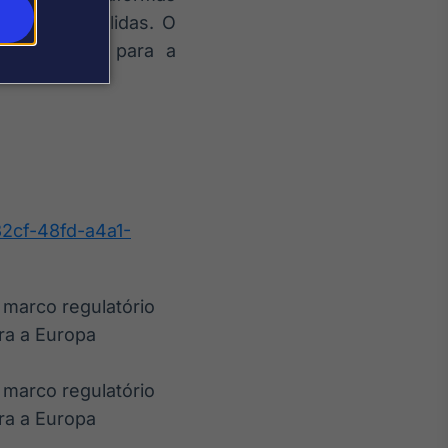
ões mais sólidas. O
 consistente para a
2cf-48fd-a4a1-