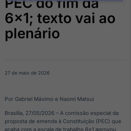
PEC do fim da
Broadcast
Agro
6×1; texto vai ao
Tudo sobre o
agronegócio
plenário
Broadcast
Político
Os bastidores da
política em
tempo real
27 de maio de 2026
Broadcast
Energia
Por Gabriel Máximo e Naomi Matsui
O setor de
energia elétrica
Brasília, 27/05/2026 – A comissão especial da
no Brasil
proposta de emenda à Constituição (PEC) que
acaba com a escala de trabalho 6×1 aprovou