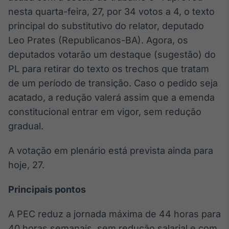
Broadcast
nesta quarta-feira, 27, por 34 votos a 4, o texto
White Label
principal do substitutivo do relator, deputado
Plataforma para
conteúdos
Leo Prates (Republicanos-BA). Agora, os
personalizados
Soluções de Dados
deputados votarão um destaque (sugestão) do
e Conteúdos
PL para retirar do texto os trechos que tratam
de um período de transição. Caso o pedido seja
Broadcast
OTC
acatado, a redução valerá assim que a emenda
Plataforma para
constitucional entrar em vigor, sem redução
negociação de
gradual.
ativos
A votação em plenário está prevista ainda para
Broadcast
hoje, 27.
Datafeed
APIs para
Principais pontos
integração de
conteúdos e
dados
A PEC reduz a jornada máxima de 44 horas para
40 horas semanais, sem redução salarial e com