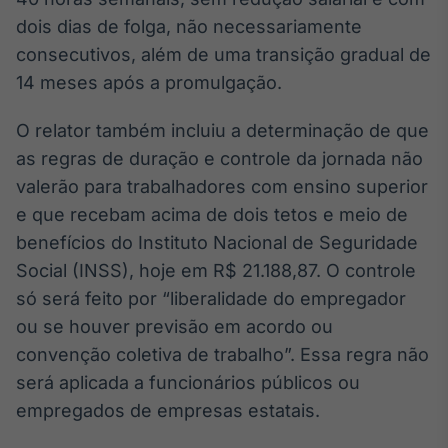
Broadcast
dois dias de folga, não necessariamente
Ticker
consecutivos, além de uma transição gradual de
Cotações e
14 meses após a promulgação.
headlines de
notícias
O relator também incluiu a determinação de que
as regras de duração e controle da jornada não
Broadcast
valerão para trabalhadores com ensino superior
Widgets
e que recebam acima de dois tetos e meio de
Componentes
para conteúdos e
benefícios do Instituto Nacional de Seguridade
funcionalidades
Social (INSS), hoje em R$ 21.188,87. O controle
só será feito por “liberalidade do empregador
Broadcast
ou se houver previsão em acordo ou
Wallboard
convenção coletiva de trabalho”. Essa regra não
Conteúdos e
será aplicada a funcionários públicos ou
dados para
displays e telas
empregados de empresas estatais.