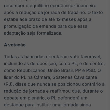
recompor o equilíbrio econômico-financeiro
IA
após a redução da jornada de trabalho. O texto
Em breve
estabelece prazo de até 12 meses após a
promulgação da emenda para que essa
adaptação seja formalizada.
BroadFast
A votação
Em breve
Todas as bancadas orientaram voto favorável,
incluindo as de oposição, como PL, e de centro,
como Republicanos, União Brasil, PP e PSD. O
líder do PL na Câmara, Sóstenes Cavalcante
Gestão de
(RJ), disse que nunca se posicionou contrário à
Investimentos
redução de jornada e reafirmou que, durante o
Em breve
debate em plenário, o PL defenderá um
destaque para instituir uma jornada ainda