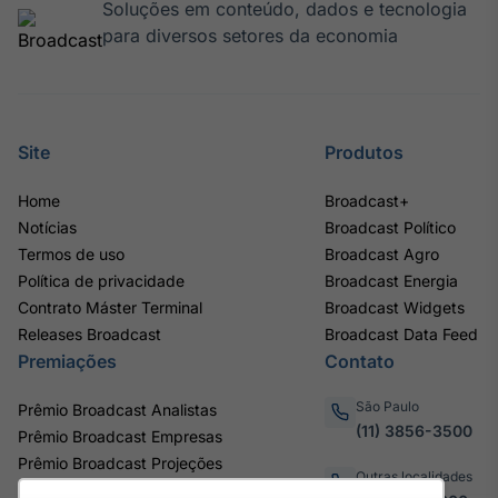
Soluções em conteúdo, dados e tecnologia
para diversos setores da economia
Site
Produtos
Home
Broadcast+
Notícias
Broadcast Político
Termos de uso
Broadcast Agro
Política de privacidade
Broadcast Energia
Contrato Máster Terminal
Broadcast Widgets
Releases Broadcast
Broadcast Data Feed
Premiações
Contato
São Paulo
Prêmio Broadcast Analistas
(11) 3856-3500
Prêmio Broadcast Empresas
Prêmio Broadcast Projeções
Outras localidades