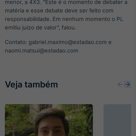
menor, a 4X3. “Este é o momento de debater a
Tokenização
matéria e esse debate deve ser feito com
de ativos
responsabilidade. Em nenhum momento o PL
Em breve
emitiu juízo de valor”, falou.
Contato: gabriel.maximo@estadao.com e
naomi.matsui@estadao.com
Crédito
Em breve
Veja também