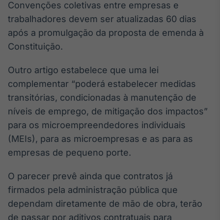
Convenções coletivas entre empresas e
Broadcast
trabalhadores devem ser atualizadas 60 dias
Curadoria
após a promulgação da proposta de emenda à
Curadoria de
conteúdos
Constituição.
noticiosos
Soluções de
Tecnologia
Outro artigo estabelece que uma lei
complementar “poderá estabelecer medidas
Broadcast
transitórias, condicionadas à manutenção de
Radar
Monitoramento
níveis de emprego, de mitigação dos impactos”
inteligente de
para os microempreendedores individuais
notícias e
conteúdos
(MEIs), para as microempresas e as para as
empresas de pequeno porte.
Broadcast
Fundos
O parecer prevê ainda que contratos já
A melhor
firmados pela administração pública que
plataforma para
analisar fundos
dependam diretamente de mão de obra, terão
de investimento
de passar por aditivos contratuais para
no Brasil