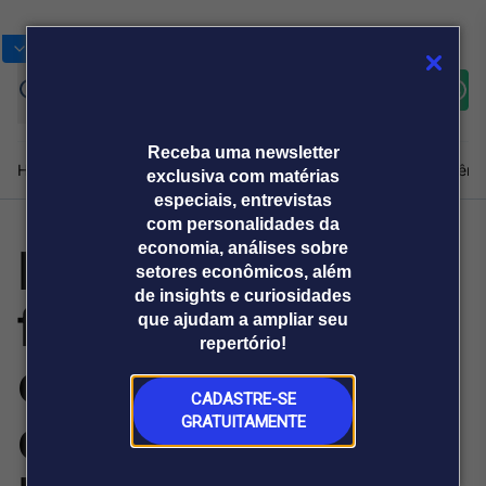
Bolsas
Gráficos
Moedas
Commoditie
Cotações
Assine
Entrar
agora
Receba uma newsletter
Home
Produtos e soluções
Notícias
Blog
Weekend
Institucional
Prêmi
exclusiva com matérias
especiais, entrevistas
com personalidades da
Por 34 votos a
economia, análises sobre
Plataformas
setores econômicos, além
Broadcast
Prêmio Broadcast
Agências de
Prêmio Broadcast
de insights e curiosidades
favor e 4
Sobre nós
Releases Broadcast
Releases
que ajudam a ampliar seu
comunicação
Analistas
Empresas
Broadcast+
repertório!
O mercado
contrários,
financeiro em
tempo real
CADASTRE-SE
comissão aprova
GRATUITAMENTE
Prêmio Broadcast
Branded Content
Projeções