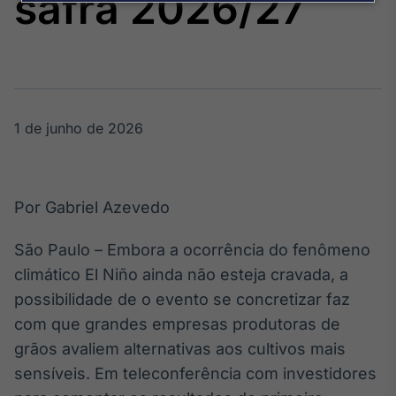
safra 2026/27
Broadcast
Agro
Tudo sobre o
agronegócio
1 de junho de 2026
Broadcast
Político
Os bastidores da
política em
Por Gabriel Azevedo
tempo real
São Paulo – Embora a ocorrência do fenômeno
Broadcast
climático El Niño ainda não esteja cravada, a
Energia
possibilidade de o evento se concretizar faz
O setor de
com que grandes empresas produtoras de
energia elétrica
no Brasil
grãos avaliem alternativas aos cultivos mais
sensíveis. Em teleconferência com investidores