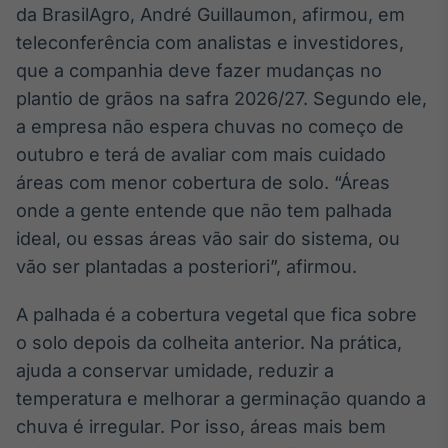
da BrasilAgro, André Guillaumon, afirmou, em
Broadcast
Curadoria
teleconferência com analistas e investidores,
Curadoria de
que a companhia deve fazer mudanças no
conteúdos
plantio de grãos na safra 2026/27. Segundo ele,
noticiosos
Soluções de
a empresa não espera chuvas no começo de
Tecnologia
outubro e terá de avaliar com mais cuidado
Broadcast
áreas com menor cobertura de solo. “Áreas
Radar
onde a gente entende que não tem palhada
Monitoramento
ideal, ou essas áreas vão sair do sistema, ou
inteligente de
notícias e
vão ser plantadas a posteriori”, afirmou.
conteúdos
A palhada é a cobertura vegetal que fica sobre
Broadcast
o solo depois da colheita anterior. Na prática,
Fundos
ajuda a conservar umidade, reduzir a
A melhor
plataforma para
temperatura e melhorar a germinação quando a
analisar fundos
chuva é irregular. Por isso, áreas mais bem
de investimento
no Brasil