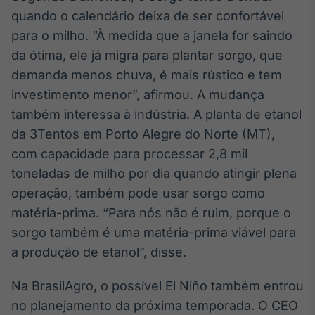
Broadcast
quando o calendário deixa de ser confortável
Ticker
para o milho. “À medida que a janela for saindo
Cotações e
da ótima, ele já migra para plantar sorgo, que
headlines de
notícias
demanda menos chuva, é mais rústico e tem
investimento menor”, afirmou. A mudança
também interessa à indústria. A planta de etanol
Broadcast
Widgets
da 3Tentos em Porto Alegre do Norte (MT),
Componentes
com capacidade para processar 2,8 mil
para conteúdos e
toneladas de milho por dia quando atingir plena
funcionalidades
operação, também pode usar sorgo como
matéria-prima. “Para nós não é ruim, porque o
Broadcast
sorgo também é uma matéria-prima viável para
Wallboard
a produção de etanol”, disse.
Conteúdos e
dados para
displays e telas
Na BrasilAgro, o possível El Niño também entrou
no planejamento da próxima temporada. O CEO