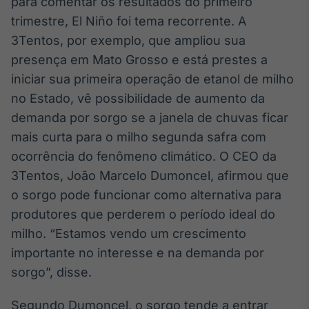
para comentar os resultados do primeiro
Broadcast
White Label
trimestre, El Niño foi tema recorrente. A
Plataforma para
3Tentos, por exemplo, que ampliou sua
conteúdos
presença em Mato Grosso e está prestes a
personalizados
Soluções de Dados
iniciar sua primeira operação de etanol de milho
e Conteúdos
no Estado, vê possibilidade de aumento da
Broadcast
demanda por sorgo se a janela de chuvas ficar
OTC
mais curta para o milho segunda safra com
Plataforma para
ocorrência do fenômeno climático. O CEO da
negociação de
ativos
3Tentos, João Marcelo Dumoncel, afirmou que
o sorgo pode funcionar como alternativa para
produtores que perderem o período ideal do
Broadcast
Datafeed
milho. “Estamos vendo um crescimento
APIs para
importante no interesse e na demanda por
integração de
sorgo”, disse.
conteúdos e
dados
Segundo Dumoncel, o sorgo tende a entrar