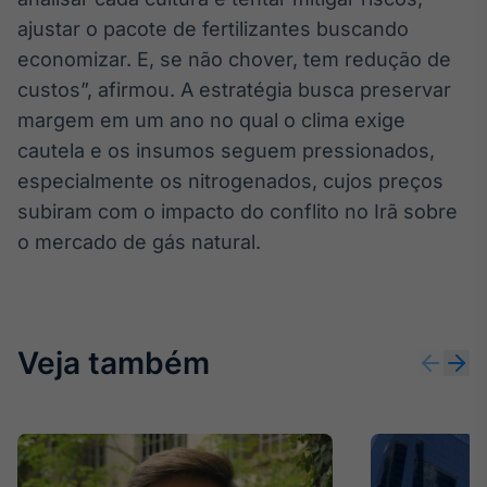
ajustar o pacote de fertilizantes buscando
Tokenização
de ativos
economizar. E, se não chover, tem redução de
Em breve
custos”, afirmou. A estratégia busca preservar
margem em um ano no qual o clima exige
cautela e os insumos seguem pressionados,
especialmente os nitrogenados, cujos preços
Crédito
subiram com o impacto do conflito no Irã sobre
Em breve
o mercado de gás natural.
Veja também