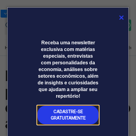
Bolsas
Gráficos
Moedas
Commoditie
Cotações
Assine
Entrar
agora
Receba uma newsletter
Home
Produtos e soluções
Notícias
Blog
Weekend
Institucional
Prêmi
exclusiva com matérias
especiais, entrevistas
com personalidades da
El Niño já muda
economia, análises sobre
Plataformas
setores econômicos, além
Broadcast
Prêmio Broadcast
Agências de
Prêmio Broadcast
de insights e curiosidades
plano de
Sobre nós
Releases Broadcast
Releases
que ajudam a ampliar seu
comunicação
Analistas
Empresas
Broadcast+
repertório!
O mercado
empresas do agro
financeiro em
tempo real
CADASTRE-SE
antes do início da
GRATUITAMENTE
Prêmio Broadcast
Branded Content
Projeções