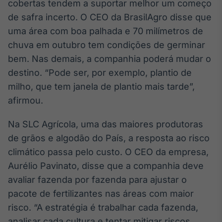
cobertas tendem a suportar melhor um começo
IA
de safra incerto. O CEO da BrasilAgro disse que
Em breve
uma área com boa palhada e 70 milímetros de
chuva em outubro tem condições de germinar
bem. Nas demais, a companhia poderá mudar o
destino. “Pode ser, por exemplo, plantio de
milho, que tem janela de plantio mais tarde”,
BroadFast
afirmou.
Em breve
Na SLC Agrícola, uma das maiores produtoras
de grãos e algodão do País, a resposta ao risco
climático passa pelo custo. O CEO da empresa,
Gestão de
Aurélio Pavinato, disse que a companhia deve
Investimentos
avaliar fazenda por fazenda para ajustar o
Em breve
pacote de fertilizantes nas áreas com maior
risco. “A estratégia é trabalhar cada fazenda,
analisar cada cultura e tentar mitigar riscos,