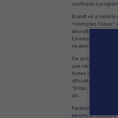
confinada à program
Brandt vê a história
“restrições físicas”
abundância nos data
Estados Unidos, fra
na demanda”, afirma
Ele acrescenta que 
que não é necessaria
fontes perenes. Na
dificuldades que as
“Então, espero que
diz.
Paralelamente à IA,
beneficiar o Brasil 