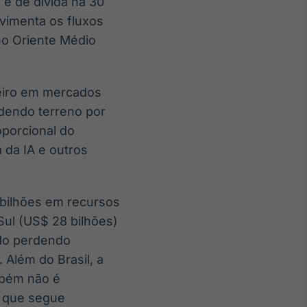
 e de dívida há 30
ovimenta os fluxos
no Oriente Médio
heiro em mercados
rdendo terreno por
oporcional do
 da IA e outros
 bilhões em recursos
Sul (US$ 28 bilhões)
ado perdendo
Além do Brasil, a
mbém não é
z que segue