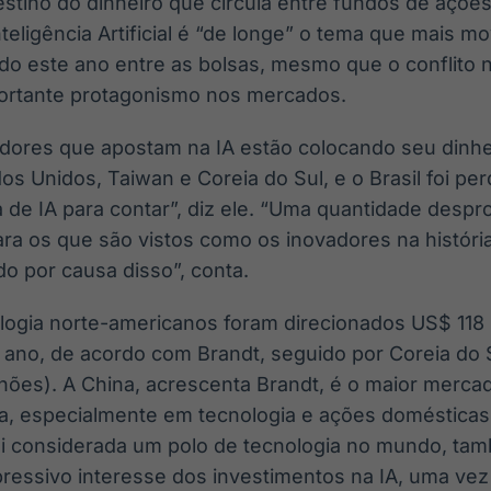
tino do dinheiro que circula entre fundos de ações
nteligência Artificial é “de longe” o tema que mais m
o este ano entre as bolsas, mesmo que o conflito 
ortante protagonismo nos mercados.
tidores que apostam na IA estão colocando seu din
os Unidos, Taiwan e Coreia do Sul, e o Brasil foi pe
a de IA para contar”, diz ele. “Uma quantidade despr
ara os que são vistos como os inovadores na história
o por causa disso”, conta.
ologia norte-americanos foram direcionados US$ 118
ano, de acordo com Brandt, seguido por Coreia do 
lhões). A China, acrescenta Brandt, é o maior merc
a, especialmente em tecnologia e ações domésticas. 
oi considerada um polo de tecnologia no mundo, ta
pressivo interesse dos investimentos na IA, uma ve