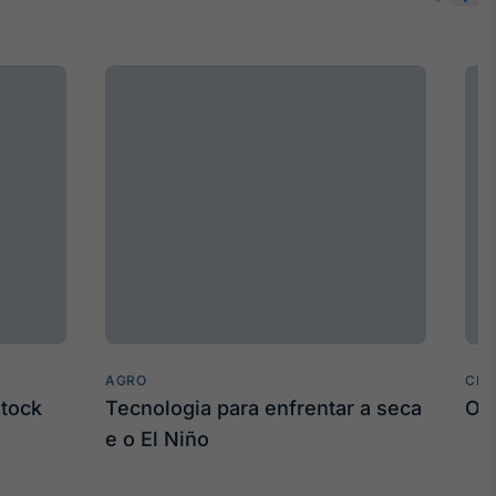
AGRO
CLI
stock
Tecnologia para enfrentar a seca
O 
e o El Niño