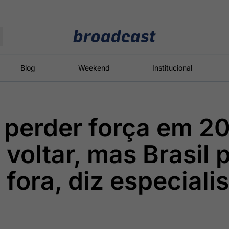
Moedas
Commodities
Blog
Weekend
Institucional
 perder força em 2
roadcast
Content
ções
Broadcast
Broadcast
Broadcast
 voltar, mas Brasil 
Político
Energia
White Label
Os bastidores da
O setor de
Plataforma para
 fora, diz especiali
política em
energia elétrica
conteúdos
tempo real
no Brasil
personalizados
Broadcast
Broadcast
Broadcast
Broadcast