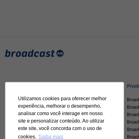
Site
Prod
Utilizamos cookies para oferecer melhor
Home
Broad
experiência, melhorar o desempenho,
Notícias
Broad
analisar como você interage em nosso
Termos de uso
Broad
site e personalizar conteúdo. Ao utilizar
Política de privacidade
Broad
este site, você concorda com o uso de
Contrato Máster Terminal
Broad
Releases Broadcast
Broad
cookies.
Saiba mais