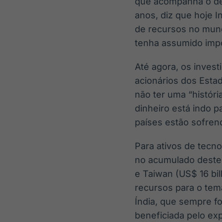
que acompanha o des
anos, diz que hoje I
de recursos no mund
tenha assumido imp
Até agora, os inves
acionários dos Estad
não ter uma “históri
dinheiro está indo p
países estão sofrend
Para ativos de tecn
no acumulado deste 
e Taiwan (US$ 16 bi
recursos para o tem
Índia, que sempre f
beneficiada pelo ex