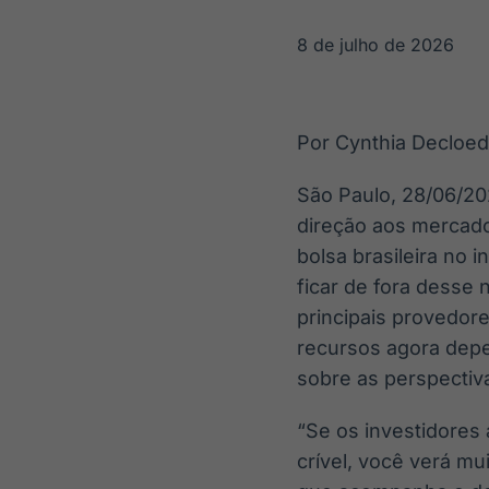
OTC
Datafeed
Plataforma para
APIs para
8 de julho de 2026
negociação de
integração de
ativos
conteúdos e
Soluções de
dados
Tecnologia
Por Cynthia Decloed
Broadcast
Broadcast
Radar
Fundos
São Paulo, 28/06/20
Monitoramento
A melhor
direção aos mercad
inteligente de
plataforma para
notícias e
analisar fundos
bolsa brasileira no 
conteúdos
de investimento
ficar de fora desse 
no Brasil
principais provedore
recursos agora depe
sobre as perspectiva
“Se os investidores 
crível, você verá mu