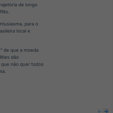
rajetória de longo
lito.
entusiasma, para o
sileira local e
va” de que a moeda
ities dão
r que não quer todos
ma.