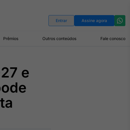
Indicadores
Conversor de Moedas
Entrar
Assine agora
Prêmios
Outros conteúdos
Fale conosco
027 e
pode
sta