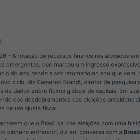
Ticker
Widgets
Wallboard
Curadoria
Cotações e
Componentes
Conteúdos e
Curadoria de
headlines de
para conteúdos e
dados para
conteúdos
notícias
funcionalidades
displays e telas
noticiosos
t
IA
BroadFast
Gestão de
Tokenização
Investimentos
de ativos
Em breve
Em breve
26 – A rotação de recursos financeiros alocados em
Em breve
Em breve
os emergentes, que marcou um ingresso expressivo
início do ano, tende a ser retomado no ano que vem,
novo ciclo, diz Cameron Brandt, diretor de pesquisa
s de dados sobre fluxos globais de capitais. Em sua o
nde dos desdobramentos das eleições presidenciais
s de um ajuste fiscal.
acharem que o Brasil sai das eleições com uma histó
ito dinheiro entrando”, diz em conversa com a
Broad