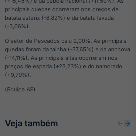
(+15,45%) e da cebola nacional (+11,59%). As
Broadcast
principais quedas ocorreram nos preços de
Ticker
batata asterix (-8,82%) e da batata lavada
Cotações e
headlines de
(-3,66%).
notícias
O setor de Pescados caiu 2,00%. As principais
quedas foram da tainha (-37,65%) e da anchova
Broadcast
Widgets
(-14,11%). As principais altas ocorreram nos
Componentes
preços de espada (+23,23%) e do namorado
para conteúdos e
(+9,79%).
funcionalidades
(Equipe AE)
Broadcast
Wallboard
Conteúdos e
dados para
Veja também
displays e telas