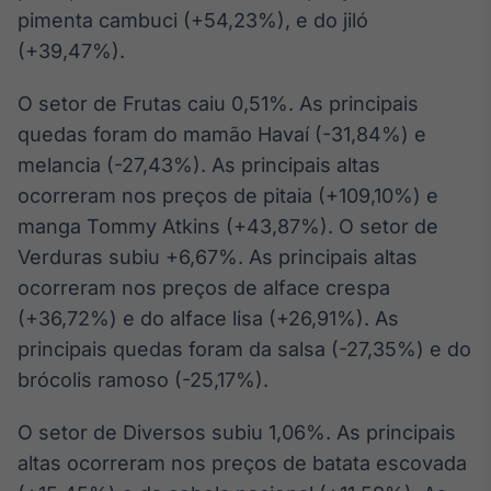
Broadcast
pimenta cambuci (+54,23%), e do jiló
White Label
(+39,47%).
Plataforma para
conteúdos
personalizados
O setor de Frutas caiu 0,51%. As principais
Soluções de Dados
quedas foram do mamão Havaí (-31,84%) e
e Conteúdos
melancia (-27,43%). As principais altas
Broadcast
ocorreram nos preços de pitaia (+109,10%) e
OTC
manga Tommy Atkins (+43,87%). O setor de
Plataforma para
negociação de
Verduras subiu +6,67%. As principais altas
ativos
ocorreram nos preços de alface crespa
(+36,72%) e do alface lisa (+26,91%). As
Broadcast
principais quedas foram da salsa (-27,35%) e do
Datafeed
brócolis ramoso (-25,17%).
APIs para
integração de
O setor de Diversos subiu 1,06%. As principais
conteúdos e
dados
altas ocorreram nos preços de batata escovada