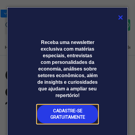
Bolsas
Gráficos
Moedas
Commoditie
Cotações
Assine
Entrar
agora
Receba uma newsletter
Home
Produtos e soluções
Notícias
Blog
Weekend
Institucional
Prêmi
exclusiva com matérias
especiais, entrevistas
com personalidades da
Ceagesp: índice
economia, análises sobre
Plataformas
setores econômicos, além
Broadcast
Prêmio Broadcast
Agências de
Prêmio Broadcast
de insights e curiosidades
de preços cai
Sobre nós
Releases Broadcast
Releases
que ajudam a ampliar seu
comunicação
Analistas
Empresas
Broadcast+
repertório!
O mercado
1,63% em junho
financeiro em
tempo real
CADASTRE-SE
GRATUITAMENTE
Prêmio Broadcast
Branded Content
Projeções