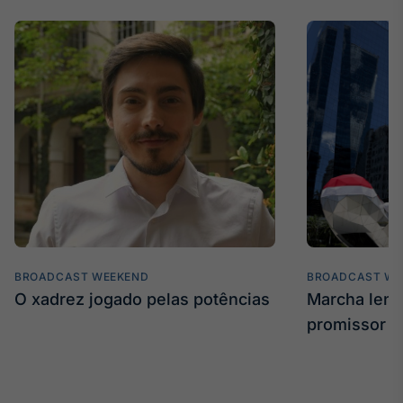
Broadcast
Curadoria
Curadoria de
conteúdos
noticiosos
Soluções de
Tecnologia
Broadcast
Radar
Monitoramento
inteligente de
notícias e
conteúdos
BROADCAST WEEKEND
BROADCAST WE
Broadcast
O xadrez jogado pelas potências
Marcha len
Fundos
promissor
A melhor
plataforma para
analisar fundos
de investimento
no Brasil