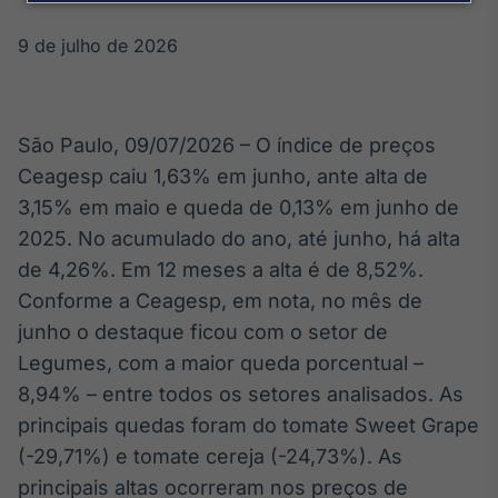
Broadcast
Agro
9 de julho de 2026
Tudo sobre o
agronegócio
São Paulo, 09/07/2026 – O índice de preços
Broadcast
Ceagesp caiu 1,63% em junho, ante alta de
Político
3,15% em maio e queda de 0,13% em junho de
Os bastidores da
2025. No acumulado do ano, até junho, há alta
política em
tempo real
de 4,26%. Em 12 meses a alta é de 8,52%.
Conforme a Ceagesp, em nota, no mês de
junho o destaque ficou com o setor de
Broadcast
Legumes, com a maior queda porcentual –
Energia
O setor de
8,94% – entre todos os setores analisados. As
energia elétrica
principais quedas foram do tomate Sweet Grape
no Brasil
(-29,71%) e tomate cereja (-24,73%). As
principais altas ocorreram nos preços de