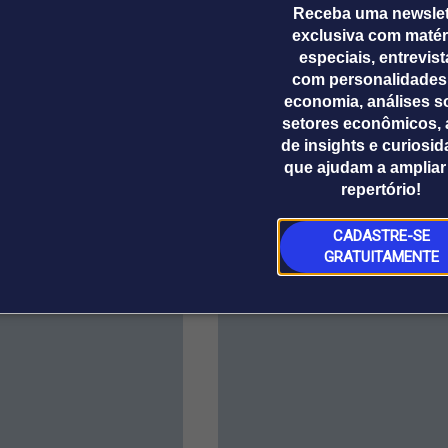
Receba uma newslet
m convidaram seus respectivos ministros das Rela
exclusiva com matér
ões, com a intenção de finalizar o acordo de parcer
especiais, entrevis
com personalidades
economia, análises s
setores econômicos, 
de insights e curiosi
que ajudam a ampliar
repertório!
CADASTRE-SE
GRATUITAMENTE