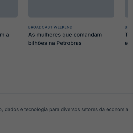
BROADCAST WEEKEND
BRO
am a
As mulheres que comandam
Tru
bilhões na Petrobras
em
, dados e tecnologia para diversos setores da economia