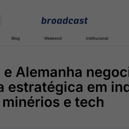
Moedas
Commodities
Blog
Weekend
Institucional
 e Alemanha negoc
roadcast
Content
ções
Broadcast
Broadcast
Broadcast
a estratégica em ind
Político
Energia
White Label
Os bastidores da
O setor de
Plataforma para
 minérios e tech
política em
energia elétrica
conteúdos
tempo real
no Brasil
personalizados
Broadcast
Broadcast
Broadcast
Broadcast