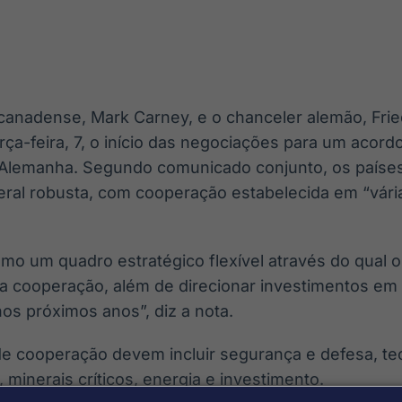
Ticker
Widgets
Wallboard
Curadoria
Cotações e
Componentes
Conteúdos e
Curadoria de
headlines de
para conteúdos e
dados para
conteúdos
notícias
funcionalidades
displays e telas
noticiosos
 canadense, Mark Carney, e o chanceler alemão, Frie
IA
BroadFast
Gestão de
Tokenização
ça-feira, 7, o início das negociações para um acord
Investimentos
de ativos
Em breve
Em breve
Alemanha. Segundo comunicado conjunto, os países
Em breve
Em breve
teral robusta, com cooperação estabelecida em “vári
omo um quadro estratégico flexível através do qual 
 cooperação, além de direcionar investimentos em 
os próximos anos”, diz a nota.
de cooperação devem incluir segurança e defesa, tec
ço, minerais críticos, energia e investimento.