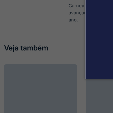
Carney e Merz també
avançar nas negociaç
ano.
Veja também