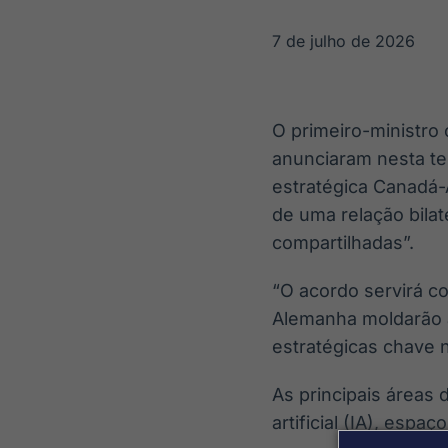
OTC
Datafeed
Plataforma para
APIs para
7 de julho de 2026
negociação de
integração de
ativos
conteúdos e
Soluções de
dados
Tecnologia
O primeiro-ministro
Broadcast
Broadcast
anunciaram nesta ter
Radar
Fundos
estratégica Canadá-
Monitoramento
A melhor
inteligente de
plataforma para
de uma relação bila
notícias e
analisar fundos
compartilhadas”.
conteúdos
de investimento
no Brasil
“O acordo servirá c
Alemanha moldarão a
estratégicas chave n
As principais áreas 
artificial (IA), espa