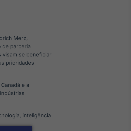
drich Merz,
Crédito
o de parceria
Em breve
 visam se beneficiar
as prioridades
o Canadá e a
indústrias
nologia, inteligência