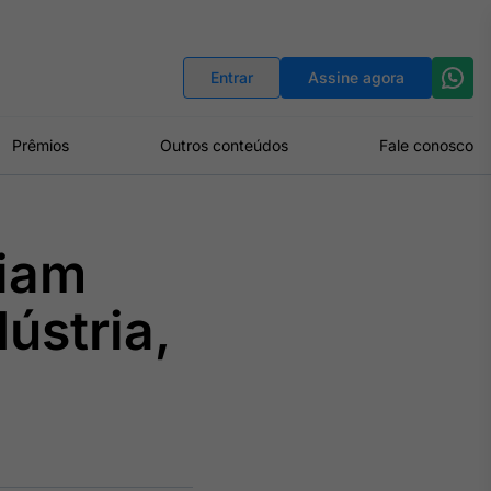
Indicadores
Conversor de Moedas
Entrar
Assine agora
Prêmios
Outros conteúdos
Fale conosco
iam
ústria,