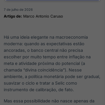
Broadcast
Agro
7 de julho de 2026
Tudo sobre o
Artigo de:
Marco Antonio Caruso
agronegócio
Broadcast
Há uma ideia elegante na macroeconomia
Político
moderna: quando as expectativas estão
Os bastidores da
ancoradas, o banco central não precisa
política em
tempo real
escolher por muito tempo entre inflação na
meta e atividade próxima do potencial (a
chamada “divina coincidência”). Nesse
Broadcast
ambiente, a política monetária pode ser gradual,
Energia
O setor de
suavizar o ciclo e tratar a Selic como
energia elétrica
instrumento de calibração, de fato.
no Brasil
Mas essa possibilidade não nasce apenas da