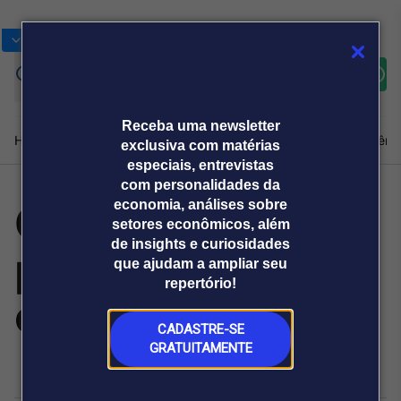
Bolsas
Gráficos
Moedas
Commoditie
Cotações
Assine
Entrar
agora
Receba uma newsletter
Home
Produtos e soluções
Notícias
Blog
Weekend
Institucional
Prêmi
exclusiva com matérias
especiais, entrevistas
com personalidades da
Quando o BC
economia, análises sobre
Plataformas
setores econômicos, além
Broadcast
Prêmio Broadcast
Agências de
Prêmio Broadcast
de insights e curiosidades
perde o direito de
Sobre nós
Releases Broadcast
Releases
que ajudam a ampliar seu
comunicação
Analistas
Empresas
Broadcast+
repertório!
O mercado
calibrar
financeiro em
tempo real
CADASTRE-SE
GRATUITAMENTE
Prêmio Broadcast
Branded Content
Projeções