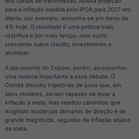
dos canais de transmissão. Nossa projeção
Broadcast
para a inflação medida pelo IPCA para 2027 em
Ticker
diante, por exemplo, encontra-se em torno de
Cotações e
headlines de
4% hoje. O resultado é uma política mais
notícias
restritiva e por mais tempo, com custo
crescente sobre crédito, investimento e
Broadcast
atividade.
Widgets
Componentes
A ata recente do Copom, porém, acrescentou
para conteúdos e
uma nuance importante a esse debate. O
funcionalidades
Comitê discutiu trajetórias de juros que, em
seus modelos, seriam capazes de levar a
Broadcast
inflação à meta, mas rejeitou caminhos que
Wallboard
exigiriam mudanças abruptas de direção e de
Conteúdos e
dados para
grande magnitude, seguidas de inflação abaixo
displays e telas
da meta.