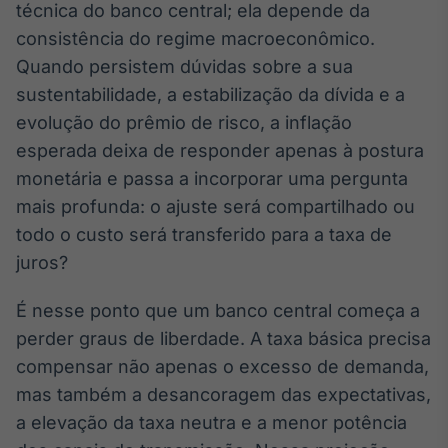
Broadcast
técnica do banco central; ela depende da
White Label
consistência do regime macroeconômico.
Plataforma para
Quando persistem dúvidas sobre a sua
conteúdos
personalizados
sustentabilidade, a estabilização da dívida e a
Soluções de Dados
evolução do prêmio de risco, a inflação
e Conteúdos
esperada deixa de responder apenas à postura
Broadcast
monetária e passa a incorporar uma pergunta
OTC
mais profunda: o ajuste será compartilhado ou
Plataforma para
negociação de
todo o custo será transferido para a taxa de
ativos
juros?
É nesse ponto que um banco central começa a
Broadcast
Datafeed
perder graus de liberdade. A taxa básica precisa
APIs para
compensar não apenas o excesso de demanda,
integração de
mas também a desancoragem das expectativas,
conteúdos e
dados
a elevação da taxa neutra e a menor potência