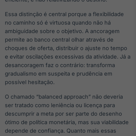
Tokenização
Essa distinção é central porque a flexibilidade
de ativos
no caminho só é virtuosa quando não há
Em breve
ambiguidade sobre o objetivo. A ancoragem
permite ao banco central olhar através de
choques de oferta, distribuir o ajuste no tempo
Crédito
e evitar oscilações excessivas da atividade. Já a
Em breve
desancoragem faz o contrário: transforma
gradualismo em suspeita e prudência em
possível hesitação.
O chamado “balanced approach” não deveria
ser tratado como leniência ou licença para
descumprir a meta por ser parte do desenho
ótimo de política monetária, mas sua viabilidade
depende de confiança. Quanto mais essas