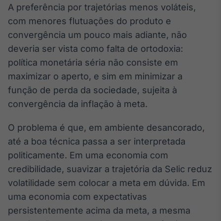
A preferência por trajetórias menos voláteis,
Broadcast
Curadoria
com menores flutuações do produto e
Curadoria de
convergência um pouco mais adiante, não
conteúdos
deveria ser vista como falta de ortodoxia:
noticiosos
Soluções de
política monetária séria não consiste em
Tecnologia
maximizar o aperto, e sim em minimizar a
Broadcast
função de perda da sociedade, sujeita à
Radar
convergência da inflação à meta.
Monitoramento
inteligente de
O problema é que, em ambiente desancorado,
notícias e
conteúdos
até a boa técnica passa a ser interpretada
politicamente. Em uma economia com
Broadcast
credibilidade, suavizar a trajetória da Selic reduz
Fundos
volatilidade sem colocar a meta em dúvida. Em
A melhor
plataforma para
uma economia com expectativas
analisar fundos
persistentemente acima da meta, a mesma
de investimento
no Brasil