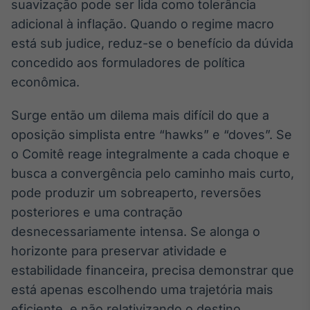
suavização pode ser lida como tolerância
IA
adicional à inflação. Quando o regime macro
Em breve
está sub judice, reduz-se o benefício da dúvida
concedido aos formuladores de política
econômica.
Surge então um dilema mais difícil do que a
BroadFast
oposição simplista entre “hawks” e “doves”. Se
Em breve
o Comitê reage integralmente a cada choque e
busca a convergência pelo caminho mais curto,
pode produzir um sobreaperto, reversões
posteriores e uma contração
Gestão de
desnecessariamente intensa. Se alonga o
Investimentos
horizonte para preservar atividade e
Em breve
estabilidade financeira, precisa demonstrar que
está apenas escolhendo uma trajetória mais
eficiente, e não relativizando o destino.