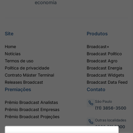
economia
Site
Produtos
Home
Broadcast+
Notícias
Broadcast Político
Termos de uso
Broadcast Agro
Política de privacidade
Broadcast Energia
Contrato Máster Terminal
Broadcast Widgets
Releases Broadcast
Broadcast Data Feed
Premiações
Contato
São Paulo
Prêmio Broadcast Analistas
(11) 3856-3500
Prêmio Broadcast Empresas
Prêmio Broadcast Projeções
Outras localidades
0800.011.3000