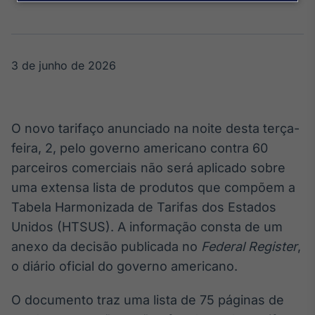
Broadcast
Agro
Tudo sobre o
agronegócio
3 de junho de 2026
Broadcast
Político
O novo tarifaço anunciado na noite desta terça-
Os bastidores da
feira, 2, pelo governo americano contra 60
política em
parceiros comerciais não será aplicado sobre
tempo real
uma extensa lista de produtos que compõem a
Tabela Harmonizada de Tarifas dos Estados
Broadcast
Unidos (HTSUS). A informação consta de um
Energia
anexo da decisão publicada no
Federal Register
,
O setor de
energia elétrica
o diário oficial do governo americano.
no Brasil
O documento traz uma lista de 75 páginas de