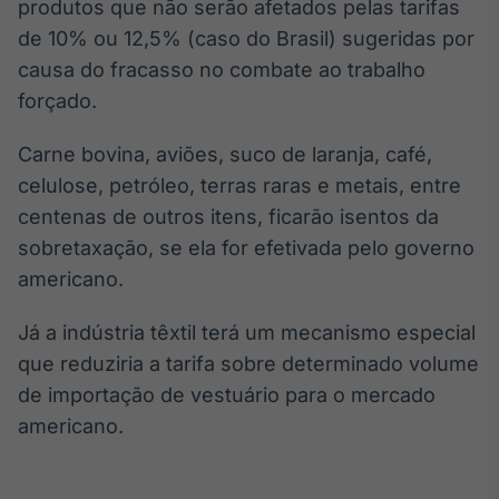
Broadcast
produtos que não serão afetados pelas tarifas
White Label
de 10% ou 12,5% (caso do Brasil) sugeridas por
Plataforma para
causa do fracasso no combate ao trabalho
conteúdos
forçado.
personalizados
Soluções de Dados
e Conteúdos
Carne bovina, aviões, suco de laranja, café,
Broadcast
celulose, petróleo, terras raras e metais, entre
OTC
centenas de outros itens, ficarão isentos da
Plataforma para
sobretaxação, se ela for efetivada pelo governo
negociação de
ativos
americano.
Já a indústria têxtil terá um mecanismo especial
Broadcast
que reduziria a tarifa sobre determinado volume
Datafeed
de importação de vestuário para o mercado
APIs para
integração de
americano.
conteúdos e
dados