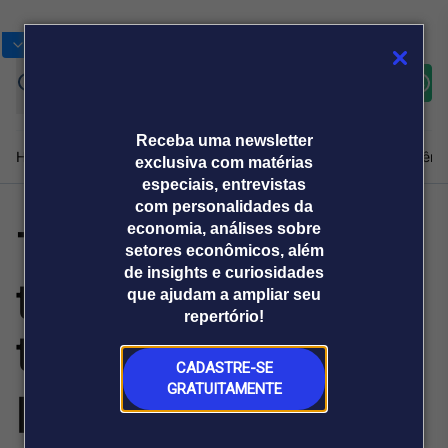
Bolsas
Gráficos
Moedas
Commoditie
Cotações
Assine
Entrar
agora
Receba uma newsletter
Home
Produtos e soluções
Notícias
Blog
Weekend
Institucional
Prêmi
exclusiva com matérias
especiais, entrevistas
com personalidades da
Tarifaço por
economia, análises sobre
Plataformas
setores econômicos, além
Broadcast
Prêmio Broadcast
Agências de
Prêmio Broadcast
de insights e curiosidades
trabalho forçado
Sobre nós
Releases Broadcast
Releases
que ajudam a ampliar seu
comunicação
Analistas
Empresas
Broadcast+
repertório!
O mercado
tem longa lista de
financeiro em
tempo real
CADASTRE-SE
produtos isentos
GRATUITAMENTE
Prêmio Broadcast
Branded Content
Projeções