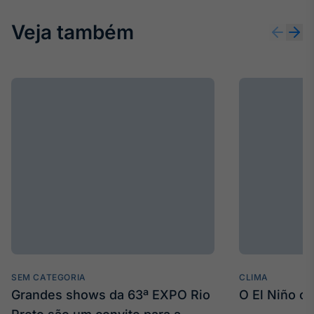
Broadcast
Ticker
Veja também
Cotações e
headlines de
notícias
Broadcast
Widgets
Componentes
para conteúdos e
funcionalidades
Broadcast
Wallboard
Conteúdos e
dados para
SEM CATEGORIA
CLIMA
displays e telas
Grandes shows da 63ª EXPO Rio
O El Niño c