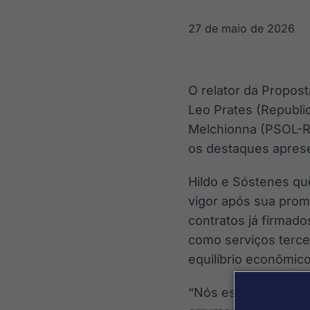
OTC
Datafeed
Plataforma para
APIs para
27 de maio de 2026
negociação de
integração de
ativos
conteúdos e
Soluções de
dados
Tecnologia
O relator da Propos
Broadcast
Broadcast
Leo Prates (Republ
Radar
Fundos
Melchionna (PSOL-RS
Monitoramento
A melhor
inteligente de
plataforma para
os destaques aprese
notícias e
analisar fundos
conteúdos
de investimento
Hildo e Sóstenes qu
no Brasil
vigor após sua prom
contratos já firmad
como serviços terce
equilíbrio econômico
“Nós estamos fazend