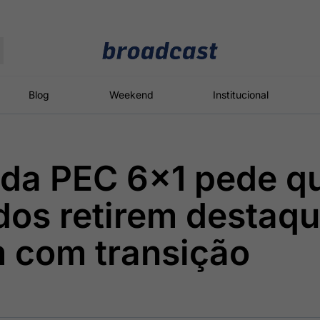
Moedas
Commodities
Blog
Weekend
Institucional
 da PEC 6×1 pede q
roadcast
Content
ções
Broadcast
Broadcast
Broadcast
os retirem destaq
Político
Energia
White Label
Os bastidores da
O setor de
Plataforma para
 com transição
política em
energia elétrica
conteúdos
tempo real
no Brasil
personalizados
Broadcast
Broadcast
Broadcast
Broadcast