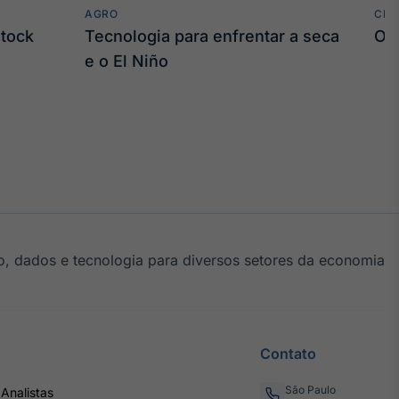
AGRO
CLI
stock
Tecnologia para enfrentar a seca
O 
e o El Niño
, dados e tecnologia para diversos setores da economia
Contato
São Paulo
Analistas