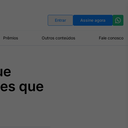
Indicadores
Conversor de Moedas
Entrar
Assine agora
Prêmios
Outros conteúdos
Fale conosco
ue
ues que