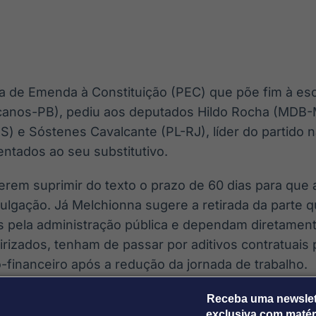
Ticker
Widgets
Wallboard
Curadoria
Cotações e
Componentes
Conteúdos e
Curadoria de
headlines de
para conteúdos e
dados para
conteúdos
notícias
funcionalidades
displays e telas
noticiosos
ta de Emenda à Constituição (PEC) que põe fim à es
IA
BroadFast
Gestão de
Tokenização
icanos-PB), pediu aos deputados Hildo Rocha (MDB-
Investimentos
de ativos
Em breve
Em breve
) e Sóstenes Cavalcante (PL-RJ), líder do partido n
Em breve
Em breve
ntados ao seu substitutivo.
erem suprimir do texto o prazo de 60 dias para que
ulgação. Já Melchionna sugere a retirada da parte 
os pela administração pública e dependam diretamen
irizados, tenham de passar por aditivos contratuais
-financeiro após a redução da jornada de trabalho.
o, praticamente, sem transição. Nós precisamos t
Receba uma newslet
exclusiva com matér