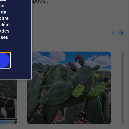
analisa a proposta.
tas
 da
obre
além
dades
 seu