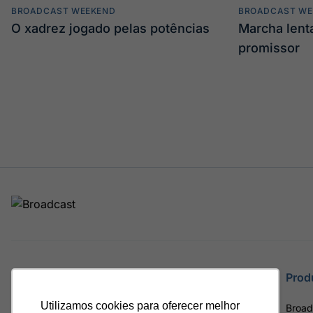
BROADCAST WEEKEND
BROADCAST WE
O xadrez jogado pelas potências
Marcha len
promissor
Site
Prod
Utilizamos cookies para oferecer melhor
Home
Broad