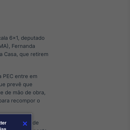
cala 6×1, deputado
Crédito
MA), Fernanda
Em breve
a Casa, que retirem
 a PEC entre em
que prevê que
te de mão de obra,
 para recompor o
er adequação de
ter
ias