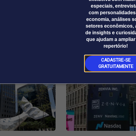
u Prates durante a sessão da comissão especial que 
especiais, entrevis
com personalidades
economia, análises s
setores econômicos, 
de insights e curiosi
que ajudam a ampliar
repertório!
CADASTRE-SE
GRATUITAMENTE