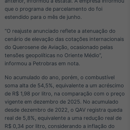
anterior, informou a estatal. A empresa informou
Broadcast
White Label
que o programa de parcelamento do foi
Plataforma para
estendido para o mês de junho.
conteúdos
personalizados
Soluções de Dados
“O reajuste anunciado reflete a atenuação do
e Conteúdos
cenário de elevação das cotações internacionais
do Querosene de Aviação, ocasionado pelas
Broadcast
OTC
tensões geopolíticas no Oriente Médio”,
Plataforma para
informou a Petrobras em nota.
negociação de
ativos
No acumulado do ano, porém, o combustível
soma alta de 54,5%, equivalente a um acréscimo
Broadcast
de R$ 1,98 por litro, na comparação com o preço
Datafeed
vigente em dezembro de 2025. No acumulado
APIs para
desde dezembro de 2022, o QAV registra queda
integração de
conteúdos e
real de 5,8%, equivalente a uma redução real de
dados
R$ 0,34 por litro, considerando a inflação do