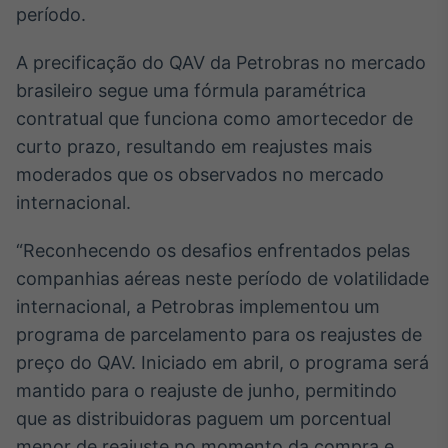
período.
Broadcast
Ticker
A precificação do QAV da Petrobras no mercado
Cotações e
headlines de
brasileiro segue uma fórmula paramétrica
notícias
contratual que funciona como amortecedor de
curto prazo, resultando em reajustes mais
Broadcast
moderados que os observados no mercado
Widgets
internacional.
Componentes
para conteúdos e
“Reconhecendo os desafios enfrentados pelas
funcionalidades
companhias aéreas neste período de volatilidade
internacional, a Petrobras implementou um
Broadcast
programa de parcelamento para os reajustes de
Wallboard
preço do QAV. Iniciado em abril, o programa será
Conteúdos e
dados para
mantido para o reajuste de junho, permitindo
displays e telas
que as distribuidoras paguem um porcentual
menor de reajuste no momento da compra e