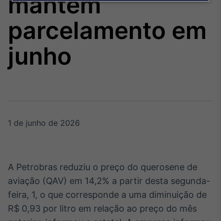
mantém
Broadcast
Agro
parcelamento em
Tudo sobre o
agronegócio
junho
Broadcast
Político
Os bastidores da
política em tempo
real
1 de junho de 2026
Broadcast
Energia
A Petrobras reduziu o preço do querosene de
O setor de
aviação (QAV) em 14,2% a partir desta segunda-
energia elétrica
no Brasil
feira, 1, o que corresponde a uma diminuição de
R$ 0,93 por litro em relação ao preço do mês