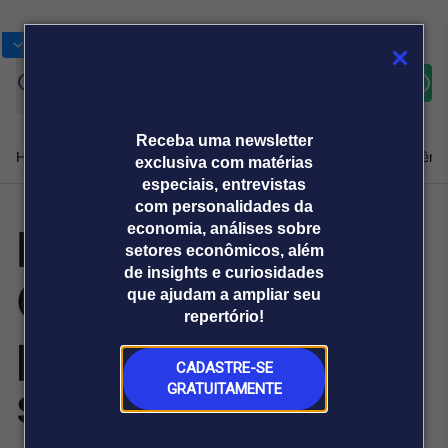
Bolsas
Gráficos
Moedas
Commoditie
Cotações
Assine
Entrar
agora
Receba uma newsletter
Home
Produtos e soluções
Notícias
Blog
Weekend
Institucional
Prêmi
exclusiva com matérias
especiais, entrevistas
com personalidades da
Petrobras reduz
economia, análises sobre
Plataformas
setores econômicos, além
Broadcast
Prêmio Broadcast
Agências de
Prêmio Broadcast
de insights e curiosidades
QAV em 14,2% a
Sobre nós
Releases Broadcast
Releases
que ajudam a ampliar seu
comunicação
Analistas
Empresas
Broadcast+
repertório!
O mercado
partir desta
financeiro em
tempo real
CADASTRE-SE
segunda e
GRATUITAMENTE
Prêmio Broadcast
Branded Content
Projeções