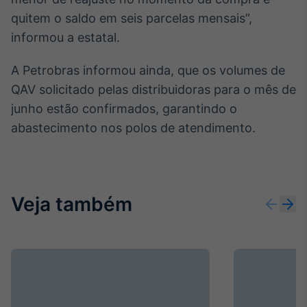
Broadcast
quitem o saldo em seis parcelas mensais”,
Curadoria
informou a estatal.
Curadoria de
conteúdos
A Petrobras informou ainda, que os volumes de
noticiosos
Soluções de
QAV solicitado pelas distribuidoras para o mês de
Tecnologia
junho estão confirmados, garantindo o
Broadcast
abastecimento nos polos de atendimento.
Radar
Monitoramento
inteligente de
notícias e
conteúdos
Veja também
Broadcast
Fundos
A melhor
plataforma para
analisar fundos
de investimento
no Brasil