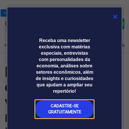
Bolsas
Gráficos
Moedas
Commoditie
Cotações
Assine
Entrar
agora
Receba uma newsletter
Home
Produtos e soluções
Notícias
Blog
Weekend
Institucional
Prêmi
exclusiva com matérias
especiais, entrevistas
com personalidades da
Milho/USDA:
economia, análises sobre
Plataformas
setores econômicos, além
Broadcast
Prêmio Broadcast
Agências de
Prêmio Broadcast
de insights e curiosidades
exportadores
Sobre nós
Releases Broadcast
Releases
que ajudam a ampliar seu
comunicação
Analistas
Empresas
Broadcast+
repertório!
O mercado
vendem 1,02
financeiro em
tempo real
CADASTRE-SE
milhão de
GRATUITAMENTE
Prêmio Broadcast
Branded Content
Projeções