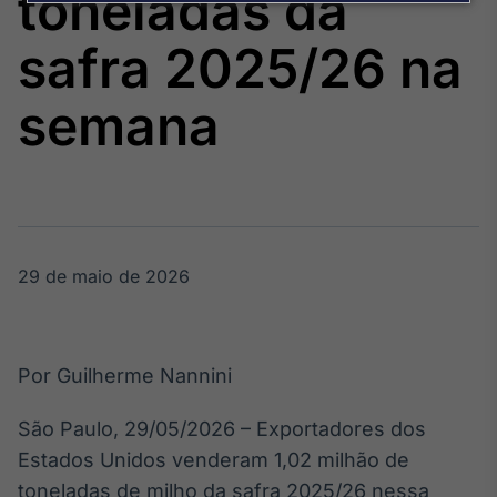
toneladas da
Broadcast
Agro
safra 2025/26 na
Tudo sobre o
agronegócio
semana
Broadcast
Político
Os bastidores da
política em
tempo real
29 de maio de 2026
Broadcast
Energia
Por Guilherme Nannini
O setor de
energia elétrica
São Paulo, 29/05/2026 – Exportadores dos
no Brasil
Estados Unidos venderam 1,02 milhão de
toneladas de milho da safra 2025/26 nessa