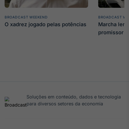
IA
Em breve
BROADCAST WEEKEND
BROADCAST WE
O xadrez jogado pelas potências
Marcha len
promissor
BroadFast
Em breve
Gestão de
Soluções em conteúdo, dados e tecnologia
Investimentos
para diversos setores da economia
Em breve