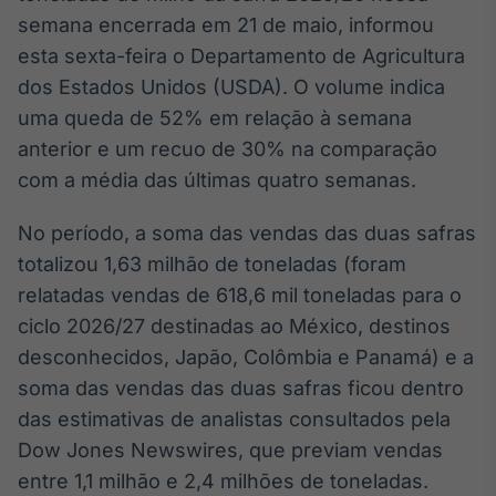
Broadcast
semana encerrada em 21 de maio, informou
White Label
esta sexta-feira o Departamento de Agricultura
Plataforma para
conteúdos
dos Estados Unidos (USDA). O volume indica
personalizados
Soluções de Dados
uma queda de 52% em relação à semana
e Conteúdos
anterior e um recuo de 30% na comparação
com a média das últimas quatro semanas.
Broadcast
OTC
No período, a soma das vendas das duas safras
Plataforma para
negociação de
totalizou 1,63 milhão de toneladas (foram
ativos
relatadas vendas de 618,6 mil toneladas para o
ciclo 2026/27 destinadas ao México, destinos
Broadcast
desconhecidos, Japão, Colômbia e Panamá) e a
Datafeed
soma das vendas das duas safras ficou dentro
APIs para
das estimativas de analistas consultados pela
integração de
conteúdos e
Dow Jones Newswires, que previam vendas
dados
entre 1,1 milhão e 2,4 milhões de toneladas.