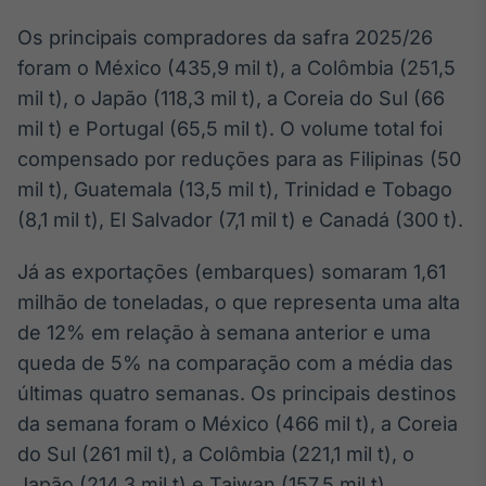
Broadcast
Os principais compradores da safra 2025/26
Ticker
foram o México (435,9 mil t), a Colômbia (251,5
Cotações e
headlines de
mil t), o Japão (118,3 mil t), a Coreia do Sul (66
notícias
mil t) e Portugal (65,5 mil t). O volume total foi
compensado por reduções para as Filipinas (50
Broadcast
mil t), Guatemala (13,5 mil t), Trinidad e Tobago
Widgets
(8,1 mil t), El Salvador (7,1 mil t) e Canadá (300 t).
Componentes
para conteúdos e
Já as exportações (embarques) somaram 1,61
funcionalidades
milhão de toneladas, o que representa uma alta
de 12% em relação à semana anterior e uma
Broadcast
queda de 5% na comparação com a média das
Wallboard
últimas quatro semanas. Os principais destinos
Conteúdos e
dados para
da semana foram o México (466 mil t), a Coreia
displays e telas
do Sul (261 mil t), a Colômbia (221,1 mil t), o
Japão (214,3 mil t) e Taiwan (157,5 mil t).