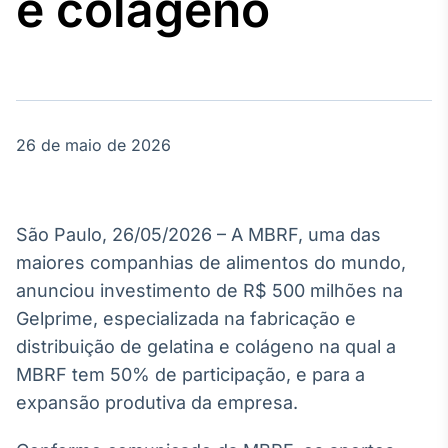
e colágeno
Broadcast
Agro
Tudo sobre o
agronegócio
26 de maio de 2026
Broadcast
Político
Os bastidores da
política em
São Paulo, 26/05/2026 – A MBRF, uma das
tempo real
maiores companhias de alimentos do mundo,
anunciou investimento de R$ 500 milhões na
Broadcast
Gelprime, especializada na fabricação e
Energia
distribuição de gelatina e colágeno na qual a
O setor de
energia elétrica
MBRF tem 50% de participação, e para a
no Brasil
expansão produtiva da empresa.