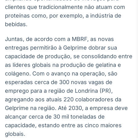
Broadcast
clientes que tradicionalmente não atuam com
Ticker
proteínas como, por exemplo, a indústria de
Cotações e
bebidas.
headlines de
notícias
Juntas, de acordo com a MBRF, as novas
entregas permitirão à Gelprime dobrar sua
Broadcast
capacidade de produção, se consolidando entre
Widgets
as líderes globais na produção de gelatina e
Componentes
para conteúdos e
colágeno. Com o avanço na operação, são
funcionalidades
esperadas cerca de 300 novas vagas de
emprego para a região de Londrina (PR),
Broadcast
agregando aos atuais 220 colaboradores da
Wallboard
Gelprime na região. Até 2030, a empresa deve
Conteúdos e
alcançar cerca de 30 mil toneladas de
dados para
displays e telas
capacidade, estando entre as cinco maiores
globais.