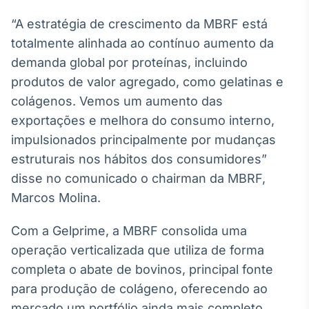
Broadcast
“A estratégia de crescimento da MBRF está
Curadoria
totalmente alinhada ao contínuo aumento da
Curadoria de
conteúdos
demanda global por proteínas, incluindo
noticiosos
Soluções de
produtos de valor agregado, como gelatinas e
Tecnologia
colágenos. Vemos um aumento das
exportações e melhora do consumo interno,
Broadcast
Radar
impulsionados principalmente por mudanças
Monitoramento
estruturais nos hábitos dos consumidores”
inteligente de
disse no comunicado o chairman da MBRF,
notícias e
conteúdos
Marcos Molina.
Broadcast
Com a Gelprime, a MBRF consolida uma
Fundos
operação verticalizada que utiliza de forma
A melhor
completa o abate de bovinos, principal fonte
plataforma para
analisar fundos
para produção de colágeno, oferecendo ao
de investimento
mercado um portfólio ainda mais completo.
no Brasil