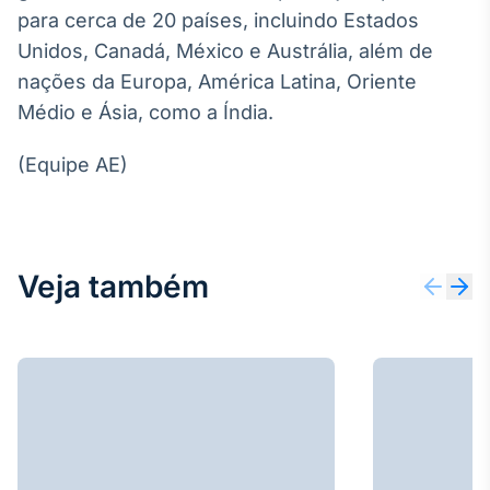
para cerca de 20 países, incluindo Estados
Tokenização
Unidos, Canadá, México e Austrália, além de
de ativos
nações da Europa, América Latina, Oriente
Em breve
Médio e Ásia, como a Índia.
(Equipe AE)
Crédito
Em breve
Veja também