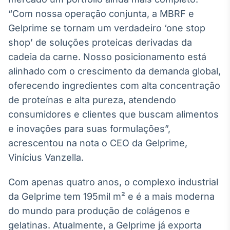
“Com nossa operação conjunta, a MBRF e
IA
Em breve
Gelprime se tornam um verdadeiro ‘one stop
shop’ de soluções proteicas derivadas da
cadeia da carne. Nosso posicionamento está
alinhado com o crescimento da demanda global,
oferecendo ingredientes com alta concentração
BroadFast
de proteínas e alta pureza, atendendo
Em breve
consumidores e clientes que buscam alimentos
e inovações para suas formulações”,
acrescentou na nota o CEO da Gelprime,
Vinícius Vanzella.
Gestão de
Investimentos
Com apenas quatro anos, o complexo industrial
Em breve
da Gelprime tem 195mil m² e é a mais moderna
do mundo para produção de colágenos e
gelatinas. Atualmente, a Gelprime já exporta