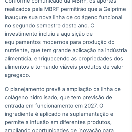
Conforme comunicado da MBRF, os aportes
Broadcast
White Label
realizados pela MBRF permitirão que a Gelprime
Plataforma para
inaugure sua nova linha de colágeno funcional
conteúdos
no segundo semestre deste ano. O
personalizados
Soluções de Dados
investimento incluiu a aquisição de
e Conteúdos
equipamentos modernos para produção do
Broadcast
nutriente, que tem grande aplicação na indústria
OTC
alimentícia, enriquecendo as propriedades dos
Plataforma para
alimentos e tornando viáveis produtos de valor
negociação de
ativos
agregado.
O planejamento prevê a ampliação da linha de
Broadcast
colágeno hidrolisado, que tem previsão de
Datafeed
entrada em funcionamento em 2027. O
APIs para
integração de
ingrediente é aplicado na suplementação e
conteúdos e
permite a infusão em diferentes produtos,
dados
ampliando oportunidades de inovação para